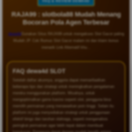
FAQ & REVIEW DEWA4D
RAJA99 : slotbola88 Mudah Menang
Bocoran Pola Agen Terbesar
dewa4d
Gunakan Situs RAJA99 untuk mengakses Slot Gacor paling
Mudah JP. Cek Rumus Slot Gacor malam ini dan klaim bonus
menarik Link Alternatif khu...
FAQ dewa4d SLOT
Setelah daftar akunnya, anggota dapat memanfaatkan
beberapa tips dan strategi untuk meningkatkan pengalaman
mereka menggunakan platform. Misalnya, untuk
mengoptimalkan game kasino seperti slot, pengguna bisa
memilih permainan yang menawarkan poin tinggi. Selain itu
platform ini juga menyediakan strategi untuk penggunaan
efektif bingo dan taruhan olahraga, seperti menganalisis
peringkat permainan agar lebih tepat dalam membuat
keputusan. Pengguna dapat dengan mudah beralih antara