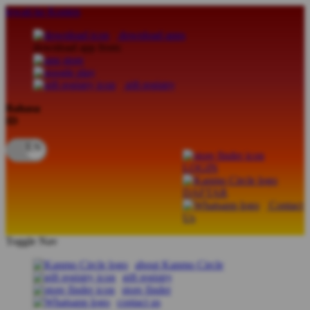
lewati ke Konten
download apps
download app from:
gift registry
Bahasa
ID
LOGIN
DAFTAR
Contact
Us
Toggle Nav
about Kanmo Circle
gift registry
store finder
contact us