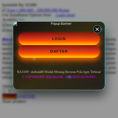
Serendah
Rp 10.000
Q
Earn
1.000.000
-
100.000.000
Bonus
Use Installment Options from
.
Laarn more
QV Baby
Available for :
home delivery
store pickup
R
LOGIN
dewa4d
Setelah register sebagai anggota, kamu bisa langsung
Real Shades
beralih antar kategori permainan mulai dari slot, bingo, roulette,
taruhan olahraga, kasino live, hingga permainan meja dengan
Red Castle
DAFTAR
mudah. Platform ini menyediakan tips navigasi dan manajemen
akun yang simpel agar pengalaman bermainmu semakin nyaman.
Ribbon Madness
Nikmati juga fitur deposit dan penarikan cepat serta update
permainan terbaru setiap minggunya. Jangan lupa kumpulkan poin
S
RAJA99 : slotbola88 Mudah Menang Bocoran Pola Agen Terbesar
tinggi dari setiap aktivitas untuk mendapatkan keuntungan maksimal
sebagai pemain baru.
© COPYRIGHT 2026 dewa4d - SEO DON QUIXOTE.
Sebamed
choose qty
Silver Cross
DAFTAR
LOGIN
Simply Idea
Share product:
Skip Hop
Spectra