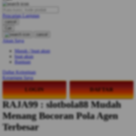
O
Pencarian Lanjutan
Oh Ma Grain
cancel
Okiedog
Cari
cancel
P
Akun Saya
Masuk / buat akun
Peachy
buat akun
Phil & Ted's
Bantuan
Philips Avent
Daftar Keinginan
Keranjang Saya
Pigeon
LOGIN
DAFTAR
Playgro
RAJA99 : slotbola88 Mudah
Poled Global
Menang Bocoran Pola Agen
Ponycycle
Puma
Terbesar
Pureats