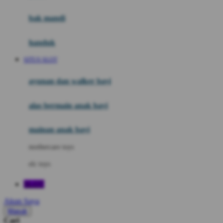
Mini Monkey
Moby
bak mandi
Momami
handuk
Mothercare
SITUS SLOT
Mustela
ayunan dan walker bayi
My Buddy Tag
My K
alas bermain anak bayi
N
mainan anak bayi
Naif
mothercare toys
Nike
elc toys
Nordic Natural
SLOT
Nuby
Akun Saya
Nuna
Masuk
Cari