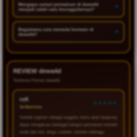
menggunakan tips untuk menjelajahi berbagai
Mengapa variasi permainan di dewa4d
dan taruhan olahraga, seperti menganalisis peringkat
+
menjadi salah satu keunggulannya?
permainan kasino seperti slot, bingo, dan table games.
pertandingan untuk membuat keputusan yang lebih hati-
Misalnya, Anda bisa memilih permainan dengan poin
hati. Pengguna dapat dengan mudah mengakses
Setelah mendaftar sebagai anggota, kamu dapat
tinggi atau mempelajari strategi efektif untuk
sepuluh tips untuk mengelola akun, misalnya beralih
menggunakan berbagai tips untuk menavigasi dunia
Bagaimana cara memulai bermain di
meningkatkan peluang kemenangan. Platform ini juga
+
cepat antara kategori permainan kasino dan aktivitas
dewa4d?
perjudian digital ini. Untuk contohnya, pilihlah slot atau
menyediakan informasi tentang olahraga terkini,
olahraga. Selain itu, platform ini menawarkan tips
permainan meja yang menawarkan poin tinggi untuk
memungkinkan Anda untuk memaksimalkan
Setelah daftar , anggot dapat menggunakan tips untuk
tentang cara deposit dan penarikan yang lebih cepat
meningkatkan peluangmu. Selain itu, platform ini
pengalaman bermain taruhan olahraga. Anda dapat
menavigasi permainan kasino dan olahraga secara
atau memeriksa pembaruan game terbaru. Dengan
menyediakan strategi untuk penggunaan efektif bingo
mengelola akun Anda dengan mudah - beralih cepat
efektif. Misalnya, pengguna dapat mempelajari strategi
panduan ini, Anda dapat memaksimalkan pengalaman
dan kategori taruhan olahraga, seperti menganalisis
antara kategori permainan kasino dan olahraga,
untuk memilih permainan bingo atau taruhan olahraga
bermain seperti slot dan bingo dengan cara yang aman
peringkat para pemain untuk membuat keputusan yang
REVIEW dewa4d
memeriksa riwayat aktivitas, dan memantau poin yang
yang memberikan poin tertinggi. Platform ini juga
dan menyenangkan.
lebih hati-hati. Kamu dapat dengan mudah mengakses
telah Anda kumpulkan. Selain itu, platform ini juga
Testimoni Pemain dewa4d.
menyediakan panduan tentang cara mengaplikasikan
sepuluh tips untuk mengelola akun, misalnya beralih
memberi tahu Anda cara deposit dan withdrawal dengan
tips manajemen akun, seperti beralih cepat antara jenis
cepat antara permainan kasino dan aktivitas terkait
cepat dan aman. Dengan tips dan strategi yang
permainan, memproses deposit, penarikan, serta
olahraga, semua dengan panduan penggunaan yang
tersedia, Anda dapat menavigasi platform dengan
dina
melacak pembaruan terbaru pada permainan favorit
aman dan terpercaya.
mudah dan membuat pengalaman bermain semakin
mereka. Bagi pengguna baru, platform ini menawarkan
Verified User
menyenangkan.
sepuluh tips untuk memahami cara mendapatkan
pengalaman paling optimal, mencakup strategi dasar
dalam menikmati berbagai macam permainan mulai dari
slot hingga sports betting, sambil memastikan