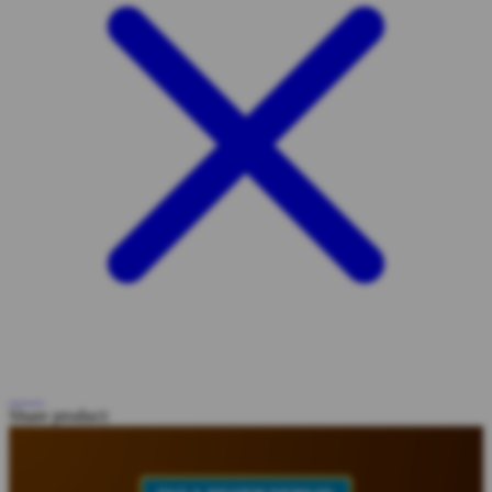
Share product: