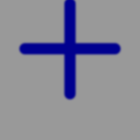
X
Xootz
Y
Yamatoya
Z
Zaxy
Zoggs
0-9
4Moms
59S