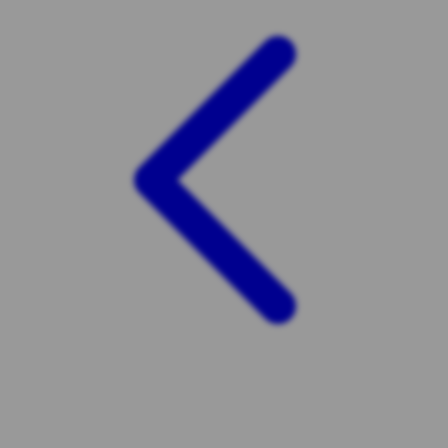
Squishmallows
Starbooks
Stick-O
Stokke
Sudocrem
Sumimo
Sunnylife
Sun-Staches
Swimava
T
Tommee Tippee
Trunki
Tutti Bambini