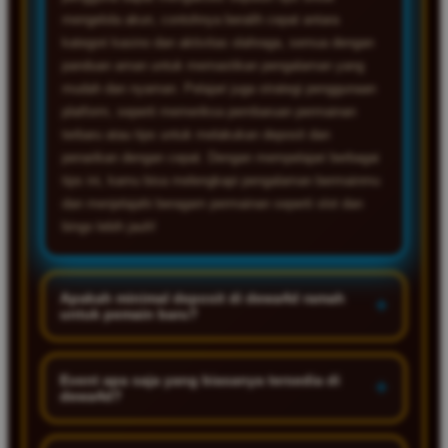
mengelola akun, contohnya beralih cepat antara
kategori kasino dan aktivitas olahraga, semua dengan
panduan aman untuk memastikan pengalaman yang
mudah dan nyaman. Pelajari juga strategi penggunaan
platform, seperti memeriksa pembaruan permainan
terbaru atau tips untuk melakukan deposit dan
penarikan dengan cepat. Dengan mempelajari berbagai
tips ini, kamu bisa melengkapi pengalaman bermainmu
dan menjelajahi beragam permainan seperti slot dan
bingo lebih jauh!
Apakah minimal deposit di dewa4d ramah
+
untuk pemain baru?
Setelah pendaftaran selesai, anggota dapat
menggunakan tips untuk menavigasi berbagai macam
Event apa saja yang biasanya tersedia di
+
dewa4d?
permainan, contohnya dengan memilih permainan yang
sesuai minat atau memiliki poin tinggi. PLATFORM ini
Setelah mengregister dan menjadi anggota, Anda dapat
menyediakan strategi untuk penggunaan efektif bingo