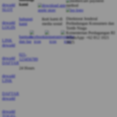
Back to top
dewa4d
butuh
unduh aplikasi
we accept
bantuan?
dewa4d
hubungi
kami
dewa4d
SLOT
Direktorat Jenderal
hubungi
ikuti kami di
dewa4d
Perlindungan Konsumen dan
kami
media sosial
LOGIN
Tertib Niaga
Kementerian Perdagangan RI
bantuan
WhatsApp: +62 812 1021
LINK
dan faq
3625
dewa4d
021-
dewa4d
123456789
DAFTAR
24 Hours
dewa4d
LINK