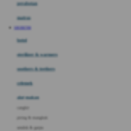
perabotan
Happy Tummy
Hauck
matras
Havaianas
SBOBET88
Hegen
botol
Hot Wheels
sterilizer & warmers
Hybrid
soothers & teethers
I
Inlacta DHA
celemek
Interlac
alat makan
Ivenet
cangkir
J
piring & mangkuk
Jack N Jill
sendok & garpu