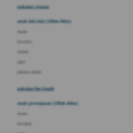
Buggygear
pakaian renang
Bumkins
anak laki-laki (18bln-8thn)
C
atasan
Cetaphil
bawahan
Chicco
setelan
Childlife
jaket
Clevamama
pakaian dalam
Cocolatte
Cottonseeds
pakaian ibu hamil
Cozy N Safe
anak perempuan (18bln-8thn)
Crane
atasan
Cybex
bawahan
D