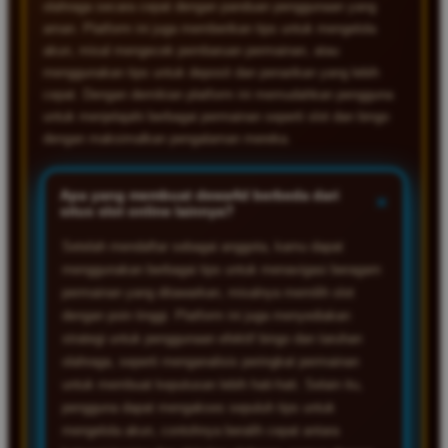
olahraga secara cepat dengan panduan penggunaan yang
aman. Platform ini juga memberikan tips untuk mengelola
akun, misal mengecek pembaruan permainan, atau
menggunakan tips untuk deposit dan penarikan yang lebih
cepat. Dengan demikian platform ini memudahkan pengguna
untuk menjelajahi berbagai permainan seperti slot dan bingo
dengan maksimalkan pengalaman mereka.
Apa yang membuat dewa4d berbeda dari
+
situs slot online lainnya?
Setelah mendaftar sebagai anggota, kamu dapat
menggunakan berbagai tips untuk menavigasi beragam
permainan yang ditawarkan, misalnya memilih slot
dengan poin tinggi. Platform ini juga menyediakan
strategi untuk penggunaan efektif bingo dan taruhan
olahraga, seperti menganalisis peringkat permainan
untuk membuat keputusan lebih hati-hati. Selain itu,
pengguna dapat mengakses sepuluh tips untuk
mengelola akun, contohnya beralih cepat antara