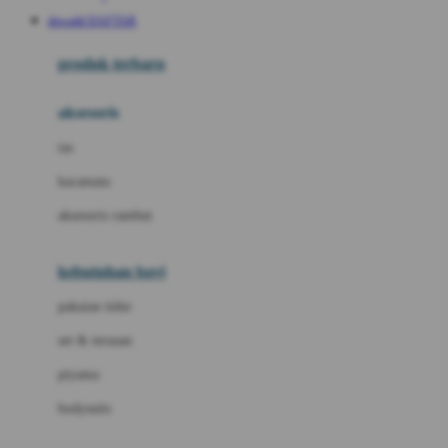
Awan
dewa4d DAFTAR
Azetabio
produk terbaru
B
aksesoris
Baabaasheepz
tas
Babiators
kacamata
Baby Dove
aksesoris rambut
Baby Jogger
Baby Rovega
kebutuhan bayi
Babybee
pakaian tidur
Banana Boat
set & terusan
Banz
piyama
Barbie
bodysuits
Beaba