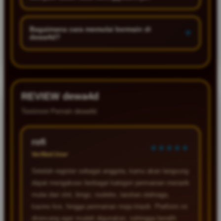
pertandingan untuk membuat keputusan yang lebih hati-
Misalnya, Anda bisa memilih permainan dengan poin
hati. Pengguna dapat dengan mudah mengakses
Setelah mendaftar sebagai anggota, kamu dapat
tinggi atau mempelajari strategi efektif untuk
sepuluh tips untuk mengelola akun, misalnya beralih
menggunakan berbagai tips untuk menavigasi dunia
Bagaimana cara memulai bermain di
meningkatkan peluang kemenangan. Platform ini juga
+
cepat antara kategori permainan kasino dan aktivitas
dewa4d?
perjudian digital ini. Untuk contohnya, pilihlah slot atau
menyediakan informasi tentang olahraga terkini,
olahraga. Selain itu, platform ini menawarkan tips
permainan meja yang menawarkan poin tinggi untuk
memungkinkan Anda untuk memaksimalkan
Setelah daftar , anggot dapat menggunakan tips untuk
tentang cara deposit dan penarikan yang lebih cepat
meningkatkan peluangmu. Selain itu, platform ini
pengalaman bermain taruhan olahraga. Anda dapat
menavigasi permainan kasino dan olahraga secara
atau memeriksa pembaruan game terbaru. Dengan
menyediakan strategi untuk penggunaan efektif bingo
mengelola akun Anda dengan mudah - beralih cepat
efektif. Misalnya, pengguna dapat mempelajari strategi
panduan ini, Anda dapat memaksimalkan pengalaman
dan kategori taruhan olahraga, seperti menganalisis
antara kategori permainan kasino dan olahraga,
untuk memilih permainan bingo atau taruhan olahraga
bermain seperti slot dan bingo dengan cara yang aman
peringkat para pemain untuk membuat keputusan yang
REVIEW dewa4d
memeriksa riwayat aktivitas, dan memantau poin yang
yang memberikan poin tertinggi. Platform ini juga
dan menyenangkan.
lebih hati-hati. Kamu dapat dengan mudah mengakses
telah Anda kumpulkan. Selain itu, platform ini juga
Testimoni Pemain dewa4d.
menyediakan panduan tentang cara mengaplikasikan
sepuluh tips untuk mengelola akun, misalnya beralih
memberi tahu Anda cara deposit dan withdrawal dengan
tips manajemen akun, seperti beralih cepat antara jenis
cepat antara permainan kasino dan aktivitas terkait
cepat dan aman. Dengan tips dan strategi yang
permainan, memproses deposit, penarikan, serta
olahraga, semua dengan panduan penggunaan yang
dina
tersedia, Anda dapat menavigasi platform dengan
melacak pembaruan terbaru pada permainan favorit
★★★★★
aman dan terpercaya.
Verified User
mudah dan membuat pengalaman bermain semakin
mereka. Bagi pengguna baru, platform ini menawarkan
menyenangkan.
sepuluh tips untuk memahami cara mendapatkan
Setelah mendaftar, kamu bisa menggunakan berbagai
pengalaman paling optimal, mencakup strategi dasar
tips untuk menavigasi berbagai macam permainan
dalam menikmati berbagai macam permainan mulai dari
yang tersedia, misalnya memilih jenis game yang
slot hingga sports betting, sambil memastikan
sesuai dengan preferensimu atau mempelajari strategi
keamanan dan kenyamanan selama menggunakan
populer di dunia kasino. Platform ini juga menyediakan