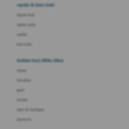
Beauty Barn
sepatu & kaus kaki
Bio Oil
sepatu bayi
Biolane
sepatu anak
Bite Fighters
sandal
Bizzi Growin
kaus kaki
Blackmores
fashion bayi (0bln-3thn)
Blooming Marvellous
atasan
Bonnels
bawahan
Bravado
gaun
Bruder
setelan
Brush Baby
jaket & kardigan
Buds Organics
aksesoris
Bugaboo