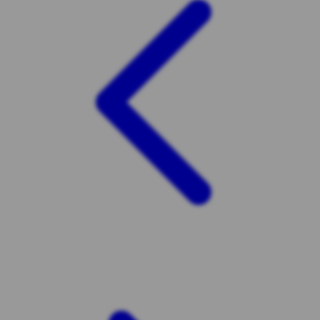
Squishmallows
Starbooks
Stick-O
Stokke
Sudocrem
Sumimo
Sunnylife
Sun-Staches
Swimava
T
Tommee Tippee
Trunki
Tutti Bambini