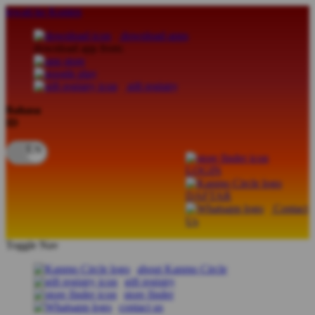
lewati ke Konten
download apps
download app from:
gift registry
Bahasa
ID
LOGIN
DAFTAR
Contact
Us
Toggle Nav
about Kanmo Circle
gift registry
store finder
contact us