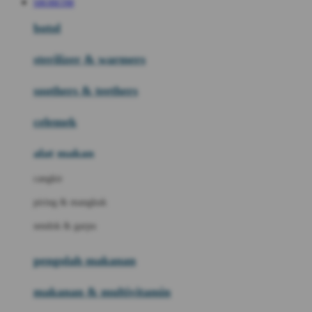
SBOBET88
botol
sterilizer & warmers
soothers & teethers
celemek
alat makan
cangkir
piring & mangkuk
sendok & garpu
pengolah makanan
makanan & multivitamin