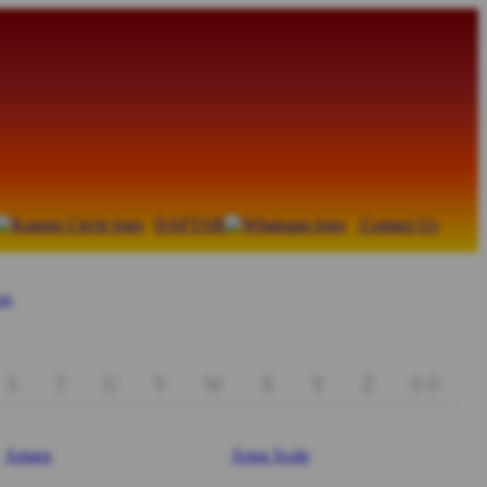
DAFTAR
Contact Us
us
S
T
U
V
W
X
Y
Z
0-9
Amara
Aqua Scale