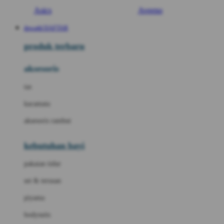
Asics
Aveeno
dewa4d DAFTAR
produk terbaru
aksesoris
tas
kacamata
aksesoris rambut
kebutuhan bayi
pakaian tidur
set & terusan
piyama
bodysuits