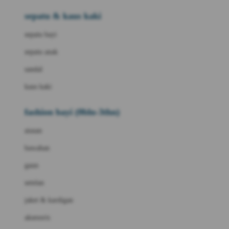
sepatu & kaus kaki
sepatu bayi
sepatu anak
sandal
kaus kaki
fashion bayi (0bln-3thn)
atasan
bawahan
gaun
setelan
jaket & kardigan
aksesoris