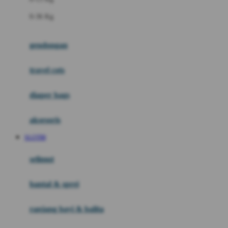
Felt So Sweet
0-36 Kg
Fisher Price
Flipper
gendongan
Friends Of Sally
travel cots
G
diaper bags
Gb
Geko
aksesoris
Graco
SLOT88
Gund
selimut
H
bantal & sprei
Habbie
Haenim
ranjang bayi & balita
Happy Horse