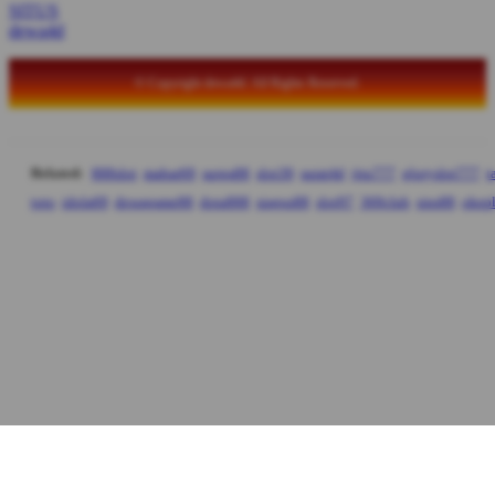
dewa4d
TOGEL
SITUS
dewa4d
© Copyright dewa4d. All Rights Reserved.
Related:
888slot
mabar69
surga88
slot39
surat4d
jitu777
gloryslot777
t
toto
idola69
dewagame88
dota888
siagus88
slot97
369club
sins88
okep