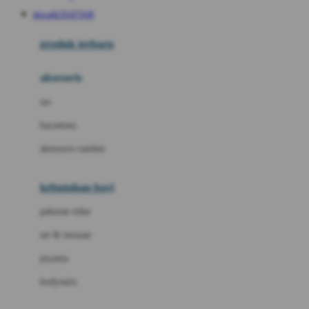
Awan
dewa4d DAFTAR
Azetabio
produk terbaru
B
aksesoris
Baabaasheepz
tas
Babiators
kacamata
Baby Dove
aksesoris rambut
Baby Jogger
Baby Rovega
kebutuhan bayi
Babybee
pakaian tidur
Banana Boat
set & terusan
Banz
piyama
Barbie
bodysuits
Beaba