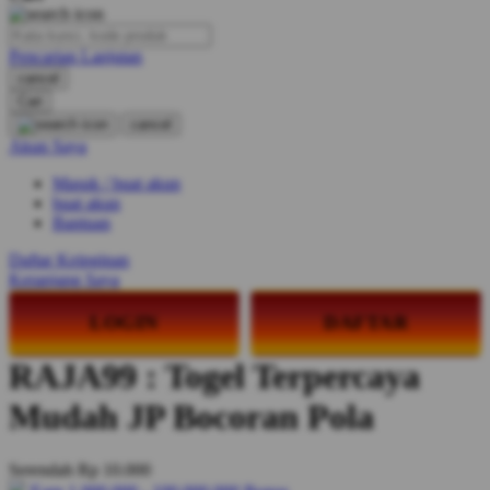
O
Pencarian Lanjutan
Oh Ma Grain
cancel
Okiedog
Cari
cancel
P
Akun Saya
Masuk / buat akun
Peachy
buat akun
Phil & Ted's
Bantuan
Philips Avent
Daftar Keinginan
Keranjang Saya
Pigeon
LOGIN
DAFTAR
Playgro
RAJA99 : Togel Terpercaya
Poled Global
Mudah JP Bocoran Pola
Ponycycle
Puma
Serendah
Rp 10.000
Pureats