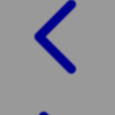
Squishmallows
Starbooks
Stick-O
Stokke
Sudocrem
Sumimo
Sunnylife
Sun-Staches
Swimava
T
Tommee Tippee
Trunki
Tutti Bambini