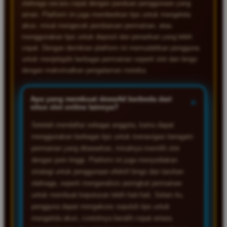
olahraga secara cepat dengan panduan penggunaan yang
aman. Platform ini juga memberikan tips untuk mengelola
akun, misal mengecek pembaruan permainan, atau
menggunakan tips untuk deposit dan penarikan yang lebih
cepat. Dengan demikian platform ini memudahkan pengguna
untuk menjelajahi berbagai permainan seperti slot dan bingo
dengan maksimalkan pengalaman mereka.
Apa yang membuat dewa4d berbeda dari
+
situs slot online lainnya?
Setelah mendaftar sebagai anggota, kamu dapat
menggunakan berbagai tips untuk menavigasi beragam
permainan yang ditawarkan, misalnya memilih slot
dengan poin tinggi. Platform ini juga menyediakan
strategi untuk penggunaan efektif bingo dan taruhan
olahraga, seperti menganalisis peringkat permainan
untuk membuat keputusan lebih hati-hati. Selain itu,
pengguna dapat mengakses sepuluh tips untuk
mengelola akun, contohnya beralih cepat antara