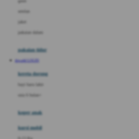
gaun
Dae Organics
setelan
Docare
jaket
Doona
pakaian dalam
Down To Earth
Drew
pakaian tidur
Dr. Brown's
dewa4d LOGIN
E
kereta dorong
ELC
bayi baru lahir
Ergobaby
usia 6 bulan+
Expert Care
koper anak
Ezyroller
kursi mobil
F
0-13 Kg