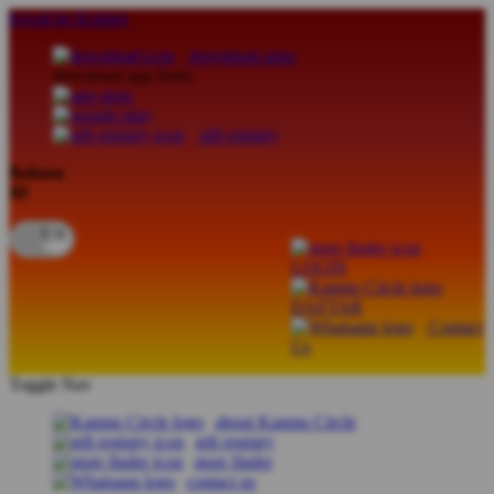
lewati ke Konten
download apps
download app from:
gift registry
Bahasa
ID
LOGIN
DAFTAR
Contact
Us
Toggle Nav
about Kanmo Circle
gift registry
store finder
contact us