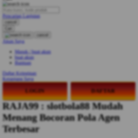
O
Pencarian Lanjutan
Oh Ma Grain
cancel
Okiedog
Cari
cancel
P
Akun Saya
Masuk / buat akun
Peachy
buat akun
Phil & Ted's
Bantuan
Philips Avent
Daftar Keinginan
Keranjang Saya
Pigeon
LOGIN
DAFTAR
Playgro
RAJA99 : slotbola88 Mudah
Poled Global
Menang Bocoran Pola Agen
Ponycycle
Puma
Terbesar
Pureats