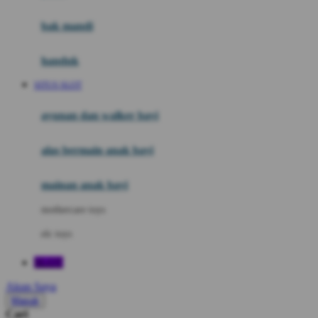
Mini Monkey
Moby
bak mandi
Momami
handuk
Mothercare
SITUS SLOT
Mustela
ayunan dan walker bayi
My Buddy Tag
My K
alas bermain anak bayi
N
mainan anak bayi
Naif
mothercare toys
Nike
elc toys
Nordic Natural
SLOT
Nuby
Akun Saya
Nuna
Masuk
Cari