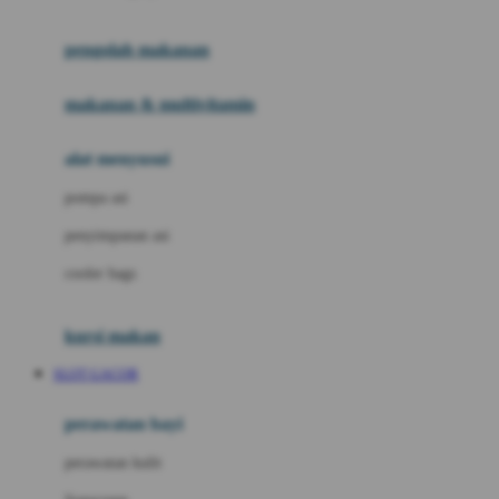
Joie
pengolah makanan
Joolz
Jujube
makanan & multivitamin
K
alat menyusui
Kiddycuts
pompa asi
Kumon
penyimpanan asi
L
cooler bags
Leapfrog
kursi makan
Leclerc
SLOT GACOR
Lee Vierra
Lillebaby
perawatan bayi
Little Bird Told Me
perawatan kulit
Little Miss Janis