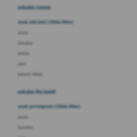
Buggygear
pakaian renang
Bumkins
anak laki-laki (18bln-8thn)
C
atasan
Cetaphil
bawahan
Chicco
setelan
Childlife
jaket
Clevamama
pakaian dalam
Cocolatte
Cottonseeds
pakaian ibu hamil
Cozy N Safe
anak perempuan (18bln-8thn)
Crane
atasan
Cybex
bawahan
D