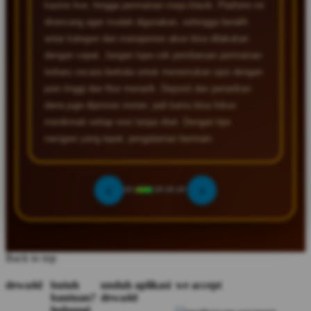
sesuai dengan preferensimu atau mempelajari strategi
keamanan dan kenyamanan selama menggunakan
populer di dunia kasino. Platform ini juga menyediakan
platform.
tips untuk penggunaan efektif dalam berbagai kategori,
seperti bingo dan olahraga. Misalnya, pengguna bisa
menganalisis peringkat pertandingan olahraga untuk
membuat keputusan yang lebih tepat saat bertaruh
atau mempelajari strategi khusus untuk memenangkan
permainan bingo. Selain itu, kamu dapat menemukan
tips praktis mengenai cara mengelola akun dengan
mudah, seperti beralih cepat antara bermain game
kasino dan mengikuti pertandingan olahraga, serta
panduan tentang cara melakukan deposit dan
penarikan secara aman.
‹
›