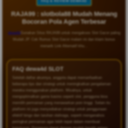
FAQ & REVIEW DEWA4D
RAJA99 : slotbola88 Mudah Menang
Bocoran Pola Agen Terbesar
dewa4d
Gunakan Situs RAJA99 untuk mengakses Slot Gacor paling
Mudah JP. Cek Rumus Slot Gacor malam ini dan klaim bonus
menarik Link Alternatif khu...
FAQ dewa4d SLOT
Setelah daftar akunnya, anggota dapat memanfaatkan
beberapa tips dan strategi untuk meningkatkan pengalaman
mereka menggunakan platform. Misalnya, untuk
mengoptimalkan game kasino seperti slot, pengguna bisa
memilih permainan yang menawarkan poin tinggi. Selain itu
platform ini juga menyediakan strategi untuk penggunaan
efektif bingo dan taruhan olahraga, seperti menganalisis
peringkat permainan agar lebih tepat dalam membuat
keputusan. Pengguna dapat dengan mudah beralih antara