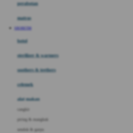
perabotan
Happy Tummy
Hauck
matras
Havaianas
SBOBET88
Hegen
botol
Hot Wheels
sterilizer & warmers
Hybrid
soothers & teethers
I
Inlacta DHA
celemek
Interlac
alat makan
Ivenet
cangkir
J
piring & mangkuk
Jack N Jill
sendok & garpu