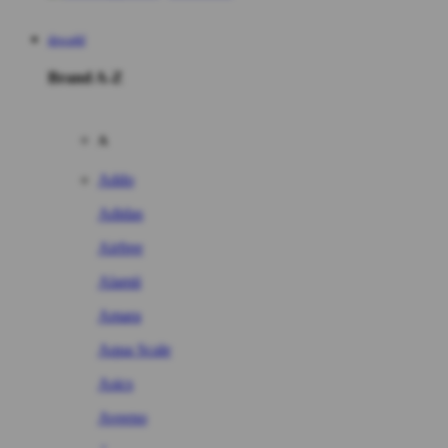
dewa4d
Brand A-Z
A
Addo
Adidas
Airfree
Alamii
Amara
Aqua Scale
Asics
Aveeno