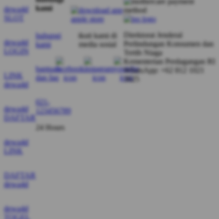
Back to top
dewa4d
butuh
unduh aplikasi
we accept
bantuan?
dewa4d
hubungi
kami
dewa4d
SLOT
Direktorat Jenderal
hubungi
ikuti kami di
dewa4d
Perlindungan Konsumen dan
kami
media sosial
LOGIN
Tertib Niaga
Kementerian Perdagangan RI
bantuan
WhatsApp: +62 812 1021
LINK
dan faq
3625
dewa4d
021-
dewa4d
123456789
DAFTAR
24 Hours
dewa4d
LINK