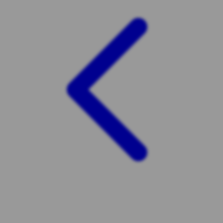
Squishmallows
Starbooks
Stick-O
Stokke
Sudocrem
Sumimo
Sunnylife
Sun-Staches
Swimava
T
Tommee Tippee
Trunki
Tutti Bambini