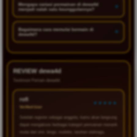
menggunakan tips untuk menjelajahi berbagai
Mengapa variasi permainan di dewa4d
dan taruhan olahraga, seperti menganalisis peringkat
+
menjadi salah satu keunggulannya?
permainan kasino seperti slot, bingo, dan table games.
pertandingan untuk membuat keputusan yang lebih hati-
Misalnya, Anda bisa memilih permainan dengan poin
hati. Pengguna dapat dengan mudah mengakses
Setelah mendaftar sebagai anggota, kamu dapat
tinggi atau mempelajari strategi efektif untuk
sepuluh tips untuk mengelola akun, misalnya beralih
menggunakan berbagai tips untuk menavigasi dunia
Bagaimana cara memulai bermain di
meningkatkan peluang kemenangan. Platform ini juga
+
cepat antara kategori permainan kasino dan aktivitas
dewa4d?
perjudian digital ini. Untuk contohnya, pilihlah slot atau
menyediakan informasi tentang olahraga terkini,
olahraga. Selain itu, platform ini menawarkan tips
permainan meja yang menawarkan poin tinggi untuk
memungkinkan Anda untuk memaksimalkan
Setelah daftar , anggot dapat menggunakan tips untuk
tentang cara deposit dan penarikan yang lebih cepat
meningkatkan peluangmu. Selain itu, platform ini
pengalaman bermain taruhan olahraga. Anda dapat
menavigasi permainan kasino dan olahraga secara
atau memeriksa pembaruan game terbaru. Dengan
menyediakan strategi untuk penggunaan efektif bingo
mengelola akun Anda dengan mudah - beralih cepat
efektif. Misalnya, pengguna dapat mempelajari strategi
panduan ini, Anda dapat memaksimalkan pengalaman
dan kategori taruhan olahraga, seperti menganalisis
antara kategori permainan kasino dan olahraga,
untuk memilih permainan bingo atau taruhan olahraga
bermain seperti slot dan bingo dengan cara yang aman
peringkat para pemain untuk membuat keputusan yang
REVIEW dewa4d
memeriksa riwayat aktivitas, dan memantau poin yang
yang memberikan poin tertinggi. Platform ini juga
dan menyenangkan.
lebih hati-hati. Kamu dapat dengan mudah mengakses
telah Anda kumpulkan. Selain itu, platform ini juga
Testimoni Pemain dewa4d.
menyediakan panduan tentang cara mengaplikasikan
sepuluh tips untuk mengelola akun, misalnya beralih
memberi tahu Anda cara deposit dan withdrawal dengan
tips manajemen akun, seperti beralih cepat antara jenis
cepat antara permainan kasino dan aktivitas terkait
cepat dan aman. Dengan tips dan strategi yang
permainan, memproses deposit, penarikan, serta
olahraga, semua dengan panduan penggunaan yang
dina
tersedia, Anda dapat menavigasi platform dengan
melacak pembaruan terbaru pada permainan favorit
★★★★★
aman dan terpercaya.
Verified User
mudah dan membuat pengalaman bermain semakin
mereka. Bagi pengguna baru, platform ini menawarkan
menyenangkan.
sepuluh tips untuk memahami cara mendapatkan
Setelah mendaftar, kamu bisa menggunakan berbagai
pengalaman paling optimal, mencakup strategi dasar
tips untuk menavigasi berbagai macam permainan
dalam menikmati berbagai macam permainan mulai dari
yang tersedia, misalnya memilih jenis game yang
slot hingga sports betting, sambil memastikan