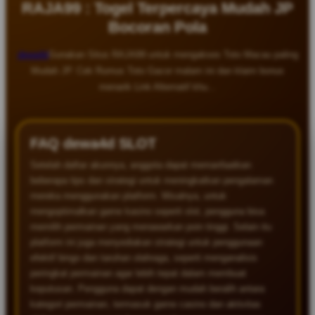
RAJA99 : Togel Terpercaya Mudah JP
Bocoran Pola
dewa4d
Gunakan Situs RAJA99 untuk mengakses Toto Macau paling
Mudah JP. Cek Rumus Toto Gacor malam ini dan klaim bonus
menarik Link Alternatif khu...
FAQ dewa4d SLOT
Setelah daftar akunnya, anggota dapat memanfaatkan
beberapa tips dan strategi untuk meningkatkan pengalaman
mereka menggunakan platform. Misalnya, untuk
mengoptimalkan game kasino seperti slot, pengguna bisa
memilih permainan yang menawarkan poin tinggi. Selain itu
platform ini juga menyediakan strategi untuk penggunaan
efektif bingo dan taruhan olahraga, seperti menganalisis
peringkat permainan agar lebih tepat dalam membuat
keputusan. Pengguna dapat dengan mudah beralih antara
kategori permainan, termasuk game casino dan aktivitas