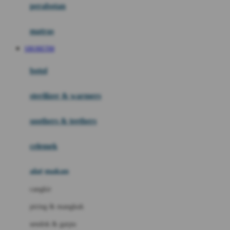
perabotan
Happy Tummy
Hauck
matras
Havaianas
SBOBET88
Hegen
botol
Hot Wheels
sterilizer & warmers
Hybrid
soothers & teethers
I
Inlacta DHA
celemek
Interlac
alat makan
Ivenet
cangkir
J
piring & mangkuk
Jack N Jill
sendok & garpu