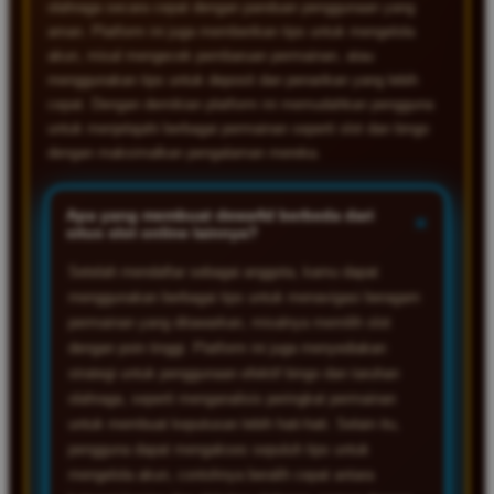
olahraga secara cepat dengan panduan penggunaan yang
aman. Platform ini juga memberikan tips untuk mengelola
akun, misal mengecek pembaruan permainan, atau
menggunakan tips untuk deposit dan penarikan yang lebih
cepat. Dengan demikian platform ini memudahkan pengguna
untuk menjelajahi berbagai permainan seperti slot dan bingo
dengan maksimalkan pengalaman mereka.
Apa yang membuat dewa4d berbeda dari
+
situs slot online lainnya?
Setelah mendaftar sebagai anggota, kamu dapat
menggunakan berbagai tips untuk menavigasi beragam
permainan yang ditawarkan, misalnya memilih slot
dengan poin tinggi. Platform ini juga menyediakan
strategi untuk penggunaan efektif bingo dan taruhan
olahraga, seperti menganalisis peringkat permainan
untuk membuat keputusan lebih hati-hati. Selain itu,
pengguna dapat mengakses sepuluh tips untuk
mengelola akun, contohnya beralih cepat antara