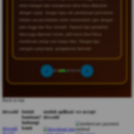
platform.
tips untuk penggunaan efektif dalam berbagai kategori,
seperti bingo dan olahraga. Misalnya, pengguna bisa
menganalisis peringkat pertandingan olahraga untuk
membuat keputusan yang lebih tepat saat bertaruh
atau mempelajari strategi khusus untuk memenangkan
permainan bingo. Selain itu, kamu dapat menemukan
tips praktis mengenai cara mengelola akun dengan
mudah, seperti beralih cepat antara bermain game
kasino dan mengikuti pertandingan olahraga, serta
panduan tentang cara melakukan deposit dan
penarikan secara aman.
‹
›
Back to top