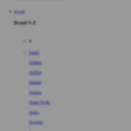
dewa4d
Brand A-Z
A
Addo
Adidas
Airfree
Alamii
Amara
Aqua Scale
Asics
Aveeno