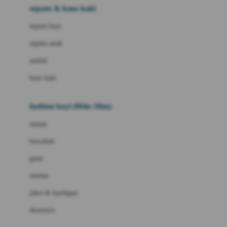
Beauty Barn
sepatu & kaus kaki
Bio Oil
sepatu bayi
Biolane
sepatu anak
Bite Fighters
sandal
Bizzi Growin
kaus kaki
Blackmores
fashion bayi (0bln-3thn)
Blooming Marvellous
atasan
Bonnels
bawahan
Bravado
gaun
Bruder
setelan
Brush Baby
jaket & kardigan
Buds Organics
aksesoris
Bugaboo