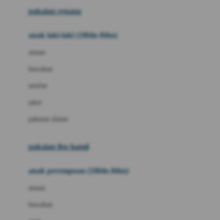
Buggygear
pakaian renang
Bumkins
anak laki-laki (18bln-8thn)
C
atasan
Cetaphil
bawahan
Chicco
setelan
Childlife
jaket
Clevamama
pakaian dalam
Cocolatte
Cottonseeds
pakaian ibu hamil
Cozy N Safe
anak perempuan (18bln-8thn)
Crane
atasan
Cybex
bawahan
D