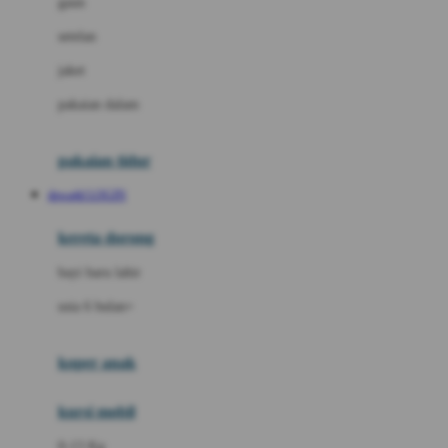
gaun
Dae Organics
setelan
Docare
jaket
Doona
pakaian dalam
Down To Earth
Drew
pakaian tidur
Dr. Brown's
dewa4d LOGIN
E
kereta dorong
ELC
bayi baru lahir
Ergobaby
usia 6 bulan+
Expert Care
koper anak
Ezyroller
kursi mobil
F
0-13 Kg