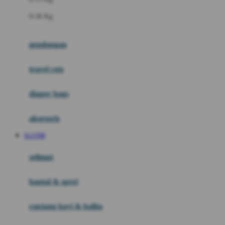
Felt So Sweet
0-36 Kg
Fisher Price
Flipper
gendongan
Friends Of Sally
travel cots
G
diaper bags
Gb
Geko
aksesoris
Graco
SLOT88
Gund
selimut
H
bantal & sprei
Habbie
Haenim
ranjang bayi & balita
Happy Horse