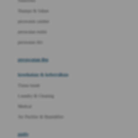
Sunscreen
London Taxi
Shampo & Sabun
Love To Dream
perawatan rambut
perawatan mulut
M
perawatan diri
Magformers
Mama's Choice
perawatan ibu
Mamas&Papas
kesehatan & kebersihan
Mamaway
Tissue basah
Maxi Cosi
Laundry & Cleaning
Megabloks
Medical
Micro
Air Purifier & Humidifier
MiDeer
Mimi & Lula
potty