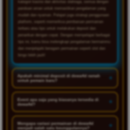
kategori kasino dan aktivitas olahraga, semua dengan
panduan aman untuk memastikan pengalaman yang
mudah dan nyaman. Pelajari juga strategi penggunaan
platform, seperti memeriksa pembaruan permainan
terbaru atau tips untuk melakukan deposit dan
penarikan dengan cepat. Dengan mempelajari berbagai
tips ini, kamu bisa melengkapi pengalaman bermainmu
dan menjelajahi beragam permainan seperti slot dan
bingo lebih jauh!
Apakah minimal deposit di dewa4d ramah
+
untuk pemain baru?
Setelah pendaftaran selesai, anggota dapat
menggunakan tips untuk menavigasi berbagai macam
Event apa saja yang biasanya tersedia di
+
dewa4d?
permainan, contohnya dengan memilih permainan yang
sesuai minat atau memiliki poin tinggi. PLATFORM ini
Setelah mengregister dan menjadi anggota, Anda dapat
menyediakan strategi untuk penggunaan efektif bingo
menggunakan tips untuk menjelajahi berbagai
Mengapa variasi permainan di dewa4d
dan taruhan olahraga, seperti menganalisis peringkat
+
menjadi salah satu keunggulannya?
permainan kasino seperti slot, bingo, dan table games.