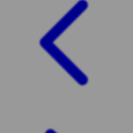
Squishmallows
Starbooks
Stick-O
Stokke
Sudocrem
Sumimo
Sunnylife
Sun-Staches
Swimava
T
Tommee Tippee
Trunki
Tutti Bambini