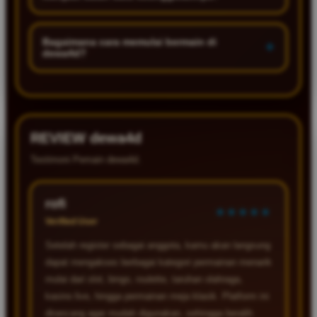
pertandingan untuk membuat keputusan yang lebih hati-
Misalnya, Anda bisa memilih permainan dengan poin
hati. Pengguna dapat dengan mudah mengakses
Setelah mendaftar sebagai anggota, kamu dapat
tinggi atau mempelajari strategi efektif untuk
sepuluh tips untuk mengelola akun, misalnya beralih
menggunakan berbagai tips untuk menavigasi dunia
Bagaimana cara memulai bermain di
meningkatkan peluang kemenangan. Platform ini juga
+
cepat antara kategori permainan kasino dan aktivitas
dewa4d?
perjudian digital ini. Untuk contohnya, pilihlah slot atau
menyediakan informasi tentang olahraga terkini,
olahraga. Selain itu, platform ini menawarkan tips
permainan meja yang menawarkan poin tinggi untuk
memungkinkan Anda untuk memaksimalkan
Setelah daftar , anggot dapat menggunakan tips untuk
tentang cara deposit dan penarikan yang lebih cepat
meningkatkan peluangmu. Selain itu, platform ini
pengalaman bermain taruhan olahraga. Anda dapat
menavigasi permainan kasino dan olahraga secara
atau memeriksa pembaruan game terbaru. Dengan
menyediakan strategi untuk penggunaan efektif bingo
mengelola akun Anda dengan mudah - beralih cepat
efektif. Misalnya, pengguna dapat mempelajari strategi
panduan ini, Anda dapat memaksimalkan pengalaman
dan kategori taruhan olahraga, seperti menganalisis
antara kategori permainan kasino dan olahraga,
untuk memilih permainan bingo atau taruhan olahraga
bermain seperti slot dan bingo dengan cara yang aman
peringkat para pemain untuk membuat keputusan yang
REVIEW dewa4d
memeriksa riwayat aktivitas, dan memantau poin yang
yang memberikan poin tertinggi. Platform ini juga
dan menyenangkan.
lebih hati-hati. Kamu dapat dengan mudah mengakses
telah Anda kumpulkan. Selain itu, platform ini juga
Testimoni Pemain dewa4d.
menyediakan panduan tentang cara mengaplikasikan
sepuluh tips untuk mengelola akun, misalnya beralih
memberi tahu Anda cara deposit dan withdrawal dengan
tips manajemen akun, seperti beralih cepat antara jenis
cepat antara permainan kasino dan aktivitas terkait
cepat dan aman. Dengan tips dan strategi yang
permainan, memproses deposit, penarikan, serta
olahraga, semua dengan panduan penggunaan yang
tersedia, Anda dapat menavigasi platform dengan
dina
melacak pembaruan terbaru pada permainan favorit
aman dan terpercaya.
mudah dan membuat pengalaman bermain semakin
mereka. Bagi pengguna baru, platform ini menawarkan
Verified User
menyenangkan.
sepuluh tips untuk memahami cara mendapatkan
pengalaman paling optimal, mencakup strategi dasar
dalam menikmati berbagai macam permainan mulai dari
slot hingga sports betting, sambil memastikan
keamanan dan kenyamanan selama menggunakan