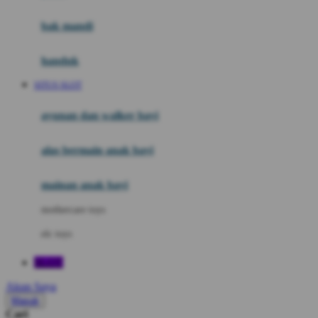
Mini Monkey
Moby
bak mandi
Momami
handuk
Mothercare
SITUS SLOT
Mustela
ayunan dan walker bayi
My Buddy Tag
My K
alas bermain anak bayi
N
mainan anak bayi
Naif
mothercare toys
Nike
elc toys
Nordic Natural
SLOT
Nuby
Akun Saya
Nuna
Masuk
Cari