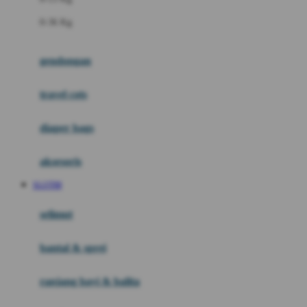
Felt So Sweet
0-36 Kg
Fisher Price
Flipper
gendongan
Friends Of Sally
travel cots
G
diaper bags
Gb
Geko
aksesoris
Graco
SLOT88
Gund
selimut
H
bantal & sprei
Habbie
Haenim
ranjang bayi & balita
Happy Horse