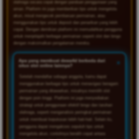
olahraga secara cepat dengan panduan penggunaan yang
aman. Platform ini juga memberikan tips untuk mengelola
akun, misal mengecek pembaruan permainan, atau
menggunakan tips untuk deposit dan penarikan yang lebih
cepat. Dengan demikian platform ini memudahkan pengguna
untuk menjelajahi berbagai permainan seperti slot dan bingo
dengan maksimalkan pengalaman mereka.
Apa yang membuat dewa4d berbeda dari
+
situs slot online lainnya?
Setelah mendaftar sebagai anggota, kamu dapat
menggunakan berbagai tips untuk menavigasi beragam
permainan yang ditawarkan, misalnya memilih slot
dengan poin tinggi. Platform ini juga menyediakan
strategi untuk penggunaan efektif bingo dan taruhan
olahraga, seperti menganalisis peringkat permainan
untuk membuat keputusan lebih hati-hati. Selain itu,
pengguna dapat mengakses sepuluh tips untuk
mengelola akun, contohnya beralih cepat antara