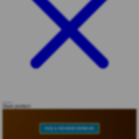
Share product:
FAQ & REVIEW DEWA4D