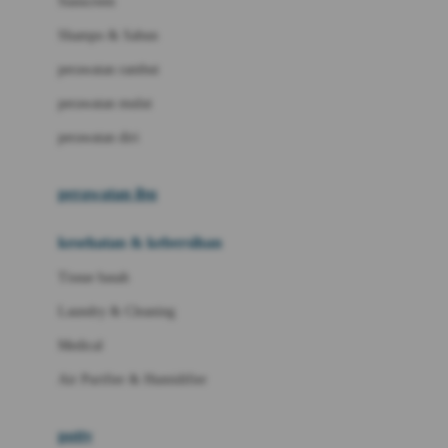
Sunscreen
London Taxi
Shampo & Sabun
Love To Dream
perawatan rambut
perawatan mulut
M
perawatan diri
Magformers
Mama's Choice
perawatan ibu
Mamas&Papas
kesehatan & kebersihan
Mamaway
Tissue basah
Maxi Cosi
Laundry & Cleaning
Megabloks
Medical
Micro
Air Purifier & Humidifier
MiDeer
Mimi & Lula
potty