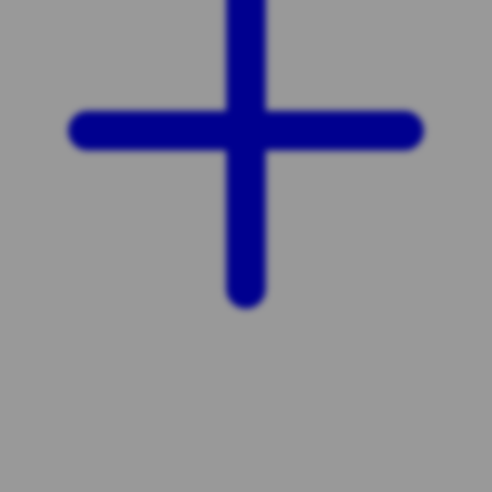
X
Xootz
Y
Yamatoya
Z
Zaxy
Zoggs
0-9
4Moms
59S