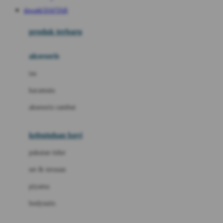
Awan
dewa4d DAFTAR
Azetabio
produk terbaru
B
aksesoris
Baabaasheepz
tas
Babiators
kacamata
Baby Dove
aksesoris rambut
Baby Jogger
Baby Rovega
kebutuhan bayi
Babybee
pakaian tidur
Banana Boat
set & terusan
Banz
piyama
Barbie
bodysuits
Beaba