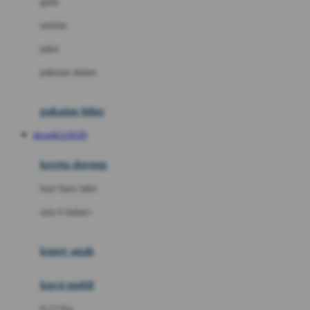
gaun
Dae Organics
setelan
Docare
jaket
Doona
pakaian dalam
Down To Earth
Drew
pakaian tidur
Dr. Brown's
dewa4d LOGIN
E
kereta dorong
ELC
bayi baru lahir
Ergobaby
usia 6 bulan+
Expert Care
koper anak
Ezyroller
kursi mobil
F
0-13 Kg