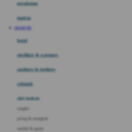
perabotan
Happy Tummy
Hauck
matras
Havaianas
SBOBET88
Hegen
botol
Hot Wheels
sterilizer & warmers
Hybrid
soothers & teethers
I
Inlacta DHA
celemek
Interlac
alat makan
Ivenet
cangkir
J
piring & mangkuk
Jack N Jill
sendok & garpu