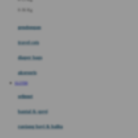
Felt So Sweet
0-36 Kg
Fisher Price
Flipper
gendongan
Friends Of Sally
travel cots
G
diaper bags
Gb
Geko
aksesoris
Graco
SLOT88
Gund
selimut
H
bantal & sprei
Habbie
Haenim
ranjang bayi & balita
Happy Horse