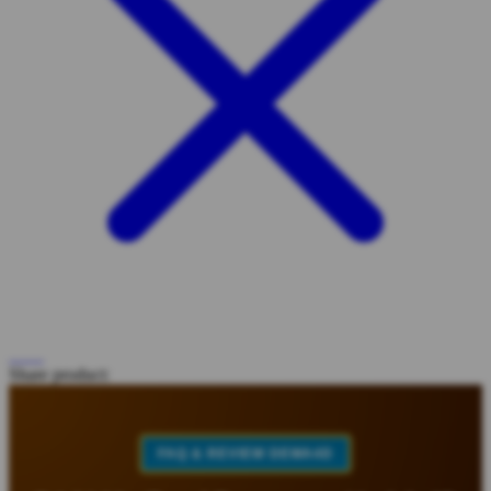
Share product:
FAQ & REVIEW DEWA4D