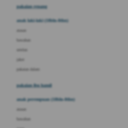
Buggygear
pakaian renang
Bumkins
anak laki-laki (18bln-8thn)
C
atasan
Cetaphil
bawahan
Chicco
setelan
Childlife
jaket
Clevamama
pakaian dalam
Cocolatte
Cottonseeds
pakaian ibu hamil
Cozy N Safe
anak perempuan (18bln-8thn)
Crane
atasan
Cybex
bawahan
D