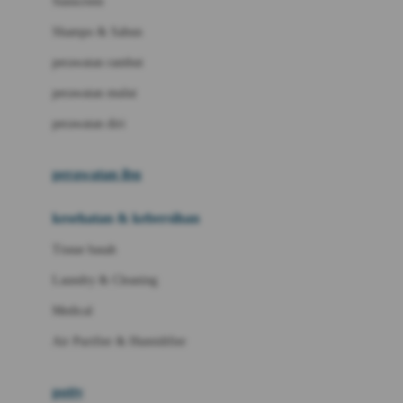
Sunscreen
London Taxi
Shampo & Sabun
Love To Dream
perawatan rambut
perawatan mulut
M
perawatan diri
Magformers
Mama's Choice
perawatan ibu
Mamas&Papas
kesehatan & kebersihan
Mamaway
Tissue basah
Maxi Cosi
Laundry & Cleaning
Megabloks
Medical
Micro
Air Purifier & Humidifier
MiDeer
Mimi & Lula
potty