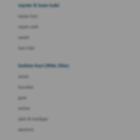
Beauty Barn
sepatu & kaus kaki
Bio Oil
sepatu bayi
Biolane
sepatu anak
Bite Fighters
sandal
Bizzi Growin
kaus kaki
Blackmores
fashion bayi (0bln-3thn)
Blooming Marvellous
atasan
Bonnels
bawahan
Bravado
gaun
Bruder
setelan
Brush Baby
jaket & kardigan
Buds Organics
aksesoris
Bugaboo