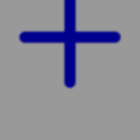
X
Xootz
Y
Yamatoya
Z
Zaxy
Zoggs
0-9
4Moms
59S