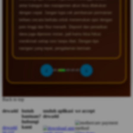
platform.
‹
›
Back to top