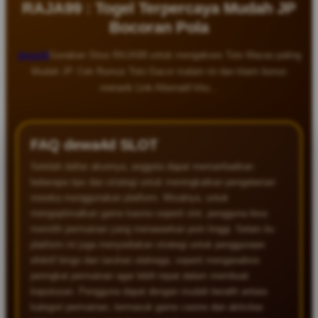
RAJA99 : Togel Terpercaya Mudah JP
Bocoran Pola
dewa4d
Gunakan Situs RAJA99 untuk mengakses Toto Macau paling
Mudah JP. Cek Rumus Toto Gacor malam ini dan klaim bonus
menarik Link Alternatif khu...
FAQ dewa4d SLOT
Setelah daftar akunnya, anggota dapat memanfaatkan
beberapa tips dan strategi untuk meningkatkan pengalaman
mereka menggunakan platform. Misalnya, untuk
mengoptimalkan game kasino seperti slot, pengguna bisa
memilih permainan yang menawarkan poin tinggi. Selain itu
platform ini juga menyediakan strategi untuk penggunaan
efektif bingo dan taruhan olahraga, seperti menganalisis
peringkat permainan agar lebih tepat dalam membuat
keputusan. Pengguna dapat dengan mudah beralih antara
kategori permainan, termasuk game casino dan aktivitas