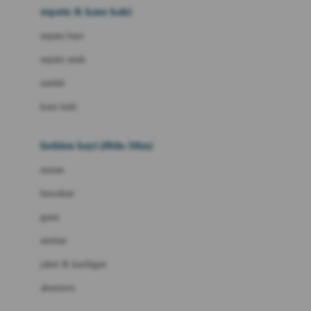
Beauty Barn
sepatu & kaus kaki
Bio Oil
sepatu bayi
Biolane
sepatu anak
Bite Fighters
sandal
Bizzi Growin
kaus kaki
Blackmores
fashion bayi (0bln-3thn)
Blooming Marvellous
atasan
Bonnels
bawahan
Bravado
gaun
Bruder
setelan
Brush Baby
jaket & kardigan
Buds Organics
aksesoris
Bugaboo