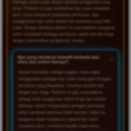
olahraga secara cepat dengan panduan penggunaan yang
aman. Platform ini juga memberikan tips untuk mengelola
akun, misal mengecek pembaruan permainan, atau
menggunakan tips untuk deposit dan penarikan yang lebih
cepat. Dengan demikian platform ini memudahkan pengguna
untuk menjelajahi berbagai permainan seperti slot dan bingo
dengan maksimalkan pengalaman mereka.
Apa yang membuat dewa4d berbeda dari
+
situs slot online lainnya?
Setelah mendaftar sebagai anggota, kamu dapat
menggunakan berbagai tips untuk menavigasi beragam
permainan yang ditawarkan, misalnya memilih slot
dengan poin tinggi. Platform ini juga menyediakan
strategi untuk penggunaan efektif bingo dan taruhan
olahraga, seperti menganalisis peringkat permainan
untuk membuat keputusan lebih hati-hati. Selain itu,
pengguna dapat mengakses sepuluh tips untuk
mengelola akun, contohnya beralih cepat antara