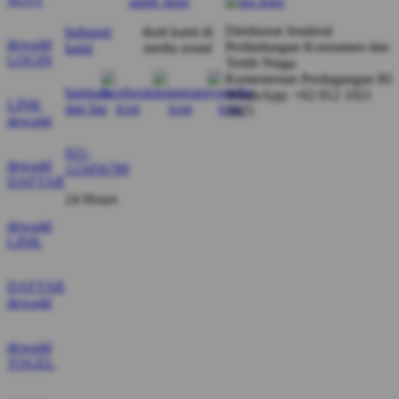
dewa4d
butuh
unduh aplikasi
we accept
bantuan?
dewa4d
hubungi
kami
dewa4d
SLOT
Direktorat Jenderal
hubungi
ikuti kami di
dewa4d
Perlindungan Konsumen dan
kami
media sosial
LOGIN
Tertib Niaga
Kementerian Perdagangan RI
bantuan
WhatsApp: +62 812 1021
LINK
dan faq
3625
dewa4d
021-
dewa4d
123456789
DAFTAR
24 Hours
dewa4d
LINK
DAFTAR
dewa4d