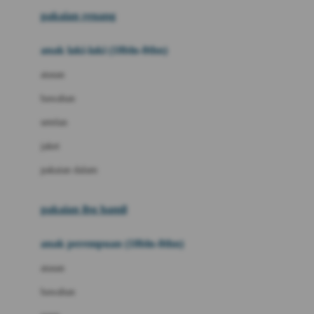
Buggygear
pakaian renang
Bumkins
anak laki-laki (18bln-8thn)
C
atasan
Cetaphil
bawahan
Chicco
setelan
Childlife
jaket
Clevamama
pakaian dalam
Cocolatte
Cottonseeds
pakaian ibu hamil
Cozy N Safe
anak perempuan (18bln-8thn)
Crane
atasan
Cybex
bawahan
D