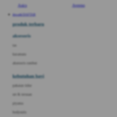
Asics
Aveeno
dewa4d DAFTAR
produk terbaru
aksesoris
tas
kacamata
aksesoris rambut
kebutuhan bayi
pakaian tidur
set & terusan
piyama
bodysuits