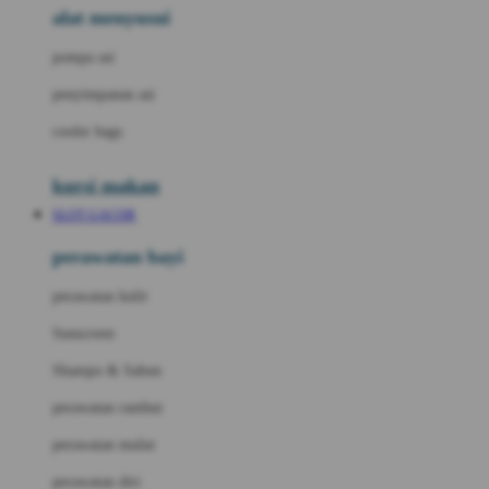
alat menyusui
pompa asi
penyimpanan asi
cooler bags
kursi makan
SLOT GACOR
perawatan bayi
perawatan kulit
Sunscreen
Shampo & Sabun
perawatan rambut
perawatan mulut
perawatan diri