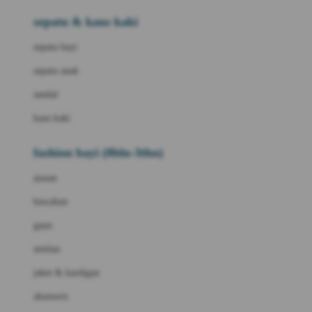
sepatu & kaus kaki
sepatu bayi
sepatu anak
sandal
kaus kaki
fashion bayi (0bln-3thn)
atasan
bawahan
gaun
setelan
jaket & kardigan
aksesoris