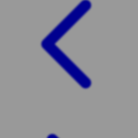
Squishmallows
Starbooks
Stick-O
Stokke
Sudocrem
Sumimo
Sunnylife
Sun-Staches
Swimava
T
Tommee Tippee
Trunki
Tutti Bambini