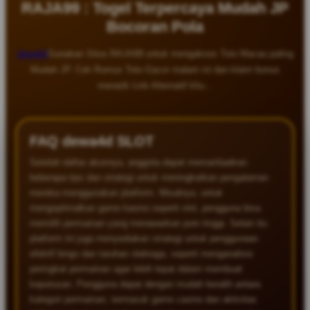
RAJA99 : Togel Terpercaya Mudah JP
Bocoran Pola
dewa4d
Gunakan Situs RAJA99 untuk mengakses Toto Macau paling
Mudah JP. Cek Rumus Toto Gacor malam ini dan klaim bonus
menarik Link Alternatif khu...
FAQ dewa4d SLOT
Setelah daftar akunnya, anggota dapat memanfaatkan
beberapa tips dan strategi untuk meningkatkan pengalaman
mereka menggunakan platform. Misalnya, untuk
mengoptimalkan game kasino seperti slot, pengguna bisa
memilih permainan yang menawarkan poin tinggi. Selain itu
platform ini juga menyediakan strategi untuk penggunaan
efektif bingo dan taruhan olahraga, seperti menganalisis
peringkat permainan agar lebih tepat dalam membuat
keputusan. Pengguna dapat dengan mudah beralih antara
kategori permainan, termasuk game casino dan aktivitas