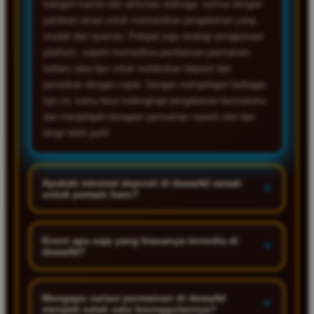
kategori kasino dan aktivitas olahraga, semua dengan
panduan aman untuk memastikan pengalaman yang
mudah dan nyaman. Pelajari juga strategi penggunaan
platform, seperti memeriksa pembaruan permainan
terbaru atau tips untuk melakukan deposit dan
penarikan dengan cepat. Dengan mempelajari berbagai
tips ini, kamu bisa melengkapi pengalaman bermainmu
dan menjelajahi beragam permainan seperti slot dan
bingo lebih jauh!
Apakah minimal deposit di dewa4d ramah
+
untuk pemain baru?
Setelah pendaftaran selesai, anggota dapat
menggunakan tips untuk menavigasi berbagai macam
Event apa saja yang biasanya tersedia di
+
dewa4d?
permainan, contohnya dengan memilih permainan yang
sesuai minat atau memiliki poin tinggi. PLATFORM ini
Setelah mengregister dan menjadi anggota, Anda dapat
menyediakan strategi untuk penggunaan efektif bingo
menggunakan tips untuk menjelajahi berbagai
Mengapa variasi permainan di dewa4d
dan taruhan olahraga, seperti menganalisis peringkat
+
menjadi salah satu keunggulannya?
permainan kasino seperti slot, bingo, dan table games.