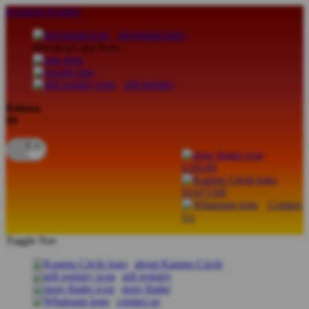
lewati ke Konten
download apps
download app from:
gift registry
Bahasa
ID
LOGIN
DAFTAR
Contact
Us
Toggle Nav
about Kanmo Circle
gift registry
store finder
contact us