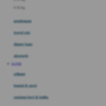
Felt So Sweet
0-36 Kg
Fisher Price
Flipper
gendongan
Friends Of Sally
travel cots
G
diaper bags
Gb
Geko
aksesoris
Graco
SLOT88
Gund
selimut
H
bantal & sprei
Habbie
Haenim
ranjang bayi & balita
Happy Horse