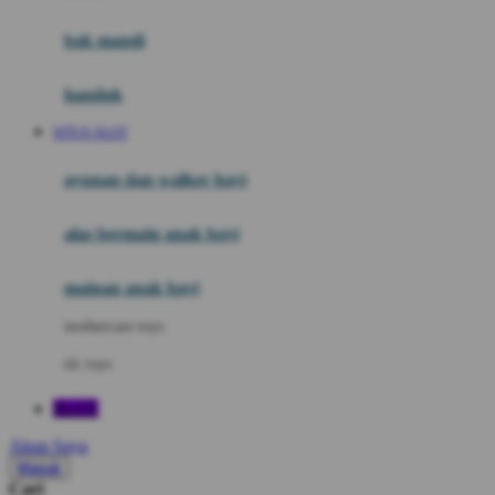
Mini Monkey
Moby
bak mandi
Momami
handuk
Mothercare
SITUS SLOT
Mustela
ayunan dan walker bayi
My Buddy Tag
My K
alas bermain anak bayi
N
mainan anak bayi
Naif
mothercare toys
Nike
elc toys
Nordic Natural
SLOT
Nuby
Akun Saya
Nuna
Masuk
Cari