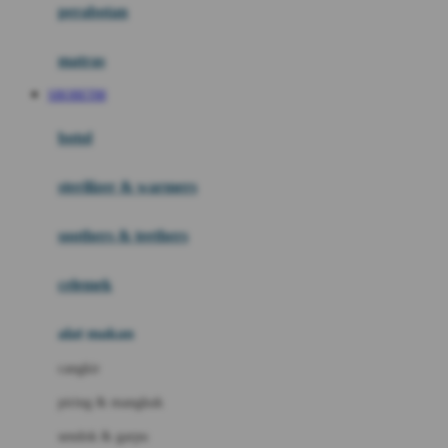
perabotan
Happy Tummy
Hauck
matras
Havaianas
SBOBET88
Hegen
botol
Hot Wheels
sterilizer & warmers
Hybrid
soothers & teethers
I
Inlacta DHA
celemek
Interlac
alat makan
Ivenet
cangkir
J
piring & mangkuk
Jack N Jill
sendok & garpu