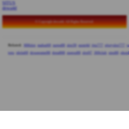
dewa4d
TOGEL
SITUS
dewa4d
© Copyright dewa4d. All Rights Reserved.
Related:
888slot
mabar69
surga88
slot39
surat4d
jitu777
gloryslot777
t
toto
idola69
dewagame88
dota888
siagus88
slot97
369club
sins88
okep