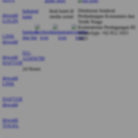
dewa4d
butuh
unduh aplikasi
we accept
bantuan?
dewa4d
hubungi
kami
dewa4d
SLOT
Direktorat Jenderal
hubungi
ikuti kami di
dewa4d
Perlindungan Konsumen dan
kami
media sosial
LOGIN
Tertib Niaga
Kementerian Perdagangan RI
bantuan
WhatsApp: +62 812 1021
LINK
dan faq
3625
dewa4d
021-
dewa4d
123456789
DAFTAR
24 Hours
dewa4d
LINK
DAFTAR
dewa4d