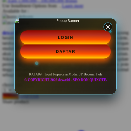
Earn
1.000.000
-
100.000.000
Bonus
Use Installment Options from
.
Laarn more
Q
Available for :
home delivery
QV Baby
store pickup
dewa4d
Setelah register sebagai anggota, kamu bisa langsung
R
LOGIN
beralih antar kategori permainan mulai dari slot, bingo, roulette,
taruhan olahraga, kasino live, hingga permainan meja dengan
Real Shades
mudah. Platform ini menyediakan tips navigasi dan manajemen
DAFTAR
akun yang simpel agar pengalaman bermainmu semakin nyaman.
Red Castle
Nikmati juga fitur deposit dan penarikan cepat serta update
permainan terbaru setiap minggunya. Jangan lupa kumpulkan poin
Ribbon Madness
tinggi dari setiap aktivitas untuk mendapatkan keuntungan maksimal
sebagai pemain baru.
RAJA99 : Togel Terpercaya Mudah JP Bocoran Pola
S
© COPYRIGHT 2026 dewa4d - SEO DON QUIXOTE.
choose qty
Sebamed
DAFTAR
LOGIN
Silver Cross
Share product:
Simply Idea
Skip Hop
Spectra