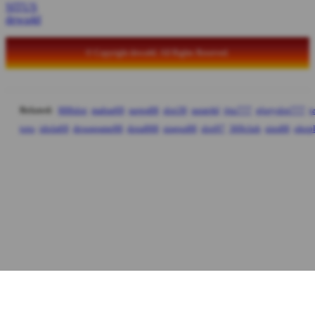
dewa4d
TOGEL
SITUS
dewa4d
© Copyright dewa4d. All Rights Reserved.
Related:
888slot
mabar69
surga88
slot39
surat4d
jitu777
gloryslot777
t
toto
idola69
dewagame88
dota888
siagus88
slot97
369club
sins88
okep