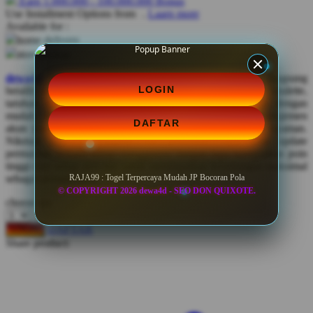
Earn
1.000.000
-
100.000.000
Bonus
Use Installment Options from
.
Laarn more
Q
Available for :
home delivery
QV Baby
store pickup
dewa4d
Setelah register sebagai anggota, kamu bisa langsung
R
LOGIN
beralih antar kategori permainan mulai dari slot, bingo, roulette,
taruhan olahraga, kasino live, hingga permainan meja dengan
Real Shades
mudah. Platform ini menyediakan tips navigasi dan manajemen
DAFTAR
akun yang simpel agar pengalaman bermainmu semakin nyaman.
Red Castle
Nikmati juga fitur deposit dan penarikan cepat serta update
permainan terbaru setiap minggunya. Jangan lupa kumpulkan poin
Ribbon Madness
tinggi dari setiap aktivitas untuk mendapatkan keuntungan maksimal
sebagai pemain baru.
RAJA99 : Togel Terpercaya Mudah JP Bocoran Pola
S
© COPYRIGHT 2026 dewa4d - SEO DON QUIXOTE.
choose qty
Sebamed
DAFTAR
LOGIN
Silver Cross
Share product:
Simply Idea
Skip Hop
Spectra