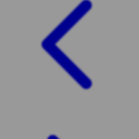
Squishmallows
Starbooks
Stick-O
Stokke
Sudocrem
Sumimo
Sunnylife
Sun-Staches
Swimava
T
Tommee Tippee
Trunki
Tutti Bambini