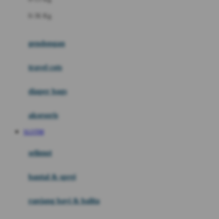
Felt So Sweet
0-36 Kg
Fisher Price
Flipper
gendongan
Friends Of Sally
travel cots
G
diaper bags
Gb
Geko
aksesoris
Graco
SLOT88
Gund
selimut
H
bantal & sprei
Habbie
Haenim
ranjang bayi & balita
Happy Horse