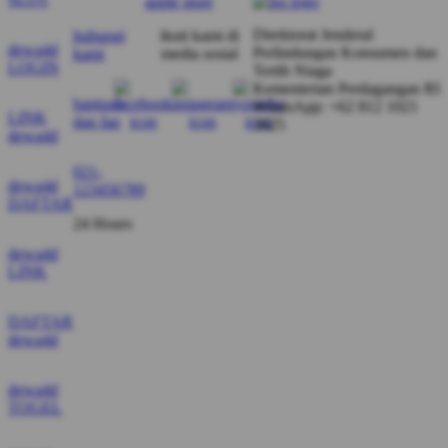
dewa4d
butuh
unduh aplikasi
we accept
bantuan?
dewa4d
hubungi
kami
dewa4d
SLOT
Direktorat Jenderal
hubungi
ikuti kami di
dewa4d
Perlindungan Konsumen dan
kami
media sosial
LOGIN
Tertib Niaga
Kementerian Perdagangan RI
bantuan
WhatsApp: +62 812 1021
LINK
dan faq
3625
dewa4d
021-
dewa4d
123456789
DAFTAR
24 Hours
dewa4d
LINK
DAFTAR
dewa4d