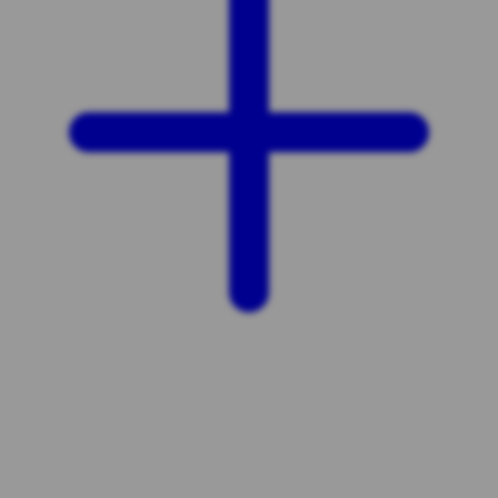
X
Xootz
Y
Yamatoya
Z
Zaxy
Zoggs
0-9
4Moms
59S