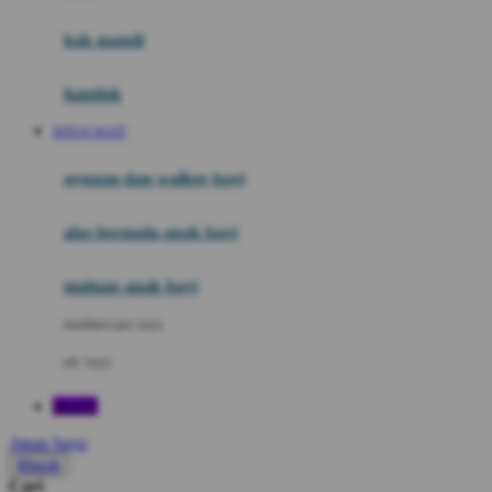
Mini Monkey
Moby
bak mandi
Momami
handuk
Mothercare
SITUS SLOT
Mustela
ayunan dan walker bayi
My Buddy Tag
My K
alas bermain anak bayi
N
mainan anak bayi
Naif
mothercare toys
Nike
elc toys
Nordic Natural
SLOT
Nuby
Akun Saya
Nuna
Masuk
Cari