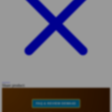
Share product:
FAQ & REVIEW DEWA4D