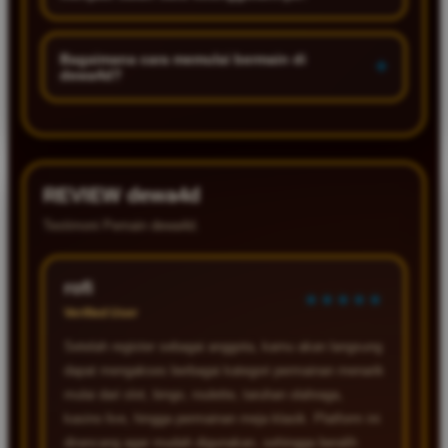
pertandingan untuk membuat keputusan yang lebih hati-
Misalnya, Anda bisa memilih permainan dengan poin
hati. Pengguna dapat dengan mudah mengakses
Setelah mendaftar sebagai anggota, kamu dapat
tinggi atau mempelajari strategi efektif untuk
sepuluh tips untuk mengelola akun, misalnya beralih
menggunakan berbagai tips untuk menavigasi dunia
Bagaimana cara memulai bermain di
meningkatkan peluang kemenangan. Platform ini juga
+
cepat antara kategori permainan kasino dan aktivitas
dewa4d?
perjudian digital ini. Untuk contohnya, pilihlah slot atau
menyediakan informasi tentang olahraga terkini,
olahraga. Selain itu, platform ini menawarkan tips
permainan meja yang menawarkan poin tinggi untuk
memungkinkan Anda untuk memaksimalkan
Setelah daftar , anggot dapat menggunakan tips untuk
tentang cara deposit dan penarikan yang lebih cepat
meningkatkan peluangmu. Selain itu, platform ini
pengalaman bermain taruhan olahraga. Anda dapat
menavigasi permainan kasino dan olahraga secara
atau memeriksa pembaruan game terbaru. Dengan
menyediakan strategi untuk penggunaan efektif bingo
mengelola akun Anda dengan mudah - beralih cepat
efektif. Misalnya, pengguna dapat mempelajari strategi
panduan ini, Anda dapat memaksimalkan pengalaman
dan kategori taruhan olahraga, seperti menganalisis
antara kategori permainan kasino dan olahraga,
untuk memilih permainan bingo atau taruhan olahraga
bermain seperti slot dan bingo dengan cara yang aman
peringkat para pemain untuk membuat keputusan yang
REVIEW dewa4d
memeriksa riwayat aktivitas, dan memantau poin yang
yang memberikan poin tertinggi. Platform ini juga
dan menyenangkan.
lebih hati-hati. Kamu dapat dengan mudah mengakses
telah Anda kumpulkan. Selain itu, platform ini juga
Testimoni Pemain dewa4d.
menyediakan panduan tentang cara mengaplikasikan
sepuluh tips untuk mengelola akun, misalnya beralih
memberi tahu Anda cara deposit dan withdrawal dengan
tips manajemen akun, seperti beralih cepat antara jenis
cepat antara permainan kasino dan aktivitas terkait
cepat dan aman. Dengan tips dan strategi yang
permainan, memproses deposit, penarikan, serta
olahraga, semua dengan panduan penggunaan yang
dina
tersedia, Anda dapat menavigasi platform dengan
melacak pembaruan terbaru pada permainan favorit
★★★★★
aman dan terpercaya.
Verified User
mudah dan membuat pengalaman bermain semakin
mereka. Bagi pengguna baru, platform ini menawarkan
menyenangkan.
sepuluh tips untuk memahami cara mendapatkan
Setelah mendaftar, kamu bisa menggunakan berbagai
pengalaman paling optimal, mencakup strategi dasar
tips untuk menavigasi berbagai macam permainan
dalam menikmati berbagai macam permainan mulai dari
yang tersedia, misalnya memilih jenis game yang
slot hingga sports betting, sambil memastikan
sesuai dengan preferensimu atau mempelajari strategi
keamanan dan kenyamanan selama menggunakan
populer di dunia kasino. Platform ini juga menyediakan