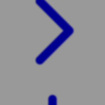
Twistshake
TY Toys
U
V
Veja
Vitaflow
Vtech
W
Waterland
Wellness