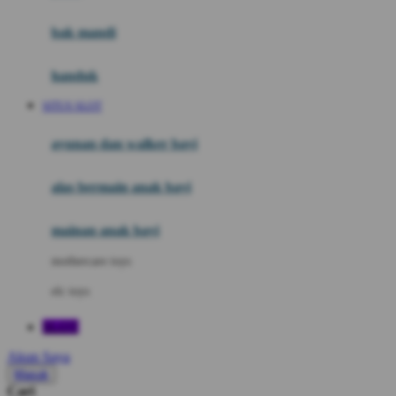
Mini Monkey
Moby
bak mandi
Momami
handuk
Mothercare
SITUS SLOT
Mustela
ayunan dan walker bayi
My Buddy Tag
My K
alas bermain anak bayi
N
mainan anak bayi
Naif
mothercare toys
Nike
elc toys
Nordic Natural
SLOT
Nuby
Akun Saya
Nuna
Masuk
Cari