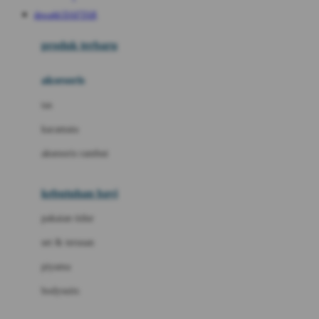
Awan
dewa4d DAFTAR
Azetabio
produk terbaru
B
aksesoris
Baabaasheepz
tas
Babiators
kacamata
Baby Dove
aksesoris rambut
Baby Jogger
Baby Rovega
kebutuhan bayi
Babybee
pakaian tidur
Banana Boat
set & terusan
Banz
piyama
Barbie
bodysuits
Beaba