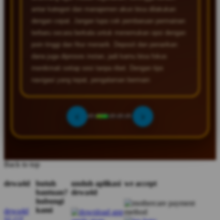
platform.
tips untuk penggunaan efektif dalam berbagai kategori,
seperti bingo dan olahraga. Misalnya, pengguna bisa
menganalisis peringkat pertandingan olahraga untuk
membuat keputusan yang lebih tepat saat bertaruh
atau mempelajari strategi khusus untuk memenangkan
permainan bingo. Selain itu, kamu dapat menemukan
tips praktis mengenai cara mengelola akun dengan
mudah, seperti beralih cepat antara bermain game
kasino dan mengikuti pertandingan olahraga, serta
panduan tentang cara melakukan deposit dan
penarikan secara aman.
‹
›
Back to top