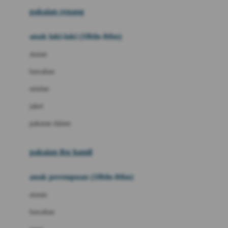
Buggygear
pakaian renang
Bumkins
anak laki-laki (18bln-8thn)
C
atasan
Cetaphil
bawahan
Chicco
setelan
Childlife
jaket
Clevamama
pakaian dalam
Cocolatte
Cottonseeds
pakaian ibu hamil
Cozy N Safe
anak perempuan (18bln-8thn)
Crane
atasan
Cybex
bawahan
D