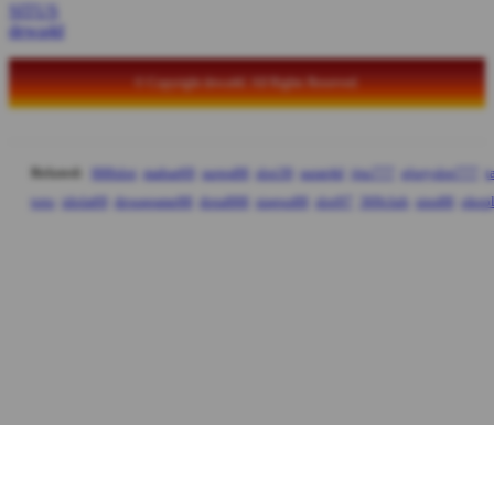
dewa4d
TOGEL
SITUS
dewa4d
© Copyright dewa4d. All Rights Reserved.
Related:
888slot
mabar69
surga88
slot39
surat4d
jitu777
gloryslot777
t
toto
idola69
dewagame88
dota888
siagus88
slot97
369club
sins88
okep