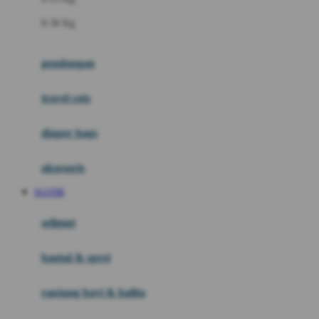
Felt So Sweet
0-36 Kg
Fisher Price
Flipper
gendongan
Friends Of Sally
travel cots
G
diaper bags
Gb
Geko
aksesoris
Graco
SLOT88
Gund
selimut
H
bantal & sprei
Habbie
Haenim
ranjang bayi & balita
Happy Horse