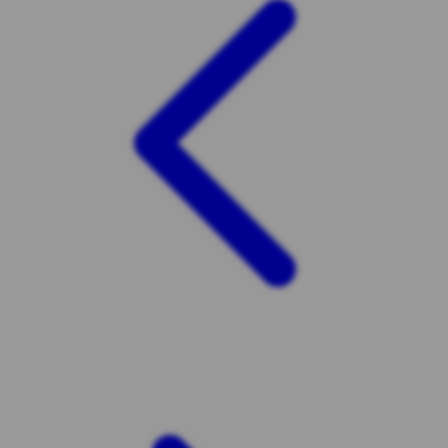
Squishmallows
Starbooks
Stick-O
Stokke
Sudocrem
Sumimo
Sunnylife
Sun-Staches
Swimava
T
Tommee Tippee
Trunki
Tutti Bambini