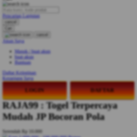
O
Pencarian Lanjutan
Oh Ma Grain
cancel
Okiedog
Cari
cancel
P
Akun Saya
Masuk / buat akun
Peachy
buat akun
Phil & Ted's
Bantuan
Philips Avent
Daftar Keinginan
Keranjang Saya
Pigeon
LOGIN
DAFTAR
Playgro
RAJA99 : Togel Terpercaya
Poled Global
Mudah JP Bocoran Pola
Ponycycle
Puma
Serendah
Rp 10.000
Pureats