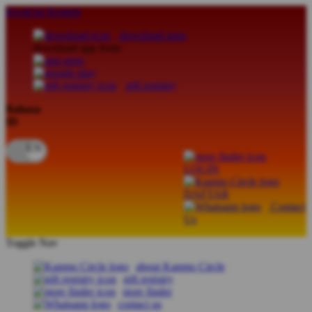
lewati ke Konten
download apps
download app from:
gift registry
Bahasa
ID
LOGIN
DAFTAR
Contact
Us
Toggle Nav
about Kanmo Circle
gift registry
store finder
contact us