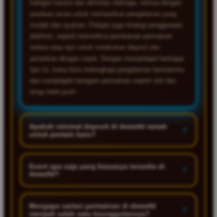
kategori kasino dan aktivitas olahraga, semua dengan
panduan aman untuk memastikan pengalaman yang
mudah dan nyaman. Pelajari juga strategi penggunaan
platform, seperti memeriksa pembaruan permainan
terbaru atau tips untuk melakukan deposit dan
penarikan dengan cepat. Dengan mempelajari berbagai
tips ini, kamu bisa melengkapi pengalaman bermainmu
dan menjelajahi beragam permainan seperti slot dan
bingo lebih jauh!
Apakah minimal deposit di dewa4d ramah
+
untuk pemain baru?
Setelah pendaftaran selesai, anggota dapat
menggunakan tips untuk menavigasi berbagai macam
Event apa saja yang biasanya tersedia di
+
dewa4d?
permainan, contohnya dengan memilih permainan yang
sesuai minat atau memiliki poin tinggi. PLATFORM ini
Setelah mengregister dan menjadi anggota, Anda dapat
menyediakan strategi untuk penggunaan efektif bingo
menggunakan tips untuk menjelajahi berbagai
Mengapa variasi permainan di dewa4d
dan taruhan olahraga, seperti menganalisis peringkat
+
menjadi salah satu keunggulannya?
permainan kasino seperti slot, bingo, dan table games.