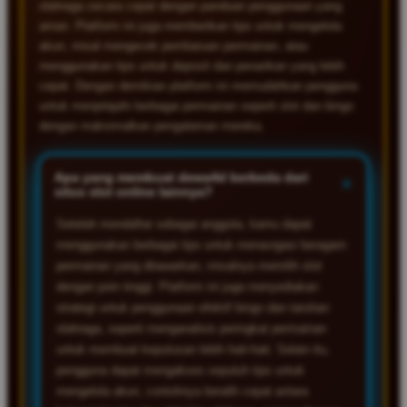
olahraga secara cepat dengan panduan penggunaan yang
aman. Platform ini juga memberikan tips untuk mengelola
akun, misal mengecek pembaruan permainan, atau
menggunakan tips untuk deposit dan penarikan yang lebih
cepat. Dengan demikian platform ini memudahkan pengguna
untuk menjelajahi berbagai permainan seperti slot dan bingo
dengan maksimalkan pengalaman mereka.
Apa yang membuat dewa4d berbeda dari
+
situs slot online lainnya?
Setelah mendaftar sebagai anggota, kamu dapat
menggunakan berbagai tips untuk menavigasi beragam
permainan yang ditawarkan, misalnya memilih slot
dengan poin tinggi. Platform ini juga menyediakan
strategi untuk penggunaan efektif bingo dan taruhan
olahraga, seperti menganalisis peringkat permainan
untuk membuat keputusan lebih hati-hati. Selain itu,
pengguna dapat mengakses sepuluh tips untuk
mengelola akun, contohnya beralih cepat antara