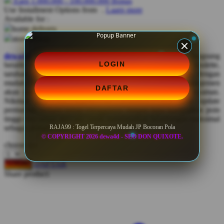
Earn
1.000.000
-
100.000.000
Bonus
Use Installment Options from
.
Laarn more
Q
Available for :
home delivery
QV Baby
store pickup
dewa4d
Setelah register sebagai anggota, kamu bisa langsung
R
LOGIN
beralih antar kategori permainan mulai dari slot, bingo, roulette,
taruhan olahraga, kasino live, hingga permainan meja dengan
Real Shades
mudah. Platform ini menyediakan tips navigasi dan manajemen
DAFTAR
akun yang simpel agar pengalaman bermainmu semakin nyaman.
Red Castle
Nikmati juga fitur deposit dan penarikan cepat serta update
permainan terbaru setiap minggunya. Jangan lupa kumpulkan poin
Ribbon Madness
tinggi dari setiap aktivitas untuk mendapatkan keuntungan maksimal
sebagai pemain baru.
RAJA99 : Togel Terpercaya Mudah JP Bocoran Pola
S
© COPYRIGHT 2026 dewa4d - SEO DON QUIXOTE.
choose qty
Sebamed
DAFTAR
LOGIN
Silver Cross
Share product:
Simply Idea
Skip Hop
Spectra