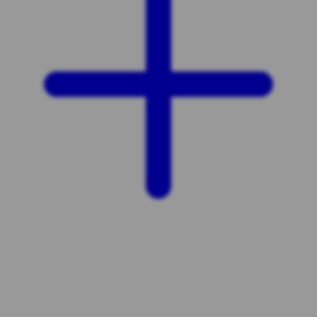
X
Xootz
Y
Yamatoya
Z
Zaxy
Zoggs
0-9
4Moms
59S