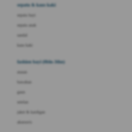
Beauty Barn
sepatu & kaus kaki
Bio Oil
sepatu bayi
Biolane
sepatu anak
Bite Fighters
sandal
Bizzi Growin
kaus kaki
Blackmores
fashion bayi (0bln-3thn)
Blooming Marvellous
atasan
Bonnels
bawahan
Bravado
gaun
Bruder
setelan
Brush Baby
jaket & kardigan
Buds Organics
aksesoris
Bugaboo