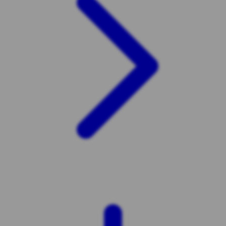
Twistshake
TY Toys
U
V
Veja
Vitaflow
Vtech
W
Waterland
Wellness