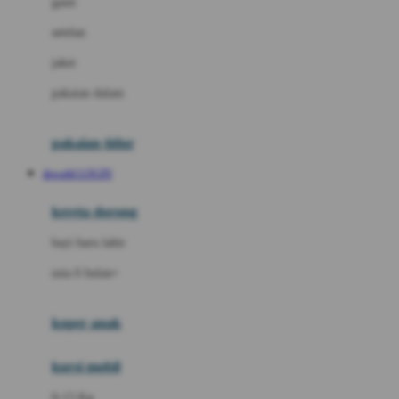
gaun
Dae Organics
setelan
Docare
jaket
Doona
pakaian dalam
Down To Earth
Drew
pakaian tidur
Dr. Brown's
dewa4d LOGIN
E
kereta dorong
ELC
bayi baru lahir
Ergobaby
usia 6 bulan+
Expert Care
koper anak
Ezyroller
kursi mobil
F
0-13 Kg