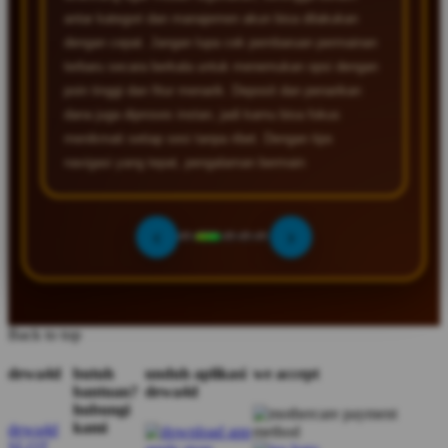
platform.
tips untuk penggunaan efektif dalam berbagai kategori,
seperti bingo dan olahraga. Misalnya, pengguna bisa
menganalisis peringkat pertandingan olahraga untuk
membuat keputusan yang lebih tepat saat bertaruh
atau mempelajari strategi khusus untuk memenangkan
permainan bingo. Selain itu, kamu dapat menemukan
tips praktis mengenai cara mengelola akun dengan
mudah, seperti beralih cepat antara bermain game
kasino dan mengikuti pertandingan olahraga, serta
panduan tentang cara melakukan deposit dan
penarikan secara aman.
‹
›
Back to top