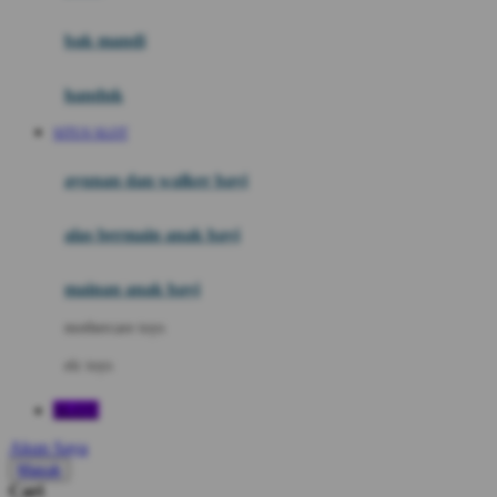
Mini Monkey
Moby
bak mandi
Momami
handuk
Mothercare
SITUS SLOT
Mustela
ayunan dan walker bayi
My Buddy Tag
My K
alas bermain anak bayi
N
mainan anak bayi
Naif
mothercare toys
Nike
elc toys
Nordic Natural
SLOT
Nuby
Akun Saya
Nuna
Masuk
Cari