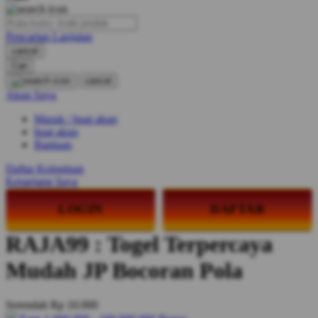
O
Pencarian Lanjutan
Oh Ma Grain
cancel
Okiedog
Cari
cancel
P
Akun Saya
Masuk / buat akun
Peachy
buat akun
Phil & Ted's
Bantuan
Philips Avent
Daftar Keinginan
Keranjang Saya
Pigeon
LOGIN
DAFTAR
Playgro
RAJA99 : Togel Terpercaya
Poled Global
Mudah JP Bocoran Pola
Ponycycle
Puma
Serendah
Rp 10.000
Pureats