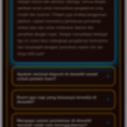
kategori kasino dan aktivitas olahraga, semua dengan
panduan aman untuk memastikan pengalaman yang
mudah dan nyaman. Pelajari juga strategi penggunaan
platform, seperti memeriksa pembaruan permainan
terbaru atau tips untuk melakukan deposit dan
penarikan dengan cepat. Dengan mempelajari berbagai
tips ini, kamu bisa melengkapi pengalaman bermainmu
dan menjelajahi beragam permainan seperti slot dan
bingo lebih jauh!
Apakah minimal deposit di dewa4d ramah
+
untuk pemain baru?
Setelah pendaftaran selesai, anggota dapat
menggunakan tips untuk menavigasi berbagai macam
Event apa saja yang biasanya tersedia di
+
dewa4d?
permainan, contohnya dengan memilih permainan yang
sesuai minat atau memiliki poin tinggi. PLATFORM ini
Setelah mengregister dan menjadi anggota, Anda dapat
menyediakan strategi untuk penggunaan efektif bingo
menggunakan tips untuk menjelajahi berbagai
Mengapa variasi permainan di dewa4d
dan taruhan olahraga, seperti menganalisis peringkat
+
menjadi salah satu keunggulannya?
permainan kasino seperti slot, bingo, dan table games.