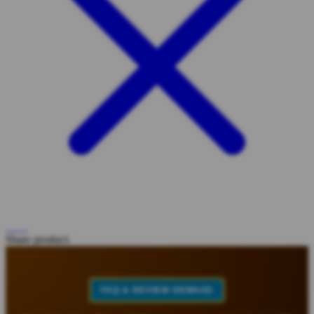
Share product:
FAQ & REVIEW DEWA4D