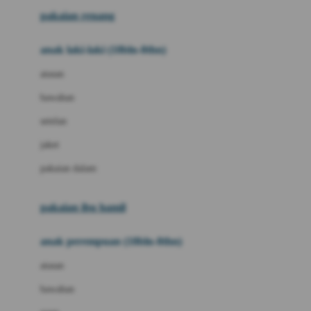
Buggygear
pakaian renang
Bumkins
anak laki-laki (18bln-8thn)
C
atasan
Cetaphil
bawahan
Chicco
setelan
Childlife
jaket
Clevamama
pakaian dalam
Cocolatte
Cottonseeds
pakaian ibu hamil
Cozy N Safe
anak perempuan (18bln-8thn)
Crane
atasan
Cybex
bawahan
D