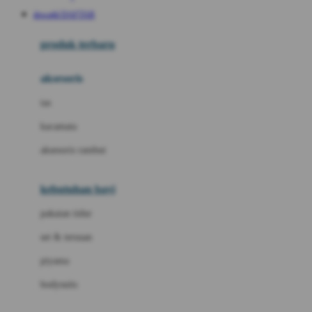
Awan
dewa4d DAFTAR
Azetabio
produk terbaru
B
aksesoris
Baabaasheepz
tas
Babiators
kacamata
Baby Dove
aksesoris rambut
Baby Jogger
Baby Rovega
kebutuhan bayi
Babybee
pakaian tidur
Banana Boat
set & terusan
Banz
piyama
Barbie
bodysuits
Beaba