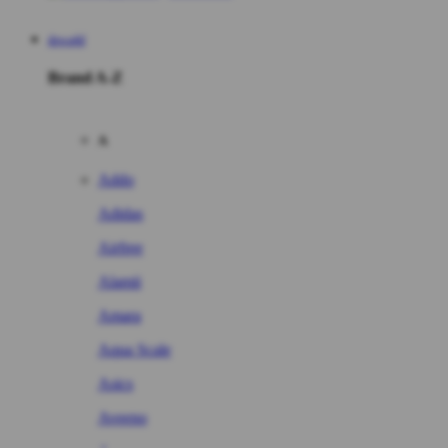
dewa4d
Brand A-Z
A
Addo
Adidas
Airfree
Alamii
Amara
Aqua Scale
Asics
Aveeno