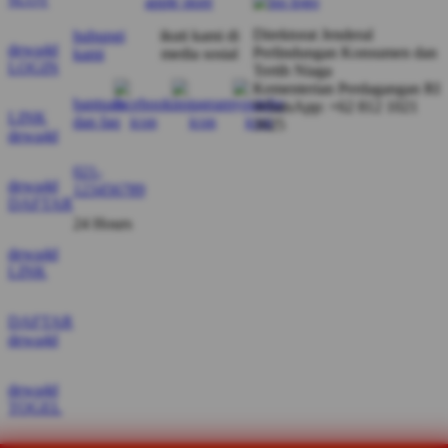
dewa4d
butuh
unduh aplikasi
we accept
bantuan?
dewa4d
hubungi
kami
dewa4d
SLOT
Direktorat Jenderal
hubungi
ikuti kami di
dewa4d
Perlindungan Konsumen dan
kami
media sosial
LOGIN
Tertib Niaga
Kementerian Perdagangan RI
bantuan
WhatsApp: +62 812 1021
LINK
dan faq
3625
dewa4d
021-
dewa4d
123456789
DAFTAR
24 Hours
dewa4d
LINK
DAFTAR
dewa4d