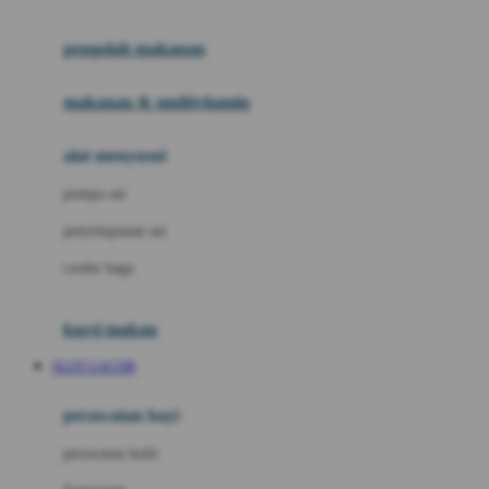
Joie
pengolah makanan
Joolz
Jujube
makanan & multivitamin
K
alat menyusui
Kiddycuts
pompa asi
Kumon
penyimpanan asi
L
cooler bags
Leapfrog
kursi makan
Leclerc
SLOT GACOR
Lee Vierra
Lillebaby
perawatan bayi
Little Bird Told Me
perawatan kulit
Little Miss Janis