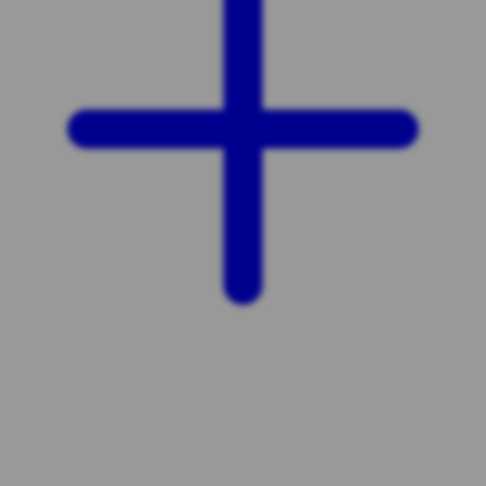
X
Xootz
Y
Yamatoya
Z
Zaxy
Zoggs
0-9
4Moms
59S