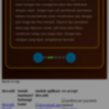
platform.
‹
›
Back to top