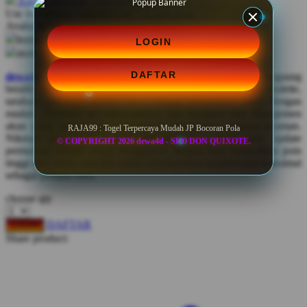
Earn
1.000.000
-
100.000.000
Bonus
Use Installment Options from
.
Laarn more
Q
Available for :
home delivery
LOGIN
QV Baby
store pickup
DAFTAR
dewa4d
Setelah register sebagai anggota, kamu bisa langsung
R
beralih antar kategori permainan mulai dari slot, bingo, roulette,
taruhan olahraga, kasino live, hingga permainan meja dengan
Real Shades
mudah. Platform ini menyediakan tips navigasi dan manajemen
akun yang simpel agar pengalaman bermainmu semakin nyaman.
Red Castle
RAJA99 : Togel Terpercaya Mudah JP Bocoran Pola
Nikmati juga fitur deposit dan penarikan cepat serta update
© COPYRIGHT 2026 dewa4d - SEO DON QUIXOTE.
permainan terbaru setiap minggunya. Jangan lupa kumpulkan poin
Ribbon Madness
tinggi dari setiap aktivitas untuk mendapatkan keuntungan maksimal
sebagai pemain baru.
S
choose qty
Sebamed
DAFTAR
LOGIN
Silver Cross
Share product:
Simply Idea
Skip Hop
Spectra