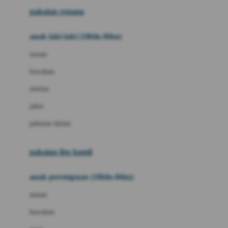
Buggygear
pakaian renang
Bumkins
anak laki-laki (18bln-8thn)
C
atasan
Cetaphil
bawahan
Chicco
setelan
Childlife
jaket
Clevamama
pakaian dalam
Cocolatte
Cottonseeds
pakaian ibu hamil
Cozy N Safe
anak perempuan (18bln-8thn)
Crane
atasan
Cybex
bawahan
D