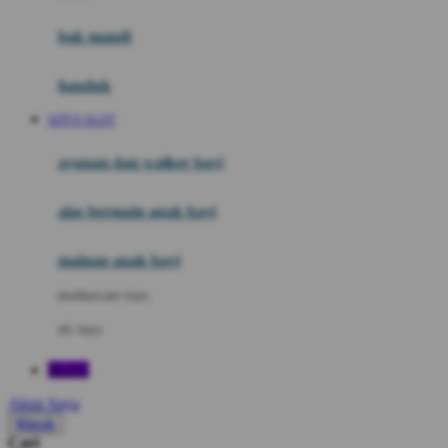
Mini Monkey
Moby
bak mandi
Momami
handuk
Mothercare
SITUS SLOT
Mustela
ayunan dan walker bayi
My Buddy Tag
My K
alas bermain anak bayi
N
mainan anak bayi
Naif
mothercare toys
Nike
elc toys
Nordic Natural
SLOT
Nuby
Akun Saya
Nuna
Masuk
Cari