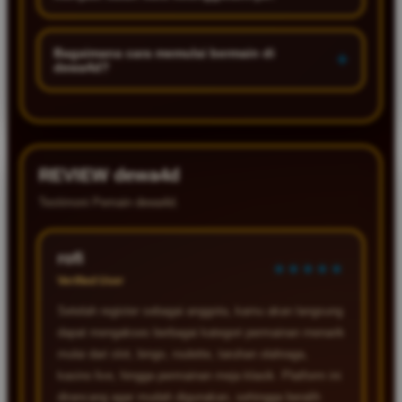
pertandingan untuk membuat keputusan yang lebih hati-
Misalnya, Anda bisa memilih permainan dengan poin
hati. Pengguna dapat dengan mudah mengakses
Setelah mendaftar sebagai anggota, kamu dapat
tinggi atau mempelajari strategi efektif untuk
sepuluh tips untuk mengelola akun, misalnya beralih
menggunakan berbagai tips untuk menavigasi dunia
Bagaimana cara memulai bermain di
meningkatkan peluang kemenangan. Platform ini juga
+
cepat antara kategori permainan kasino dan aktivitas
dewa4d?
perjudian digital ini. Untuk contohnya, pilihlah slot atau
menyediakan informasi tentang olahraga terkini,
olahraga. Selain itu, platform ini menawarkan tips
permainan meja yang menawarkan poin tinggi untuk
memungkinkan Anda untuk memaksimalkan
Setelah daftar , anggot dapat menggunakan tips untuk
tentang cara deposit dan penarikan yang lebih cepat
meningkatkan peluangmu. Selain itu, platform ini
pengalaman bermain taruhan olahraga. Anda dapat
menavigasi permainan kasino dan olahraga secara
atau memeriksa pembaruan game terbaru. Dengan
menyediakan strategi untuk penggunaan efektif bingo
mengelola akun Anda dengan mudah - beralih cepat
efektif. Misalnya, pengguna dapat mempelajari strategi
panduan ini, Anda dapat memaksimalkan pengalaman
dan kategori taruhan olahraga, seperti menganalisis
antara kategori permainan kasino dan olahraga,
untuk memilih permainan bingo atau taruhan olahraga
bermain seperti slot dan bingo dengan cara yang aman
peringkat para pemain untuk membuat keputusan yang
REVIEW dewa4d
memeriksa riwayat aktivitas, dan memantau poin yang
yang memberikan poin tertinggi. Platform ini juga
dan menyenangkan.
lebih hati-hati. Kamu dapat dengan mudah mengakses
telah Anda kumpulkan. Selain itu, platform ini juga
Testimoni Pemain dewa4d.
menyediakan panduan tentang cara mengaplikasikan
sepuluh tips untuk mengelola akun, misalnya beralih
memberi tahu Anda cara deposit dan withdrawal dengan
tips manajemen akun, seperti beralih cepat antara jenis
cepat antara permainan kasino dan aktivitas terkait
cepat dan aman. Dengan tips dan strategi yang
permainan, memproses deposit, penarikan, serta
olahraga, semua dengan panduan penggunaan yang
tersedia, Anda dapat menavigasi platform dengan
dina
melacak pembaruan terbaru pada permainan favorit
aman dan terpercaya.
mudah dan membuat pengalaman bermain semakin
mereka. Bagi pengguna baru, platform ini menawarkan
Verified User
menyenangkan.
sepuluh tips untuk memahami cara mendapatkan
pengalaman paling optimal, mencakup strategi dasar
dalam menikmati berbagai macam permainan mulai dari
slot hingga sports betting, sambil memastikan
keamanan dan kenyamanan selama menggunakan