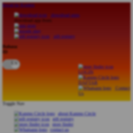
lewati ke Konten
download apps
download app from:
gift registry
Bahasa
ID
LOGIN
DAFTAR
Contact
Us
Toggle Nav
about Kanmo Circle
gift registry
store finder
contact us