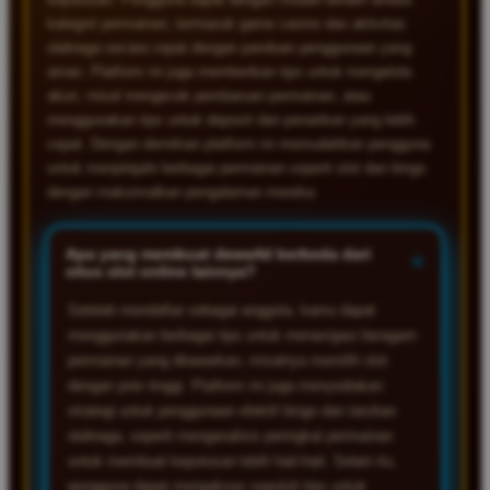
kategori permainan, termasuk game casino dan aktivitas
olahraga secara cepat dengan panduan penggunaan yang
aman. Platform ini juga memberikan tips untuk mengelola
akun, misal mengecek pembaruan permainan, atau
menggunakan tips untuk deposit dan penarikan yang lebih
cepat. Dengan demikian platform ini memudahkan pengguna
untuk menjelajahi berbagai permainan seperti slot dan bingo
dengan maksimalkan pengalaman mereka.
Apa yang membuat dewa4d berbeda dari
+
situs slot online lainnya?
Setelah mendaftar sebagai anggota, kamu dapat
menggunakan berbagai tips untuk menavigasi beragam
permainan yang ditawarkan, misalnya memilih slot
dengan poin tinggi. Platform ini juga menyediakan
strategi untuk penggunaan efektif bingo dan taruhan
olahraga, seperti menganalisis peringkat permainan
untuk membuat keputusan lebih hati-hati. Selain itu,
pengguna dapat mengakses sepuluh tips untuk