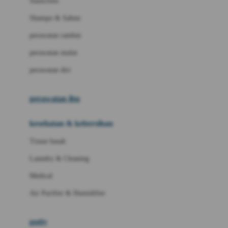
Sunscreen
London Taxi
Shampo & Sabun
Love To Dream
perawatan rambut
perawatan mulut
M
perawatan diri
Magformers
Mama's Choice
perawatan ibu
Mamas&Papas
kesehatan & kebersihan
Mamaway
Tissue basah
Maxi Cosi
Laundry & Cleaning
Megabloks
Medical
Micro
Air Purifier & Humidifier
MiDeer
Mimi & Lula
potty