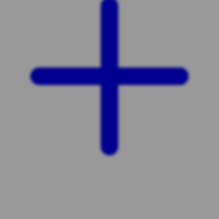
X
Xootz
Y
Yamatoya
Z
Zaxy
Zoggs
0-9
4Moms
59S