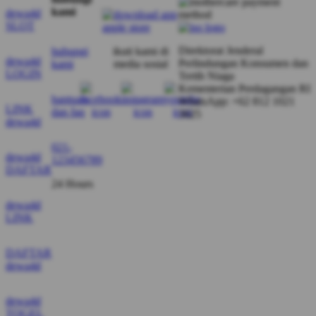
Back to top
dewa4d
butuh
unduh aplikasi
we accept
bantuan?
dewa4d
hubungi
kami
dewa4d
SLOT
Direktorat Jenderal
hubungi
ikuti kami di
dewa4d
Perlindungan Konsumen dan
kami
media sosial
LOGIN
Tertib Niaga
Kementerian Perdagangan RI
bantuan
WhatsApp: +62 812 1021
LINK
dan faq
3625
dewa4d
021-
dewa4d
123456789
DAFTAR
24 Hours
dewa4d
LINK