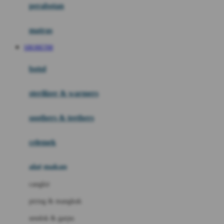
perabotan
Happy Tummy
Hauck
matras
Havaianas
SBOBET88
Hegen
botol
Hot Wheels
sterilizer & warmers
Hybrid
soothers & teethers
I
Inlacta DHA
celemek
Interlac
alat makan
Ivenet
cangkir
J
piring & mangkuk
Jack N Jill
sendok & garpu