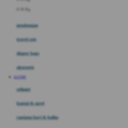
Felt So Sweet
0-36 Kg
Fisher Price
Flipper
gendongan
Friends Of Sally
travel cots
G
diaper bags
Gb
Geko
aksesoris
Graco
SLOT88
Gund
selimut
H
bantal & sprei
Habbie
Haenim
ranjang bayi & balita
Happy Horse