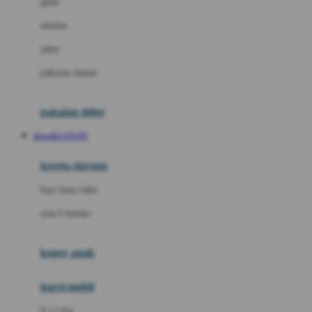
gaun
Dae Organics
setelan
Docare
jaket
Doona
pakaian dalam
Down To Earth
Drew
pakaian tidur
Dr. Brown's
dewa4d LOGIN
E
kereta dorong
ELC
bayi baru lahir
Ergobaby
usia 6 bulan+
Expert Care
koper anak
Ezyroller
kursi mobil
F
0-13 Kg