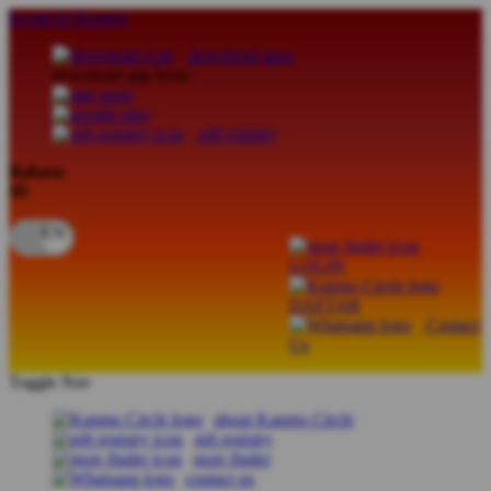
lewati ke Konten
download apps
download app from:
gift registry
Bahasa
ID
LOGIN
DAFTAR
Contact
Us
Toggle Nav
about Kanmo Circle
gift registry
store finder
contact us