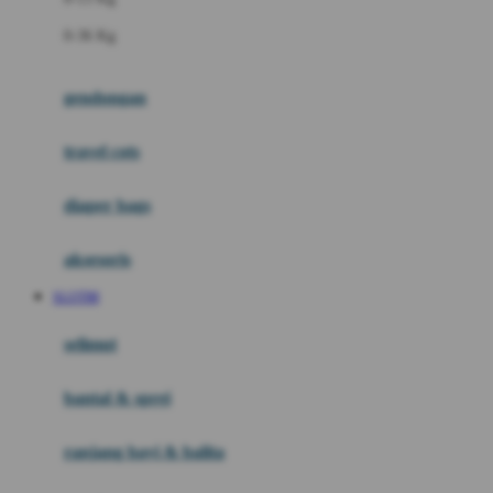
Felt So Sweet
0-36 Kg
Fisher Price
Flipper
gendongan
Friends Of Sally
travel cots
G
diaper bags
Gb
Geko
aksesoris
Graco
SLOT88
Gund
selimut
H
bantal & sprei
Habbie
Haenim
ranjang bayi & balita
Happy Horse