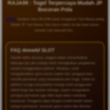
RAJA99 : Togel Terpercaya Mudah JP
Bocoran Pola
dewa4d
Gunakan Situs RAJA99 untuk mengakses Toto Macau paling
Mudah JP. Cek Rumus Toto Gacor malam ini dan klaim bonus
menarik Link Alternatif khu...
FAQ dewa4d SLOT
Setelah daftar akunnya, anggota dapat memanfaatkan
beberapa tips dan strategi untuk meningkatkan pengalaman
mereka menggunakan platform. Misalnya, untuk
mengoptimalkan game kasino seperti slot, pengguna bisa
memilih permainan yang menawarkan poin tinggi. Selain itu
platform ini juga menyediakan strategi untuk penggunaan
efektif bingo dan taruhan olahraga, seperti menganalisis
peringkat permainan agar lebih tepat dalam membuat
keputusan. Pengguna dapat dengan mudah beralih antara
kategori permainan, termasuk game casino dan aktivitas