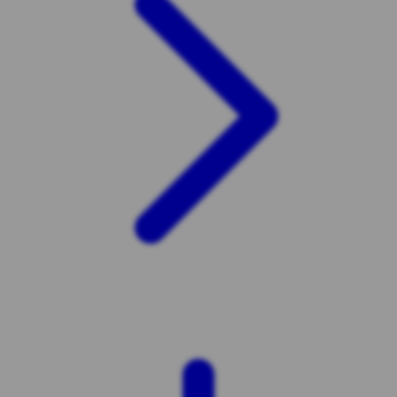
Twistshake
TY Toys
U
V
Veja
Vitaflow
Vtech
W
Waterland
Wellness