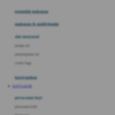
Joie
pengolah makanan
Joolz
Jujube
makanan & multivitamin
K
alat menyusui
Kiddycuts
pompa asi
Kumon
penyimpanan asi
L
cooler bags
Leapfrog
kursi makan
Leclerc
SLOT GACOR
Lee Vierra
Lillebaby
perawatan bayi
Little Bird Told Me
perawatan kulit
Little Miss Janis