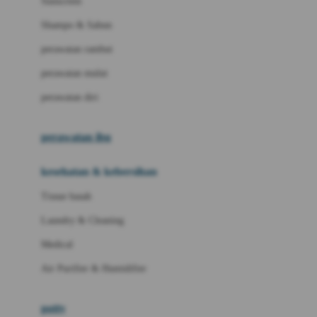
Sunscreen
London Taxi
Shampo & Sabun
Love To Dream
perawatan rambut
perawatan mulut
M
perawatan diri
Magformers
Mama's Choice
perawatan ibu
Mamas&Papas
kesehatan & kebersihan
Mamaway
Tissue basah
Maxi Cosi
Laundry & Cleaning
Megabloks
Medical
Micro
Air Purifier & Humidifier
MiDeer
Mimi & Lula
potty