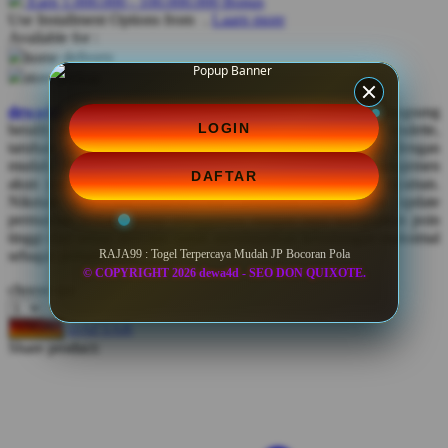
Earn
1.000.000
-
100.000.000
Bonus
Use Installment Options from
.
Laarn more
Q
Available for :
home delivery
QV Baby
store pickup
dewa4d
Setelah register sebagai anggota, kamu bisa langsung
R
LOGIN
beralih antar kategori permainan mulai dari slot, bingo, roulette,
taruhan olahraga, kasino live, hingga permainan meja dengan
Real Shades
mudah. Platform ini menyediakan tips navigasi dan manajemen
DAFTAR
akun yang simpel agar pengalaman bermainmu semakin nyaman.
Red Castle
Nikmati juga fitur deposit dan penarikan cepat serta update
permainan terbaru setiap minggunya. Jangan lupa kumpulkan poin
Ribbon Madness
tinggi dari setiap aktivitas untuk mendapatkan keuntungan maksimal
sebagai pemain baru.
RAJA99 : Togel Terpercaya Mudah JP Bocoran Pola
S
© COPYRIGHT 2026 dewa4d - SEO DON QUIXOTE.
choose qty
Sebamed
DAFTAR
LOGIN
Silver Cross
Share product:
Simply Idea
Skip Hop
Spectra