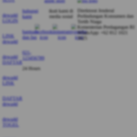
dewa4d
butuh
unduh aplikasi
we accept
bantuan?
dewa4d
hubungi
kami
dewa4d
SLOT
Direktorat Jenderal
hubungi
ikuti kami di
dewa4d
Perlindungan Konsumen dan
kami
media sosial
LOGIN
Tertib Niaga
Kementerian Perdagangan RI
bantuan
WhatsApp: +62 812 1021
LINK
dan faq
3625
dewa4d
021-
dewa4d
123456789
DAFTAR
24 Hours
dewa4d
LINK
DAFTAR
dewa4d