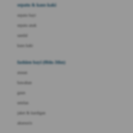
Beauty Barn
sepatu & kaus kaki
Bio Oil
sepatu bayi
Biolane
sepatu anak
Bite Fighters
sandal
Bizzi Growin
kaus kaki
Blackmores
fashion bayi (0bln-3thn)
Blooming Marvellous
atasan
Bonnels
bawahan
Bravado
gaun
Bruder
setelan
Brush Baby
jaket & kardigan
Buds Organics
aksesoris
Bugaboo