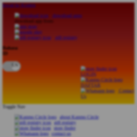
lewati ke Konten
download apps
download app from:
gift registry
Bahasa
ID
LOGIN
DAFTAR
Contact
Us
Toggle Nav
about Kanmo Circle
gift registry
store finder
contact us