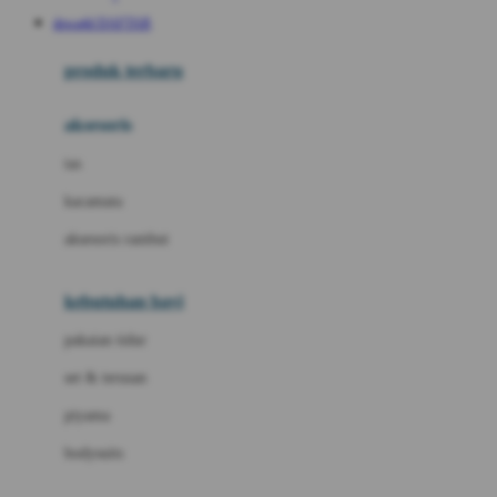
Awan
dewa4d DAFTAR
Azetabio
produk terbaru
B
aksesoris
Baabaasheepz
tas
Babiators
kacamata
Baby Dove
aksesoris rambut
Baby Jogger
Baby Rovega
kebutuhan bayi
Babybee
pakaian tidur
Banana Boat
set & terusan
Banz
piyama
Barbie
bodysuits
Beaba