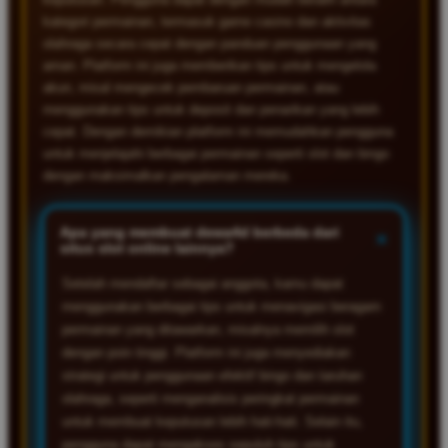
kategori permainan, termasuk game casino dan aktivitas
olahraga secara cepat dengan panduan penggunaan yang
aman. Platform ini juga memberikan tips untuk mengelola
akun, misal mengecek pembaruan permainan, atau
menggunakan tips untuk deposit dan penarikan yang lebih
cepat. Dengan demikian platform ini memudahkan pengguna
untuk menjelajahi berbagai permainan seperti slot dan bingo
dengan maksimalkan pengalaman mereka.
Apa yang membuat dewa4d berbeda dari
+
situs slot online lainnya?
Setelah mendaftar sebagai anggota, kamu dapat
menggunakan berbagai tips untuk menavigasi beragam
permainan yang ditawarkan, misalnya memilih slot
dengan poin tinggi. Platform ini juga menyediakan
strategi untuk penggunaan efektif bingo dan taruhan
olahraga, seperti menganalisis peringkat permainan
untuk membuat keputusan lebih hati-hati. Selain itu,
pengguna dapat mengakses sepuluh tips untuk