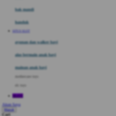
Mini Monkey
Moby
bak mandi
Momami
handuk
Mothercare
SITUS SLOT
Mustela
ayunan dan walker bayi
My Buddy Tag
My K
alas bermain anak bayi
N
mainan anak bayi
Naif
mothercare toys
Nike
elc toys
Nordic Natural
SLOT
Nuby
Akun Saya
Nuna
Masuk
Cari