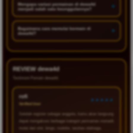
menggunakan tips untuk menjelajahi berbagai
Mengapa variasi permainan di dewa4d
dan taruhan olahraga, seperti menganalisis peringkat
+
menjadi salah satu keunggulannya?
permainan kasino seperti slot, bingo, dan table games.
pertandingan untuk membuat keputusan yang lebih hati-
Misalnya, Anda bisa memilih permainan dengan poin
hati. Pengguna dapat dengan mudah mengakses
Setelah mendaftar sebagai anggota, kamu dapat
tinggi atau mempelajari strategi efektif untuk
sepuluh tips untuk mengelola akun, misalnya beralih
menggunakan berbagai tips untuk menavigasi dunia
Bagaimana cara memulai bermain di
meningkatkan peluang kemenangan. Platform ini juga
+
cepat antara kategori permainan kasino dan aktivitas
dewa4d?
perjudian digital ini. Untuk contohnya, pilihlah slot atau
menyediakan informasi tentang olahraga terkini,
olahraga. Selain itu, platform ini menawarkan tips
permainan meja yang menawarkan poin tinggi untuk
memungkinkan Anda untuk memaksimalkan
Setelah daftar , anggot dapat menggunakan tips untuk
tentang cara deposit dan penarikan yang lebih cepat
meningkatkan peluangmu. Selain itu, platform ini
pengalaman bermain taruhan olahraga. Anda dapat
menavigasi permainan kasino dan olahraga secara
atau memeriksa pembaruan game terbaru. Dengan
menyediakan strategi untuk penggunaan efektif bingo
mengelola akun Anda dengan mudah - beralih cepat
efektif. Misalnya, pengguna dapat mempelajari strategi
panduan ini, Anda dapat memaksimalkan pengalaman
dan kategori taruhan olahraga, seperti menganalisis
antara kategori permainan kasino dan olahraga,
untuk memilih permainan bingo atau taruhan olahraga
bermain seperti slot dan bingo dengan cara yang aman
peringkat para pemain untuk membuat keputusan yang
REVIEW dewa4d
memeriksa riwayat aktivitas, dan memantau poin yang
yang memberikan poin tertinggi. Platform ini juga
dan menyenangkan.
lebih hati-hati. Kamu dapat dengan mudah mengakses
telah Anda kumpulkan. Selain itu, platform ini juga
Testimoni Pemain dewa4d.
menyediakan panduan tentang cara mengaplikasikan
sepuluh tips untuk mengelola akun, misalnya beralih
memberi tahu Anda cara deposit dan withdrawal dengan
tips manajemen akun, seperti beralih cepat antara jenis
cepat antara permainan kasino dan aktivitas terkait
cepat dan aman. Dengan tips dan strategi yang
permainan, memproses deposit, penarikan, serta
olahraga, semua dengan panduan penggunaan yang
dina
tersedia, Anda dapat menavigasi platform dengan
melacak pembaruan terbaru pada permainan favorit
★★★★★
aman dan terpercaya.
Verified User
mudah dan membuat pengalaman bermain semakin
mereka. Bagi pengguna baru, platform ini menawarkan
menyenangkan.
sepuluh tips untuk memahami cara mendapatkan
Setelah mendaftar, kamu bisa menggunakan berbagai
pengalaman paling optimal, mencakup strategi dasar
tips untuk menavigasi berbagai macam permainan
dalam menikmati berbagai macam permainan mulai dari
yang tersedia, misalnya memilih jenis game yang
slot hingga sports betting, sambil memastikan