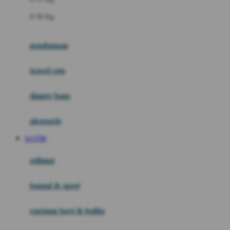
Felt So Sweet
0-36 Kg
Fisher Price
Flipper
gendongan
Friends Of Sally
travel cots
G
diaper bags
Gb
Geko
aksesoris
Graco
SLOT88
Gund
selimut
H
bantal & sprei
Habbie
Haenim
ranjang bayi & balita
Happy Horse