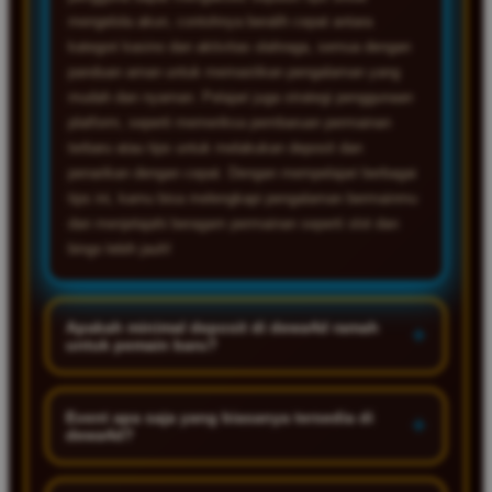
mengelola akun, contohnya beralih cepat antara
kategori kasino dan aktivitas olahraga, semua dengan
panduan aman untuk memastikan pengalaman yang
mudah dan nyaman. Pelajari juga strategi penggunaan
platform, seperti memeriksa pembaruan permainan
terbaru atau tips untuk melakukan deposit dan
penarikan dengan cepat. Dengan mempelajari berbagai
tips ini, kamu bisa melengkapi pengalaman bermainmu
dan menjelajahi beragam permainan seperti slot dan
bingo lebih jauh!
Apakah minimal deposit di dewa4d ramah
+
untuk pemain baru?
Setelah pendaftaran selesai, anggota dapat
menggunakan tips untuk menavigasi berbagai macam
Event apa saja yang biasanya tersedia di
+
dewa4d?
permainan, contohnya dengan memilih permainan yang
sesuai minat atau memiliki poin tinggi. PLATFORM ini
Setelah mengregister dan menjadi anggota, Anda dapat
menyediakan strategi untuk penggunaan efektif bingo