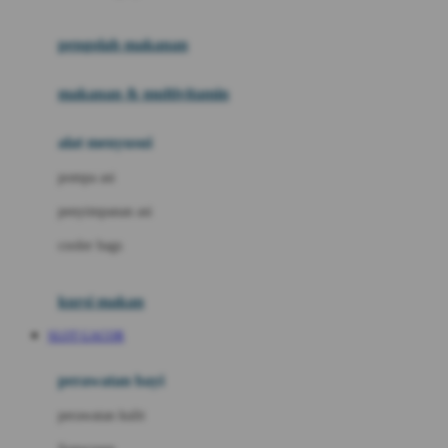
Joie
pengolah makanan
Joolz
Jujube
makanan & multivitamin
K
alat menyusui
Kiddycuts
pompa asi
Kumon
penyimpanan asi
L
cooler bags
Leapfrog
kursi makan
Leclerc
SLOT GACOR
Lee Vierra
Lillebaby
perawatan bayi
Little Bird Told Me
perawatan kulit
Little Miss Janis