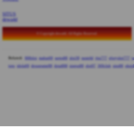
DAFTAR
dewa4d
dewa4d
TOGEL
SITUS
dewa4d
© Copyright dewa4d. All Rights Reserved.
Related:
888slot
mabar69
surga88
slot39
surat4d
jitu777
gloryslot777
t
toto
idola69
dewagame88
dota888
siagus88
slot97
369club
sins88
okep