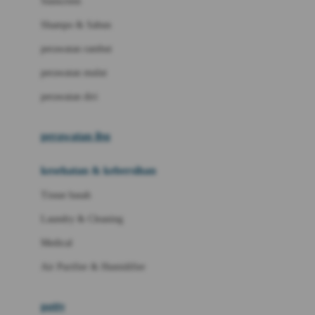
Sunscreen
London Taxi
Shampo & Sabun
Love To Dream
perawatan rambut
perawatan mulut
M
perawatan diri
Magformers
Mama's Choice
perawatan ibu
Mamas&Papas
kesehatan & kebersihan
Mamaway
Tissue basah
Maxi Cosi
Laundry & Cleaning
Megabloks
Medical
Micro
Air Purifier & Humidifier
MiDeer
Mimi & Lula
potty