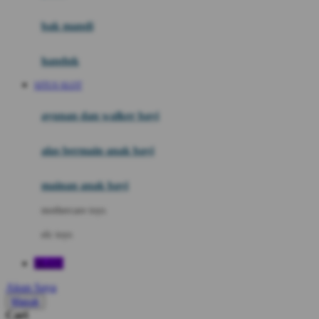
Mini Monkey
Moby
bak mandi
Momami
handuk
Mothercare
SITUS SLOT
Mustela
ayunan dan walker bayi
My Buddy Tag
My K
alas bermain anak bayi
N
mainan anak bayi
Naif
mothercare toys
Nike
elc toys
Nordic Natural
SLOT
Nuby
Akun Saya
Nuna
Masuk
Cari