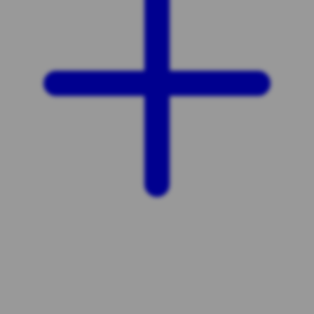
X
Xootz
Y
Yamatoya
Z
Zaxy
Zoggs
0-9
4Moms
59S