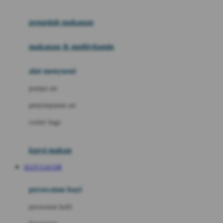
Joie
pengolah makanan
Joolz
Jujube
makanan & multivitamin
K
alat menyusui
Kiddycuts
pompa asi
Kumon
penyimpanan asi
L
cooler bags
Leapfrog
kursi makan
Leclerc
SLOT GACOR
Lee Vierra
Lillebaby
perawatan bayi
Little Bird Told Me
perawatan kulit
Little Miss Janis