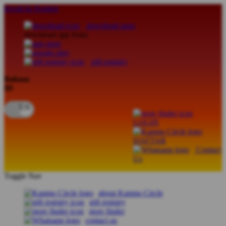
lewati ke Konten
download apps
download app from:
gift registry
Bahasa
ID
LOGIN
DAFTAR
Contact
Us
Toggle Nav
about Kanmo Circle
gift registry
store finder
contact us