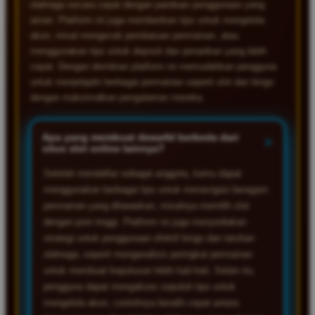
olahraga secara cepat dengan panduan penggunaan yang
aman. Platform ini juga memberikan tips untuk mengelola
akun, misal mengecek pembaruan permainan, atau
menggunakan tips untuk deposit dan penarikan yang lebih
cepat. Dengan demikian platform ini memudahkan pengguna
untuk menjelajahi berbagai permainan seperti slot dan bingo
dengan maksimalkan pengalaman mereka.
Apa yang membuat dewa4d berbeda dari
+
situs slot online lainnya?
Setelah mendaftar sebagai anggota, kamu dapat
menggunakan berbagai tips untuk menavigasi beragam
permainan yang ditawarkan, misalnya memilih slot
dengan poin tinggi. Platform ini juga menyediakan
strategi untuk penggunaan efektif bingo dan taruhan
olahraga, seperti menganalisis peringkat permainan
untuk membuat keputusan lebih hati-hati. Selain itu,
pengguna dapat mengakses sepuluh tips untuk
mengelola akun, contohnya beralih cepat antara