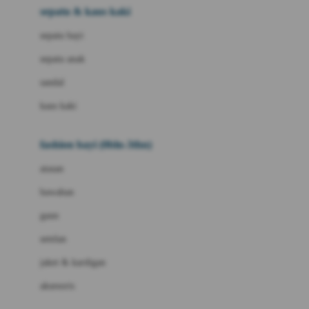
Beauty Barn
sepatu & kaus kaki
Bio Oil
sepatu bayi
Biolane
sepatu anak
Bite Fighters
sandal
Bizzi Growin
kaus kaki
Blackmores
fashion bayi (0bln-3thn)
Blooming Marvellous
atasan
Bonnels
bawahan
Bravado
gaun
Bruder
setelan
Brush Baby
jaket & kardigan
Buds Organics
aksesoris
Bugaboo