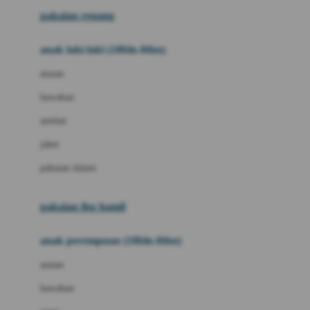
Buggygear
pakaian renang
Bumkins
anak laki-laki (18bln-8thn)
C
atasan
Cetaphil
bawahan
Chicco
setelan
Childlife
jaket
Clevamama
pakaian dalam
Cocolatte
Cottonseeds
pakaian ibu hamil
Cozy N Safe
anak perempuan (18bln-8thn)
Crane
atasan
Cybex
bawahan
D