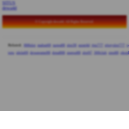
dewa4d
TOGEL
SITUS
dewa4d
© Copyright dewa4d. All Rights Reserved.
Related:
888slot
mabar69
surga88
slot39
surat4d
jitu777
gloryslot777
t
toto
idola69
dewagame88
dota888
siagus88
slot97
369club
sins88
okep