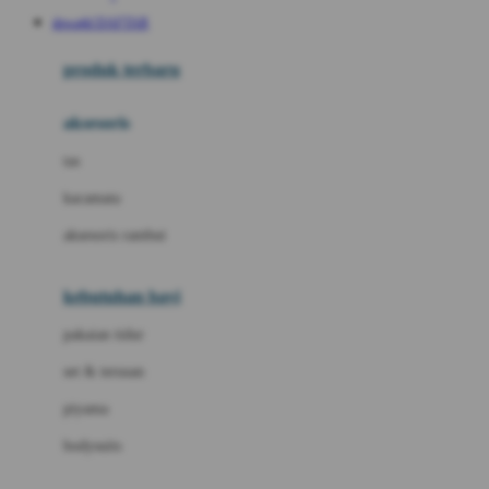
Awan
dewa4d DAFTAR
Azetabio
produk terbaru
B
aksesoris
Baabaasheepz
tas
Babiators
kacamata
Baby Dove
aksesoris rambut
Baby Jogger
Baby Rovega
kebutuhan bayi
Babybee
pakaian tidur
Banana Boat
set & terusan
Banz
piyama
Barbie
bodysuits
Beaba