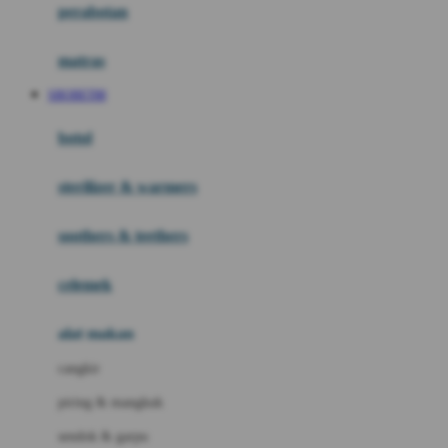
perabotan
Happy Tummy
Hauck
matras
Havaianas
SBOBET88
Hegen
botol
Hot Wheels
sterilizer & warmers
Hybrid
soothers & teethers
I
Inlacta DHA
celemek
Interlac
alat makan
Ivenet
cangkir
J
piring & mangkuk
Jack N Jill
sendok & garpu