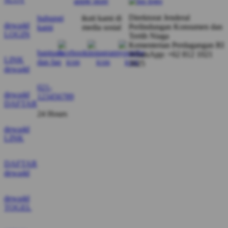
dewa4d
butuh
unduh aplikasi
we accept
bantuan?
dewa4d
hubungi
kami
dewa4d
SLOT
Direktorat Jenderal
hubungi
ikuti kami di
dewa4d
Perlindungan Konsumen dan
kami
media sosial
LOGIN
Tertib Niaga
Kementerian Perdagangan RI
bantuan
WhatsApp: +62 812 1021
LINK
dan faq
3625
dewa4d
021-
dewa4d
123456789
DAFTAR
24 Hours
dewa4d
LINK
DAFTAR
dewa4d