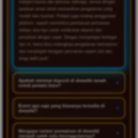
kategori kasino dan aktivitas olahraga, semua dengan
panduan aman untuk memastikan pengalaman yang
mudah dan nyaman. Pelajari juga strategi penggunaan
platform, seperti memeriksa pembaruan permainan
terbaru atau tips untuk melakukan deposit dan
penarikan dengan cepat. Dengan mempelajari berbagai
tips ini, kamu bisa melengkapi pengalaman bermainmu
dan menjelajahi beragam permainan seperti slot dan
bingo lebih jauh!
Apakah minimal deposit di dewa4d ramah
+
untuk pemain baru?
Setelah pendaftaran selesai, anggota dapat
menggunakan tips untuk menavigasi berbagai macam
Event apa saja yang biasanya tersedia di
+
dewa4d?
permainan, contohnya dengan memilih permainan yang
sesuai minat atau memiliki poin tinggi. PLATFORM ini
Setelah mengregister dan menjadi anggota, Anda dapat
menyediakan strategi untuk penggunaan efektif bingo
menggunakan tips untuk menjelajahi berbagai
Mengapa variasi permainan di dewa4d
dan taruhan olahraga, seperti menganalisis peringkat
+
menjadi salah satu keunggulannya?
permainan kasino seperti slot, bingo, dan table games.