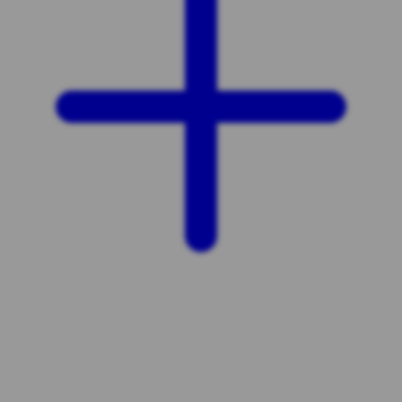
X
Xootz
Y
Yamatoya
Z
Zaxy
Zoggs
0-9
4Moms
59S