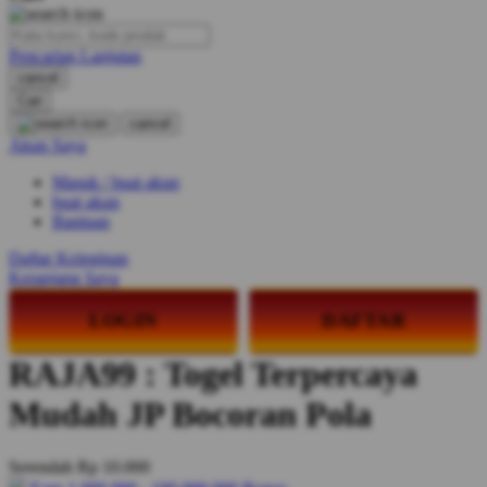
O
Pencarian Lanjutan
Oh Ma Grain
cancel
Okiedog
Cari
cancel
P
Akun Saya
Masuk / buat akun
Peachy
buat akun
Phil & Ted's
Bantuan
Philips Avent
Daftar Keinginan
Keranjang Saya
Pigeon
LOGIN
DAFTAR
Playgro
RAJA99 : Togel Terpercaya
Poled Global
Mudah JP Bocoran Pola
Ponycycle
Puma
Serendah
Rp 10.000
Pureats