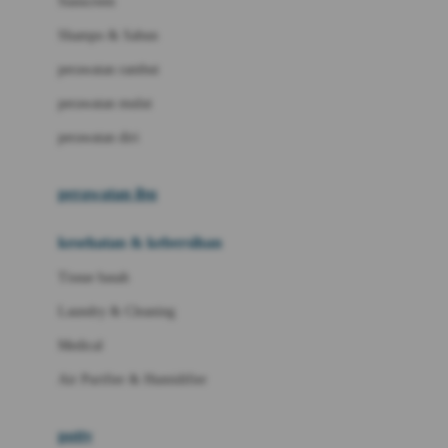
Sunscreen
London Taxi
Shampo & Sabun
Love To Dream
perawatan rambut
perawatan mulut
M
perawatan diri
Magformers
Mama's Choice
perawatan ibu
Mamas&Papas
kesehatan & kebersihan
Mamaway
Tissue basah
Maxi Cosi
Laundry & Cleaning
Megabloks
Medical
Micro
Air Purifier & Humidifier
MiDeer
Mimi & Lula
potty