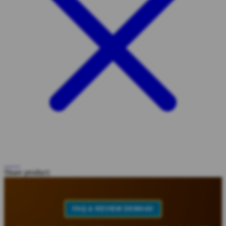
Share product:
FAQ & REVIEW DEWA4D