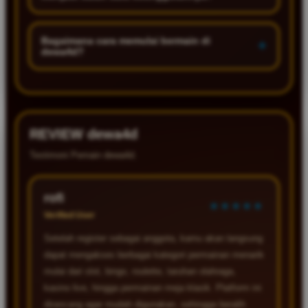
pertandingan untuk membuat keputusan yang lebih hati-
Misalnya, Anda bisa memilih permainan dengan poin
hati. Pengguna dapat dengan mudah mengakses
Setelah mendaftar sebagai anggota, kamu dapat
tinggi atau mempelajari strategi efektif untuk
sepuluh tips untuk mengelola akun, misalnya beralih
menggunakan berbagai tips untuk menavigasi dunia
Bagaimana cara memulai bermain di
meningkatkan peluang kemenangan. Platform ini juga
+
cepat antara kategori permainan kasino dan aktivitas
dewa4d?
perjudian digital ini. Untuk contohnya, pilihlah slot atau
menyediakan informasi tentang olahraga terkini,
olahraga. Selain itu, platform ini menawarkan tips
permainan meja yang menawarkan poin tinggi untuk
memungkinkan Anda untuk memaksimalkan
Setelah daftar , anggot dapat menggunakan tips untuk
tentang cara deposit dan penarikan yang lebih cepat
meningkatkan peluangmu. Selain itu, platform ini
pengalaman bermain taruhan olahraga. Anda dapat
menavigasi permainan kasino dan olahraga secara
atau memeriksa pembaruan game terbaru. Dengan
menyediakan strategi untuk penggunaan efektif bingo
mengelola akun Anda dengan mudah - beralih cepat
efektif. Misalnya, pengguna dapat mempelajari strategi
panduan ini, Anda dapat memaksimalkan pengalaman
dan kategori taruhan olahraga, seperti menganalisis
antara kategori permainan kasino dan olahraga,
untuk memilih permainan bingo atau taruhan olahraga
bermain seperti slot dan bingo dengan cara yang aman
peringkat para pemain untuk membuat keputusan yang
REVIEW dewa4d
memeriksa riwayat aktivitas, dan memantau poin yang
yang memberikan poin tertinggi. Platform ini juga
dan menyenangkan.
lebih hati-hati. Kamu dapat dengan mudah mengakses
telah Anda kumpulkan. Selain itu, platform ini juga
Testimoni Pemain dewa4d.
menyediakan panduan tentang cara mengaplikasikan
sepuluh tips untuk mengelola akun, misalnya beralih
memberi tahu Anda cara deposit dan withdrawal dengan
tips manajemen akun, seperti beralih cepat antara jenis
cepat antara permainan kasino dan aktivitas terkait
cepat dan aman. Dengan tips dan strategi yang
permainan, memproses deposit, penarikan, serta
olahraga, semua dengan panduan penggunaan yang
tersedia, Anda dapat menavigasi platform dengan
dina
melacak pembaruan terbaru pada permainan favorit
aman dan terpercaya.
mudah dan membuat pengalaman bermain semakin
mereka. Bagi pengguna baru, platform ini menawarkan
Verified User
menyenangkan.
sepuluh tips untuk memahami cara mendapatkan
pengalaman paling optimal, mencakup strategi dasar
dalam menikmati berbagai macam permainan mulai dari
slot hingga sports betting, sambil memastikan
keamanan dan kenyamanan selama menggunakan