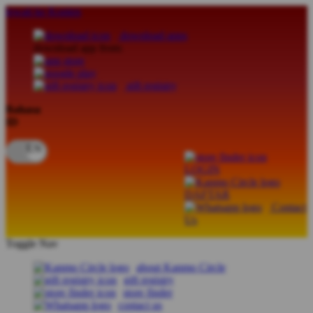
lewati ke Konten
download apps
download app from:
gift registry
Bahasa
ID
LOGIN
DAFTAR
Contact
Us
Toggle Nav
about Kanmo Circle
gift registry
store finder
contact us