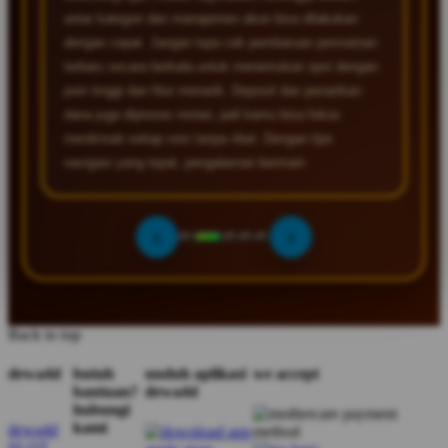
platform.
‹
›
Back to top