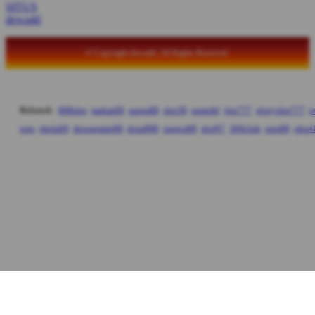
dewa4d
TOGEL
SITUS
dewa4d
© Copyright dewa4d. All Rights Reserved.
Related:
888slot
mabar69
surga88
slot39
surat4d
jitu777
gloryslot777
t
toto
idola69
dewagame88
dota888
siagus88
slot97
369club
sins88
okep