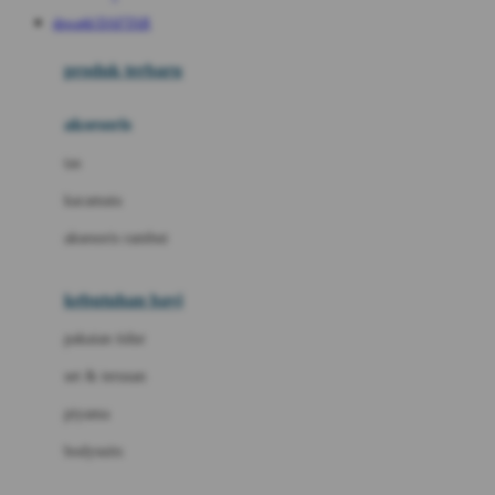
Awan
dewa4d DAFTAR
Azetabio
produk terbaru
B
aksesoris
Baabaasheepz
tas
Babiators
kacamata
Baby Dove
aksesoris rambut
Baby Jogger
Baby Rovega
kebutuhan bayi
Babybee
pakaian tidur
Banana Boat
set & terusan
Banz
piyama
Barbie
bodysuits
Beaba