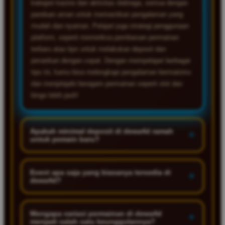
kategori kasino dan aktivitas olahraga, semua dengan
panduan aman untuk memastikan pengalaman yang
mudah dan nyaman. Pelajari juga strategi penggunaan
platform, seperti memeriksa pembaruan permainan
terbaru atau tips untuk melakukan deposit dan
penarikan dengan cepat. Dengan mempelajari berbagai
tips ini, kamu bisa melengkapi pengalaman bermainmu
dan menjelajahi beragam permainan seperti slot dan
bingo lebih jauh!
Apakah minimal deposit di dewa4d ramah
+
untuk pemain baru?
Setelah pendaftaran selesai, anggota dapat
menggunakan tips untuk menavigasi berbagai macam
Event apa saja yang biasanya tersedia di
+
dewa4d?
permainan, contohnya dengan memilih permainan yang
sesuai minat atau memiliki poin tinggi. PLATFORM ini
Setelah mengregister dan menjadi anggota, Anda dapat
menyediakan strategi untuk penggunaan efektif bingo
menggunakan tips untuk menjelajahi berbagai
Mengapa variasi permainan di dewa4d
dan taruhan olahraga, seperti menganalisis peringkat
+
menjadi salah satu keunggulannya?
permainan kasino seperti slot, bingo, dan table games.