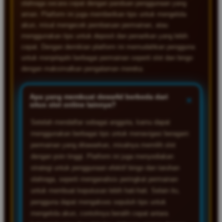
olahraga secara cepat dengan panduan penggunaan yang
aman. Platform ini juga memberikan tips untuk mengelola
akun, misal mengecek pembaruan permainan, atau
menggunakan tips untuk deposit dan penarikan yang lebih
cepat. Dengan demikian platform ini memudahkan pengguna
untuk menjelajahi berbagai permainan seperti slot dan bingo
dengan maksimalkan pengalaman mereka.
Apa yang membuat dewa4d berbeda dari
+
situs slot online lainnya?
Setelah mendaftar sebagai anggota, kamu dapat
menggunakan berbagai tips untuk menavigasi beragam
permainan yang ditawarkan, misalnya memilih slot
dengan poin tinggi. Platform ini juga menyediakan
strategi untuk penggunaan efektif bingo dan taruhan
olahraga, seperti menganalisis peringkat permainan
untuk membuat keputusan lebih hati-hati. Selain itu,
pengguna dapat mengakses sepuluh tips untuk
mengelola akun, contohnya beralih cepat antara