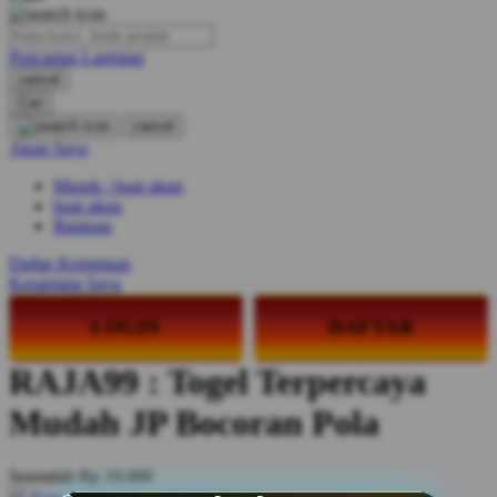
O
Pencarian Lanjutan
Oh Ma Grain
cancel
Okiedog
Cari
cancel
P
Akun Saya
Masuk / buat akun
Peachy
buat akun
Phil & Ted's
Bantuan
Philips Avent
Daftar Keinginan
Keranjang Saya
Pigeon
LOGIN
DAFTAR
Playgro
RAJA99 : Togel Terpercaya
Poled Global
Mudah JP Bocoran Pola
Ponycycle
Puma
Serendah
Rp 10.000
Pureats