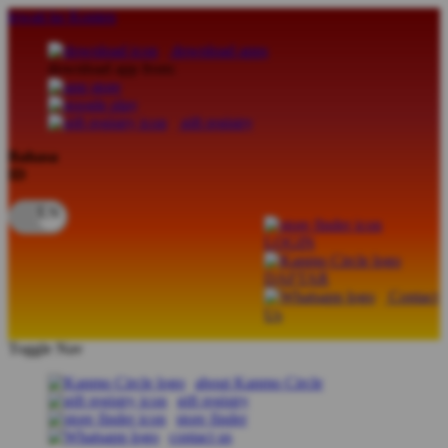
lewati ke Konten
download apps
download app from:
gift registry
Bahasa
ID
LOGIN
DAFTAR
Contact
Us
Toggle Nav
about Kanmo Circle
gift registry
store finder
contact us