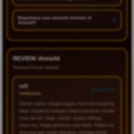
pertandingan untuk membuat keputusan yang lebih hati-
Misalnya, Anda bisa memilih permainan dengan poin
hati. Pengguna dapat dengan mudah mengakses
Setelah mendaftar sebagai anggota, kamu dapat
tinggi atau mempelajari strategi efektif untuk
sepuluh tips untuk mengelola akun, misalnya beralih
menggunakan berbagai tips untuk menavigasi dunia
Bagaimana cara memulai bermain di
meningkatkan peluang kemenangan. Platform ini juga
+
cepat antara kategori permainan kasino dan aktivitas
dewa4d?
perjudian digital ini. Untuk contohnya, pilihlah slot atau
menyediakan informasi tentang olahraga terkini,
olahraga. Selain itu, platform ini menawarkan tips
permainan meja yang menawarkan poin tinggi untuk
memungkinkan Anda untuk memaksimalkan
Setelah daftar , anggot dapat menggunakan tips untuk
tentang cara deposit dan penarikan yang lebih cepat
meningkatkan peluangmu. Selain itu, platform ini
pengalaman bermain taruhan olahraga. Anda dapat
menavigasi permainan kasino dan olahraga secara
atau memeriksa pembaruan game terbaru. Dengan
menyediakan strategi untuk penggunaan efektif bingo
mengelola akun Anda dengan mudah - beralih cepat
efektif. Misalnya, pengguna dapat mempelajari strategi
panduan ini, Anda dapat memaksimalkan pengalaman
dan kategori taruhan olahraga, seperti menganalisis
antara kategori permainan kasino dan olahraga,
untuk memilih permainan bingo atau taruhan olahraga
bermain seperti slot dan bingo dengan cara yang aman
peringkat para pemain untuk membuat keputusan yang
REVIEW dewa4d
memeriksa riwayat aktivitas, dan memantau poin yang
yang memberikan poin tertinggi. Platform ini juga
dan menyenangkan.
lebih hati-hati. Kamu dapat dengan mudah mengakses
telah Anda kumpulkan. Selain itu, platform ini juga
Testimoni Pemain dewa4d.
menyediakan panduan tentang cara mengaplikasikan
sepuluh tips untuk mengelola akun, misalnya beralih
memberi tahu Anda cara deposit dan withdrawal dengan
tips manajemen akun, seperti beralih cepat antara jenis
cepat antara permainan kasino dan aktivitas terkait
cepat dan aman. Dengan tips dan strategi yang
permainan, memproses deposit, penarikan, serta
olahraga, semua dengan panduan penggunaan yang
tersedia, Anda dapat menavigasi platform dengan
dina
melacak pembaruan terbaru pada permainan favorit
aman dan terpercaya.
mudah dan membuat pengalaman bermain semakin
mereka. Bagi pengguna baru, platform ini menawarkan
Verified User
menyenangkan.
sepuluh tips untuk memahami cara mendapatkan
pengalaman paling optimal, mencakup strategi dasar
dalam menikmati berbagai macam permainan mulai dari
slot hingga sports betting, sambil memastikan
keamanan dan kenyamanan selama menggunakan