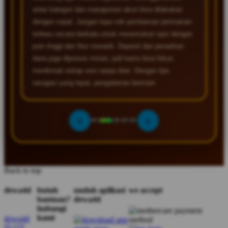
platform.
‹
›
Back to top