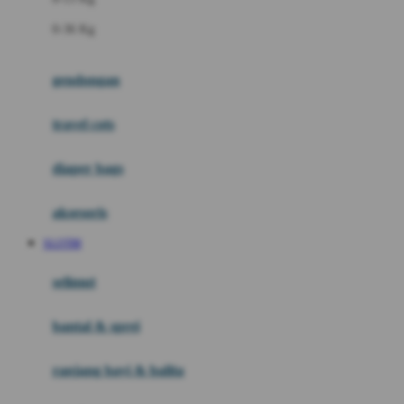
Felt So Sweet
0-36 Kg
Fisher Price
Flipper
gendongan
Friends Of Sally
travel cots
G
diaper bags
Gb
Geko
aksesoris
Graco
SLOT88
Gund
selimut
H
bantal & sprei
Habbie
Haenim
ranjang bayi & balita
Happy Horse