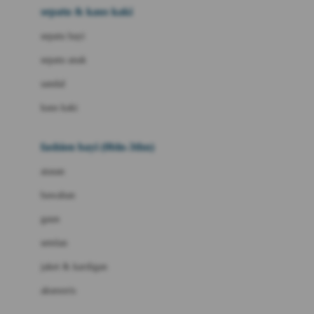
Beauty Barn
sepatu & kaus kaki
Bio Oil
sepatu bayi
Biolane
sepatu anak
Bite Fighters
sandal
Bizzi Growin
kaus kaki
Blackmores
fashion bayi (0bln-3thn)
Blooming Marvellous
atasan
Bonnels
bawahan
Bravado
gaun
Bruder
setelan
Brush Baby
jaket & kardigan
Buds Organics
aksesoris
Bugaboo