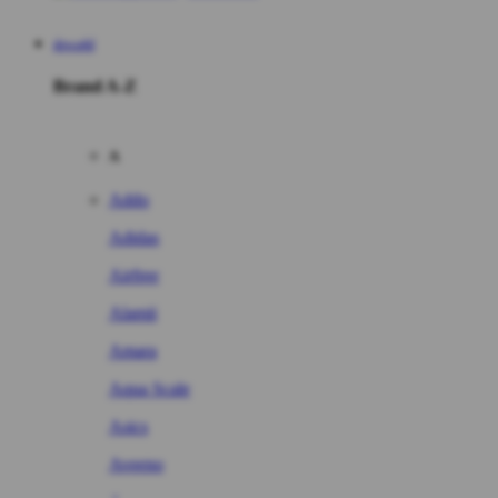
dewa4d
Brand A-Z
A
Addo
Adidas
Airfree
Alamii
Amara
Aqua Scale
Asics
Aveeno