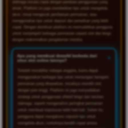
olahraga secara cepat dengan panduan penggunaan yang
aman. Platform ini juga memberikan tips untuk mengelola
akun, misal mengecek pembaruan permainan, atau
menggunakan tips untuk deposit dan penarikan yang lebih
cepat. Dengan demikian platform ini memudahkan pengguna
untuk menjelajahi berbagai permainan seperti slot dan bingo
dengan maksimalkan pengalaman mereka.
Apa yang membuat dewa4d berbeda dari
+
situs slot online lainnya?
Setelah mendaftar sebagai anggota, kamu dapat
menggunakan berbagai tips untuk menavigasi beragam
permainan yang ditawarkan, misalnya memilih slot
dengan poin tinggi. Platform ini juga menyediakan
strategi untuk penggunaan efektif bingo dan taruhan
olahraga, seperti menganalisis peringkat permainan
untuk membuat keputusan lebih hati-hati. Selain itu,
pengguna dapat mengakses sepuluh tips untuk
mengelola akun, contohnya beralih cepat antara