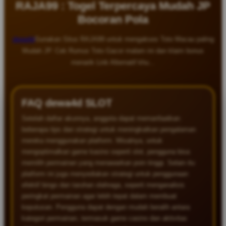
RAJA99 : Togel Terpercaya Mudah JP
Bocoran Pola
dewa4d
Gunakan Situs RAJA99 untuk mengakses Toto Macau paling
Mudah JP. Cek Rumus Toto Gacor malam ini dan klaim bonus
menarik Link Alternatif khu...
FAQ dewa4d SLOT
Setelah daftar akunnya, anggota dapat memanfaatkan
beberapa tips dan strategi untuk meningkatkan pengalaman
mereka menggunakan platform. Misalnya, untuk
mengoptimalkan game kasino seperti slot, pengguna bisa
memilih permainan yang menawarkan poin tinggi. Selain itu
platform ini juga menyediakan strategi untuk penggunaan
efektif bingo dan taruhan olahraga, seperti menganalisis
peringkat permainan agar lebih tepat dalam membuat
keputusan. Pengguna dapat dengan mudah beralih antara
kategori permainan, termasuk game casino dan aktivitas