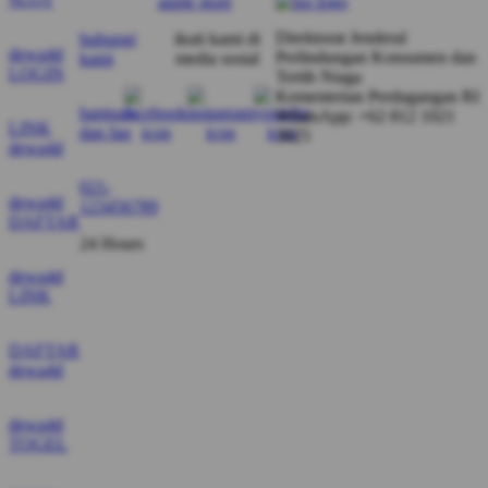
dewa4d
butuh
unduh aplikasi
we accept
bantuan?
dewa4d
hubungi
kami
dewa4d
SLOT
Direktorat Jenderal
hubungi
ikuti kami di
dewa4d
Perlindungan Konsumen dan
kami
media sosial
LOGIN
Tertib Niaga
Kementerian Perdagangan RI
bantuan
WhatsApp: +62 812 1021
LINK
dan faq
3625
dewa4d
021-
dewa4d
123456789
DAFTAR
24 Hours
dewa4d
LINK
DAFTAR
dewa4d