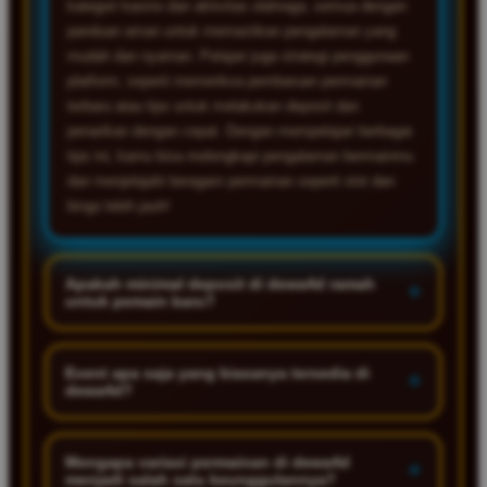
kategori kasino dan aktivitas olahraga, semua dengan
panduan aman untuk memastikan pengalaman yang
mudah dan nyaman. Pelajari juga strategi penggunaan
platform, seperti memeriksa pembaruan permainan
terbaru atau tips untuk melakukan deposit dan
penarikan dengan cepat. Dengan mempelajari berbagai
tips ini, kamu bisa melengkapi pengalaman bermainmu
dan menjelajahi beragam permainan seperti slot dan
bingo lebih jauh!
Apakah minimal deposit di dewa4d ramah
+
untuk pemain baru?
Setelah pendaftaran selesai, anggota dapat
menggunakan tips untuk menavigasi berbagai macam
Event apa saja yang biasanya tersedia di
+
dewa4d?
permainan, contohnya dengan memilih permainan yang
sesuai minat atau memiliki poin tinggi. PLATFORM ini
Setelah mengregister dan menjadi anggota, Anda dapat
menyediakan strategi untuk penggunaan efektif bingo
menggunakan tips untuk menjelajahi berbagai
Mengapa variasi permainan di dewa4d
dan taruhan olahraga, seperti menganalisis peringkat
+
menjadi salah satu keunggulannya?
permainan kasino seperti slot, bingo, dan table games.