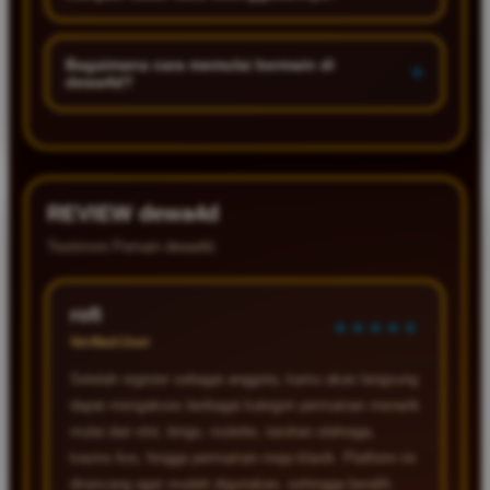
pertandingan untuk membuat keputusan yang lebih hati-
Misalnya, Anda bisa memilih permainan dengan poin
hati. Pengguna dapat dengan mudah mengakses
Setelah mendaftar sebagai anggota, kamu dapat
tinggi atau mempelajari strategi efektif untuk
sepuluh tips untuk mengelola akun, misalnya beralih
menggunakan berbagai tips untuk menavigasi dunia
Bagaimana cara memulai bermain di
meningkatkan peluang kemenangan. Platform ini juga
+
cepat antara kategori permainan kasino dan aktivitas
dewa4d?
perjudian digital ini. Untuk contohnya, pilihlah slot atau
menyediakan informasi tentang olahraga terkini,
olahraga. Selain itu, platform ini menawarkan tips
permainan meja yang menawarkan poin tinggi untuk
memungkinkan Anda untuk memaksimalkan
Setelah daftar , anggot dapat menggunakan tips untuk
tentang cara deposit dan penarikan yang lebih cepat
meningkatkan peluangmu. Selain itu, platform ini
pengalaman bermain taruhan olahraga. Anda dapat
menavigasi permainan kasino dan olahraga secara
atau memeriksa pembaruan game terbaru. Dengan
menyediakan strategi untuk penggunaan efektif bingo
mengelola akun Anda dengan mudah - beralih cepat
efektif. Misalnya, pengguna dapat mempelajari strategi
panduan ini, Anda dapat memaksimalkan pengalaman
dan kategori taruhan olahraga, seperti menganalisis
antara kategori permainan kasino dan olahraga,
untuk memilih permainan bingo atau taruhan olahraga
bermain seperti slot dan bingo dengan cara yang aman
peringkat para pemain untuk membuat keputusan yang
REVIEW dewa4d
memeriksa riwayat aktivitas, dan memantau poin yang
yang memberikan poin tertinggi. Platform ini juga
dan menyenangkan.
lebih hati-hati. Kamu dapat dengan mudah mengakses
telah Anda kumpulkan. Selain itu, platform ini juga
Testimoni Pemain dewa4d.
menyediakan panduan tentang cara mengaplikasikan
sepuluh tips untuk mengelola akun, misalnya beralih
memberi tahu Anda cara deposit dan withdrawal dengan
tips manajemen akun, seperti beralih cepat antara jenis
cepat antara permainan kasino dan aktivitas terkait
cepat dan aman. Dengan tips dan strategi yang
permainan, memproses deposit, penarikan, serta
olahraga, semua dengan panduan penggunaan yang
dina
tersedia, Anda dapat menavigasi platform dengan
melacak pembaruan terbaru pada permainan favorit
★★★★★
aman dan terpercaya.
Verified User
mudah dan membuat pengalaman bermain semakin
mereka. Bagi pengguna baru, platform ini menawarkan
menyenangkan.
sepuluh tips untuk memahami cara mendapatkan
Setelah mendaftar, kamu bisa menggunakan berbagai
pengalaman paling optimal, mencakup strategi dasar
tips untuk menavigasi berbagai macam permainan
dalam menikmati berbagai macam permainan mulai dari
yang tersedia, misalnya memilih jenis game yang
slot hingga sports betting, sambil memastikan
sesuai dengan preferensimu atau mempelajari strategi
keamanan dan kenyamanan selama menggunakan
populer di dunia kasino. Platform ini juga menyediakan