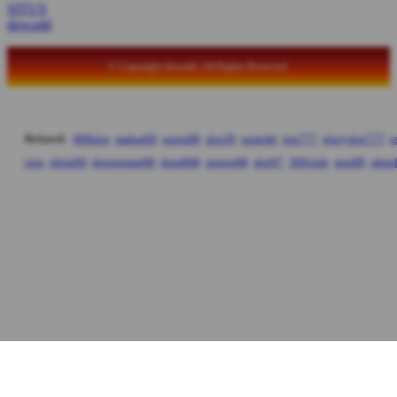
dewa4d
TOGEL
SITUS
dewa4d
© Copyright dewa4d. All Rights Reserved.
Related:
888slot
mabar69
surga88
slot39
surat4d
jitu777
gloryslot777
t
toto
idola69
dewagame88
dota888
siagus88
slot97
369club
sins88
okep