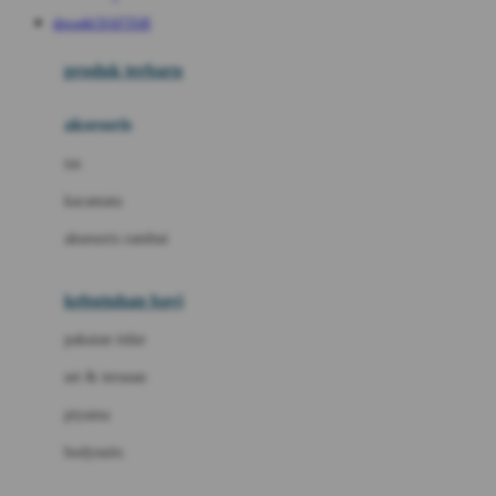
Awan
dewa4d DAFTAR
Azetabio
produk terbaru
B
aksesoris
Baabaasheepz
tas
Babiators
kacamata
Baby Dove
aksesoris rambut
Baby Jogger
Baby Rovega
kebutuhan bayi
Babybee
pakaian tidur
Banana Boat
set & terusan
Banz
piyama
Barbie
bodysuits
Beaba