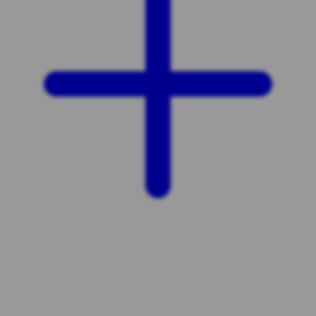
X
Xootz
Y
Yamatoya
Z
Zaxy
Zoggs
0-9
4Moms
59S