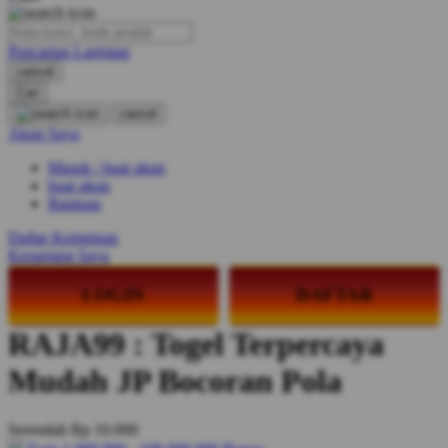
O
Pencarian Lanjutan
Oh Ma Grain
cancel
Okiedog
Cari
cancel
P
Akun Saya
Masuk / buat akun
Peachy
buat akun
Phil & Ted's
Bantuan
Philips Avent
Daftar Keinginan
Keranjang Saya
Pigeon
LOGIN
DAFTAR
Playgro
RAJA99 : Togel Terpercaya
Poled Global
Mudah JP Bocoran Pola
Ponycycle
Puma
Serendah
Rp 10.000
Pureats