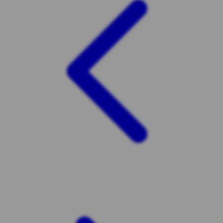
Squishmallows
Starbooks
Stick-O
Stokke
Sudocrem
Sumimo
Sunnylife
Sun-Staches
Swimava
T
Tommee Tippee
Trunki
Tutti Bambini