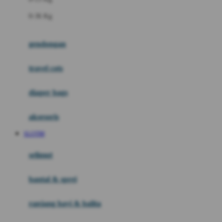
Felt So Sweet
0-36 Kg
Fisher Price
Flipper
gendongan
Friends Of Sally
travel cots
G
diaper bags
Gb
Geko
aksesoris
Graco
SLOT88
Gund
selimut
H
bantal & sprei
Habbie
Haenim
ranjang bayi & balita
Happy Horse