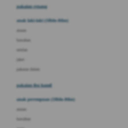
Buggygear
pakaian renang
Bumkins
anak laki-laki (18bln-8thn)
C
atasan
Cetaphil
bawahan
Chicco
setelan
Childlife
jaket
Clevamama
pakaian dalam
Cocolatte
Cottonseeds
pakaian ibu hamil
Cozy N Safe
anak perempuan (18bln-8thn)
Crane
atasan
Cybex
bawahan
D