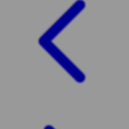
Squishmallows
Starbooks
Stick-O
Stokke
Sudocrem
Sumimo
Sunnylife
Sun-Staches
Swimava
T
Tommee Tippee
Trunki
Tutti Bambini