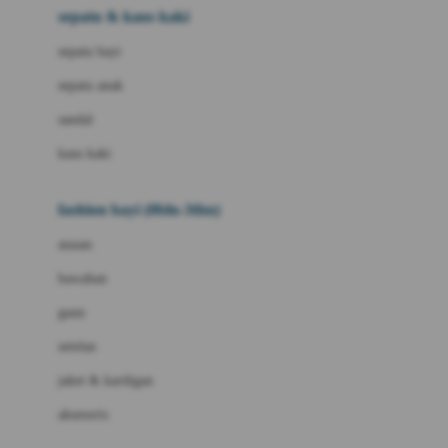
Beauty Barn
sepatu & kaus kaki
Bio Oil
sepatu bayi
Biolane
sepatu anak
Bite Fighters
sandal
Bizzi Growin
kaus kaki
Blackmores
fashion bayi (0bln-3thn)
Blooming Marvellous
atasan
Bonnels
bawahan
Bravado
gaun
Bruder
setelan
Brush Baby
jaket & kardigan
Buds Organics
aksesoris
Bugaboo