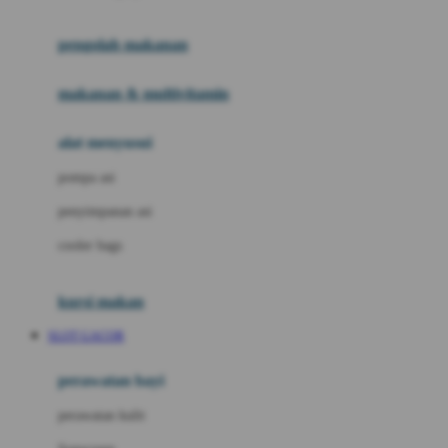
Joie
pengolah makanan
Joolz
Jujube
makanan & multivitamin
K
alat menyusui
Kiddycuts
pompa asi
Kumon
penyimpanan asi
L
cooler bags
Leapfrog
kursi makan
Leclerc
SLOT GACOR
Lee Vierra
Lillebaby
perawatan bayi
Little Bird Told Me
perawatan kulit
Little Miss Janis