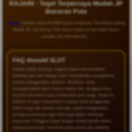
RAJA99 : Togel Terpercaya Mudah JP
Bocoran Pola
dewa4d
Gunakan Situs RAJA99 untuk mengakses Toto Macau paling
Mudah JP. Cek Rumus Toto Gacor malam ini dan klaim bonus
menarik Link Alternatif khu...
FAQ dewa4d SLOT
Setelah daftar akunnya, anggota dapat memanfaatkan
beberapa tips dan strategi untuk meningkatkan pengalaman
mereka menggunakan platform. Misalnya, untuk
mengoptimalkan game kasino seperti slot, pengguna bisa
memilih permainan yang menawarkan poin tinggi. Selain itu
platform ini juga menyediakan strategi untuk penggunaan
efektif bingo dan taruhan olahraga, seperti menganalisis
peringkat permainan agar lebih tepat dalam membuat
keputusan. Pengguna dapat dengan mudah beralih antara
kategori permainan, termasuk game casino dan aktivitas