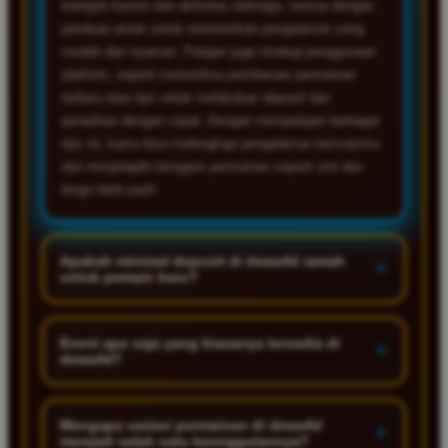
kategori kasino dan aktivitas olahraga, semua dengan
panduan aman untuk memastikan pengalaman yang
mudah dan nyaman. Pelajari juga strategi penggunaan
platform, seperti memeriksa pembaruan permainan
terbaru atau tips untuk melakukan deposit dan
penarikan dengan cepat. Dengan mempelajari berbagai
tips ini, kamu bisa melengkapi pengalaman bermainmu
dan menjelajahi beragam permainan seperti slot dan
bingo lebih jauh!
Apakah minimal deposit di dewa4d ramah
+
untuk pemain baru?
Setelah pendaftaran selesai, anggota dapat
menggunakan tips untuk menavigasi berbagai macam
Event apa saja yang biasanya tersedia di
+
dewa4d?
permainan, contohnya dengan memilih permainan yang
sesuai minat atau memiliki poin tinggi. PLATFORM ini
Setelah mengregister dan menjadi anggota, Anda dapat
menyediakan strategi untuk penggunaan efektif bingo
menggunakan tips untuk menjelajahi berbagai
Mengapa variasi permainan di dewa4d
dan taruhan olahraga, seperti menganalisis peringkat
+
menjadi salah satu keunggulannya?
permainan kasino seperti slot, bingo, dan table games.