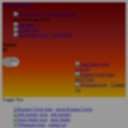
lewati ke Konten
download apps
download app from:
gift registry
Bahasa
ID
LOGIN
DAFTAR
Contact
Us
Toggle Nav
about Kanmo Circle
gift registry
store finder
contact us