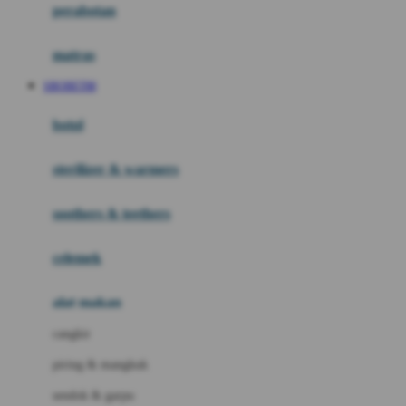
perabotan
Happy Tummy
Hauck
matras
Havaianas
SBOBET88
Hegen
botol
Hot Wheels
sterilizer & warmers
Hybrid
soothers & teethers
I
Inlacta DHA
celemek
Interlac
alat makan
Ivenet
cangkir
J
piring & mangkuk
Jack N Jill
sendok & garpu