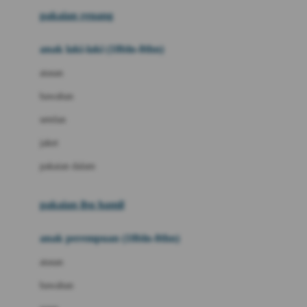
Buggygear
pakaian renang
Bumkins
anak laki-laki (18bln-8thn)
C
atasan
Cetaphil
bawahan
Chicco
setelan
Childlife
jaket
Clevamama
pakaian dalam
Cocolatte
Cottonseeds
pakaian ibu hamil
Cozy N Safe
anak perempuan (18bln-8thn)
Crane
atasan
Cybex
bawahan
D