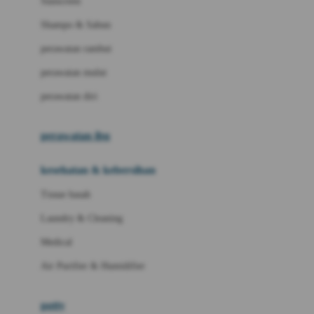
Sunscreen
London Taxi
Shampo & Sabun
Love To Dream
perawatan rambut
perawatan mulut
M
perawatan diri
Magformers
Mama's Choice
perawatan ibu
Mamas&Papas
kesehatan & kebersihan
Mamaway
Tissue basah
Maxi Cosi
Laundry & Cleaning
Megabloks
Medical
Micro
Air Purifier & Humidifier
MiDeer
Mimi & Lula
potty