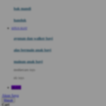
Mini Monkey
Moby
bak mandi
Momami
handuk
Mothercare
SITUS SLOT
Mustela
ayunan dan walker bayi
My Buddy Tag
My K
alas bermain anak bayi
N
mainan anak bayi
Naif
mothercare toys
Nike
elc toys
Nordic Natural
SLOT
Nuby
Akun Saya
Nuna
Masuk
Cari