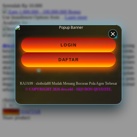
Serendah
Rp 10.000
Q
Earn
1.000.000
-
100.000.000
Bonus
Use Installment Options from
.
Laarn more
QV Baby
Available for :
home delivery
store pickup
R
LOGIN
dewa4d
Setelah register sebagai anggota, kamu bisa langsung
Real Shades
beralih antar kategori permainan mulai dari slot, bingo, roulette,
taruhan olahraga, kasino live, hingga permainan meja dengan
Red Castle
DAFTAR
mudah. Platform ini menyediakan tips navigasi dan manajemen
akun yang simpel agar pengalaman bermainmu semakin nyaman.
Ribbon Madness
Nikmati juga fitur deposit dan penarikan cepat serta update
permainan terbaru setiap minggunya. Jangan lupa kumpulkan poin
S
RAJA99 : slotbola88 Mudah Menang Bocoran Pola Agen Terbesar
tinggi dari setiap aktivitas untuk mendapatkan keuntungan maksimal
sebagai pemain baru.
© COPYRIGHT 2026 dewa4d - SEO DON QUIXOTE.
Sebamed
choose qty
Silver Cross
DAFTAR
LOGIN
Simply Idea
Share product:
Skip Hop
Spectra