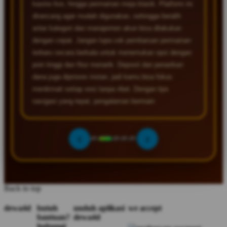
keamanan dan kenyamanan selama menggunakan
platform.
‹
›