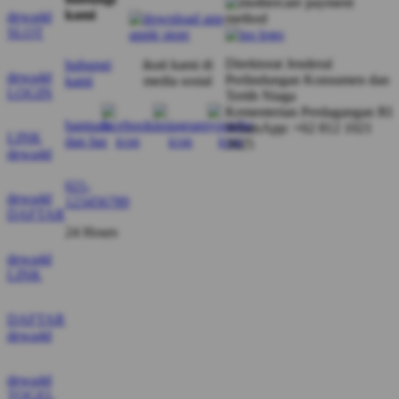
Back to top
dewa4d
butuh
unduh aplikasi
we accept
bantuan?
dewa4d
hubungi
kami
dewa4d
SLOT
Direktorat Jenderal
hubungi
ikuti kami di
dewa4d
Perlindungan Konsumen dan
kami
media sosial
LOGIN
Tertib Niaga
Kementerian Perdagangan RI
bantuan
WhatsApp: +62 812 1021
LINK
dan faq
3625
dewa4d
021-
dewa4d
123456789
DAFTAR
24 Hours
dewa4d
LINK