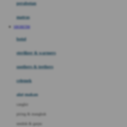
perabotan
Happy Tummy
Hauck
matras
Havaianas
SBOBET88
Hegen
botol
Hot Wheels
sterilizer & warmers
Hybrid
soothers & teethers
I
Inlacta DHA
celemek
Interlac
alat makan
Ivenet
cangkir
J
piring & mangkuk
Jack N Jill
sendok & garpu