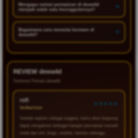
menggunakan tips untuk menjelajahi berbagai
Mengapa variasi permainan di dewa4d
dan taruhan olahraga, seperti menganalisis peringkat
+
menjadi salah satu keunggulannya?
permainan kasino seperti slot, bingo, dan table games.
pertandingan untuk membuat keputusan yang lebih hati-
Misalnya, Anda bisa memilih permainan dengan poin
hati. Pengguna dapat dengan mudah mengakses
Setelah mendaftar sebagai anggota, kamu dapat
tinggi atau mempelajari strategi efektif untuk
sepuluh tips untuk mengelola akun, misalnya beralih
menggunakan berbagai tips untuk menavigasi dunia
Bagaimana cara memulai bermain di
meningkatkan peluang kemenangan. Platform ini juga
+
cepat antara kategori permainan kasino dan aktivitas
dewa4d?
perjudian digital ini. Untuk contohnya, pilihlah slot atau
menyediakan informasi tentang olahraga terkini,
olahraga. Selain itu, platform ini menawarkan tips
permainan meja yang menawarkan poin tinggi untuk
memungkinkan Anda untuk memaksimalkan
Setelah daftar , anggot dapat menggunakan tips untuk
tentang cara deposit dan penarikan yang lebih cepat
meningkatkan peluangmu. Selain itu, platform ini
pengalaman bermain taruhan olahraga. Anda dapat
menavigasi permainan kasino dan olahraga secara
atau memeriksa pembaruan game terbaru. Dengan
menyediakan strategi untuk penggunaan efektif bingo
mengelola akun Anda dengan mudah - beralih cepat
efektif. Misalnya, pengguna dapat mempelajari strategi
panduan ini, Anda dapat memaksimalkan pengalaman
dan kategori taruhan olahraga, seperti menganalisis
antara kategori permainan kasino dan olahraga,
untuk memilih permainan bingo atau taruhan olahraga
bermain seperti slot dan bingo dengan cara yang aman
peringkat para pemain untuk membuat keputusan yang
REVIEW dewa4d
memeriksa riwayat aktivitas, dan memantau poin yang
yang memberikan poin tertinggi. Platform ini juga
dan menyenangkan.
lebih hati-hati. Kamu dapat dengan mudah mengakses
telah Anda kumpulkan. Selain itu, platform ini juga
Testimoni Pemain dewa4d.
menyediakan panduan tentang cara mengaplikasikan
sepuluh tips untuk mengelola akun, misalnya beralih
memberi tahu Anda cara deposit dan withdrawal dengan
tips manajemen akun, seperti beralih cepat antara jenis
cepat antara permainan kasino dan aktivitas terkait
cepat dan aman. Dengan tips dan strategi yang
permainan, memproses deposit, penarikan, serta
olahraga, semua dengan panduan penggunaan yang
tersedia, Anda dapat menavigasi platform dengan
dina
melacak pembaruan terbaru pada permainan favorit
aman dan terpercaya.
mudah dan membuat pengalaman bermain semakin
mereka. Bagi pengguna baru, platform ini menawarkan
Verified User
menyenangkan.
sepuluh tips untuk memahami cara mendapatkan
pengalaman paling optimal, mencakup strategi dasar
dalam menikmati berbagai macam permainan mulai dari
slot hingga sports betting, sambil memastikan