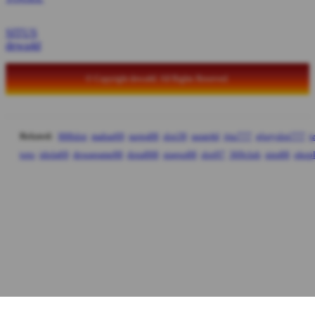
DAFTAR
dewa4d
dewa4d
TOGEL
SITUS
dewa4d
© Copyright dewa4d. All Rights Reserved.
Related:
888slot
mabar69
surga88
slot39
surat4d
jitu777
gloryslot777
t
toto
idola69
dewagame88
dota888
siagus88
slot97
369club
sins88
okep