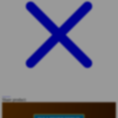
Share product: