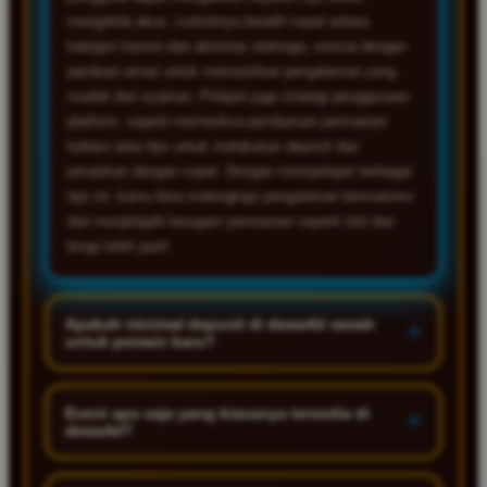
mengelola akun, contohnya beralih cepat antara
kategori kasino dan aktivitas olahraga, semua dengan
panduan aman untuk memastikan pengalaman yang
mudah dan nyaman. Pelajari juga strategi penggunaan
platform, seperti memeriksa pembaruan permainan
terbaru atau tips untuk melakukan deposit dan
penarikan dengan cepat. Dengan mempelajari berbagai
tips ini, kamu bisa melengkapi pengalaman bermainmu
dan menjelajahi beragam permainan seperti slot dan
bingo lebih jauh!
Apakah minimal deposit di dewa4d ramah
+
untuk pemain baru?
Setelah pendaftaran selesai, anggota dapat
menggunakan tips untuk menavigasi berbagai macam
Event apa saja yang biasanya tersedia di
+
dewa4d?
permainan, contohnya dengan memilih permainan yang
sesuai minat atau memiliki poin tinggi. PLATFORM ini
Setelah mengregister dan menjadi anggota, Anda dapat
menyediakan strategi untuk penggunaan efektif bingo