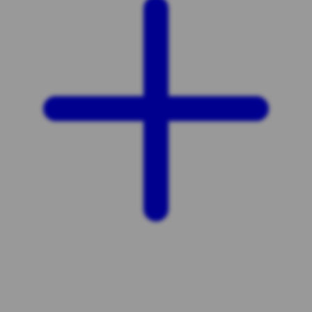
X
Xootz
Y
Yamatoya
Z
Zaxy
Zoggs
0-9
4Moms
59S