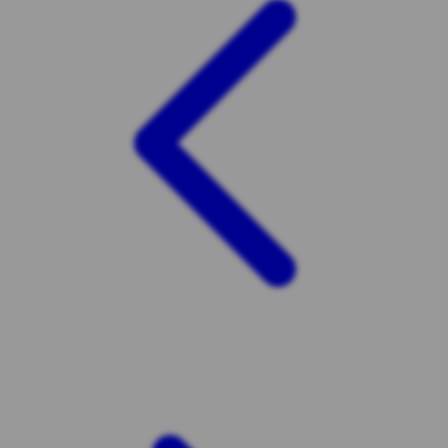
Squishmallows
Starbooks
Stick-O
Stokke
Sudocrem
Sumimo
Sunnylife
Sun-Staches
Swimava
T
Tommee Tippee
Trunki
Tutti Bambini