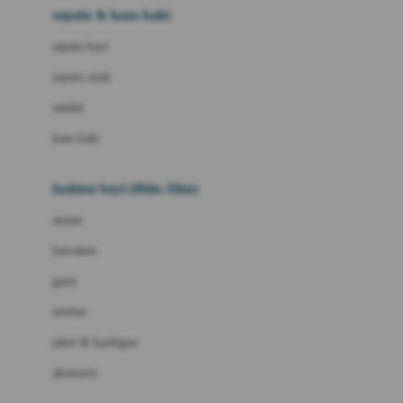
Beauty Barn
sepatu & kaus kaki
Bio Oil
sepatu bayi
Biolane
sepatu anak
Bite Fighters
sandal
Bizzi Growin
kaus kaki
Blackmores
fashion bayi (0bln-3thn)
Blooming Marvellous
atasan
Bonnels
bawahan
Bravado
gaun
Bruder
setelan
Brush Baby
jaket & kardigan
Buds Organics
aksesoris
Bugaboo