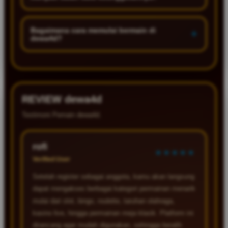
pertandingan untuk membuat keputusan yang lebih hati-
Misalnya, Anda bisa memilih permainan dengan poin
hati. Pengguna dapat dengan mudah mengakses
Setelah mendaftar sebagai anggota, kamu dapat
tinggi atau mempelajari strategi efektif untuk
sepuluh tips untuk mengelola akun, misalnya beralih
menggunakan berbagai tips untuk menavigasi dunia
Bagaimana cara memulai bermain di
meningkatkan peluang kemenangan. Platform ini juga
+
cepat antara kategori permainan kasino dan aktivitas
dewa4d?
perjudian digital ini. Untuk contohnya, pilihlah slot atau
menyediakan informasi tentang olahraga terkini,
olahraga. Selain itu, platform ini menawarkan tips
permainan meja yang menawarkan poin tinggi untuk
memungkinkan Anda untuk memaksimalkan
Setelah daftar , anggot dapat menggunakan tips untuk
tentang cara deposit dan penarikan yang lebih cepat
meningkatkan peluangmu. Selain itu, platform ini
pengalaman bermain taruhan olahraga. Anda dapat
menavigasi permainan kasino dan olahraga secara
atau memeriksa pembaruan game terbaru. Dengan
menyediakan strategi untuk penggunaan efektif bingo
mengelola akun Anda dengan mudah - beralih cepat
efektif. Misalnya, pengguna dapat mempelajari strategi
panduan ini, Anda dapat memaksimalkan pengalaman
dan kategori taruhan olahraga, seperti menganalisis
antara kategori permainan kasino dan olahraga,
untuk memilih permainan bingo atau taruhan olahraga
bermain seperti slot dan bingo dengan cara yang aman
peringkat para pemain untuk membuat keputusan yang
REVIEW dewa4d
memeriksa riwayat aktivitas, dan memantau poin yang
yang memberikan poin tertinggi. Platform ini juga
dan menyenangkan.
lebih hati-hati. Kamu dapat dengan mudah mengakses
telah Anda kumpulkan. Selain itu, platform ini juga
Testimoni Pemain dewa4d.
menyediakan panduan tentang cara mengaplikasikan
sepuluh tips untuk mengelola akun, misalnya beralih
memberi tahu Anda cara deposit dan withdrawal dengan
tips manajemen akun, seperti beralih cepat antara jenis
cepat antara permainan kasino dan aktivitas terkait
cepat dan aman. Dengan tips dan strategi yang
permainan, memproses deposit, penarikan, serta
olahraga, semua dengan panduan penggunaan yang
dina
tersedia, Anda dapat menavigasi platform dengan
melacak pembaruan terbaru pada permainan favorit
★★★★★
aman dan terpercaya.
Verified User
mudah dan membuat pengalaman bermain semakin
mereka. Bagi pengguna baru, platform ini menawarkan
menyenangkan.
sepuluh tips untuk memahami cara mendapatkan
Setelah mendaftar, kamu bisa menggunakan berbagai
pengalaman paling optimal, mencakup strategi dasar
tips untuk menavigasi berbagai macam permainan
dalam menikmati berbagai macam permainan mulai dari
yang tersedia, misalnya memilih jenis game yang
slot hingga sports betting, sambil memastikan
sesuai dengan preferensimu atau mempelajari strategi
keamanan dan kenyamanan selama menggunakan
populer di dunia kasino. Platform ini juga menyediakan