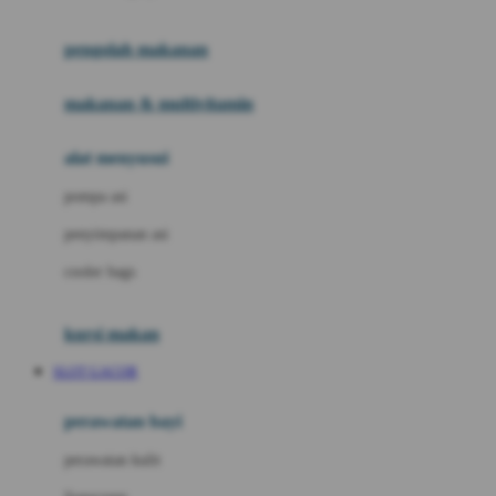
Joie
pengolah makanan
Joolz
Jujube
makanan & multivitamin
K
alat menyusui
Kiddycuts
pompa asi
Kumon
penyimpanan asi
L
cooler bags
Leapfrog
kursi makan
Leclerc
SLOT GACOR
Lee Vierra
Lillebaby
perawatan bayi
Little Bird Told Me
perawatan kulit
Little Miss Janis