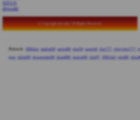
dewa4d
TOGEL
SITUS
dewa4d
© Copyright dewa4d. All Rights Reserved.
Related:
888slot
mabar69
surga88
slot39
surat4d
jitu777
gloryslot777
t
toto
idola69
dewagame88
dota888
siagus88
slot97
369club
sins88
okep