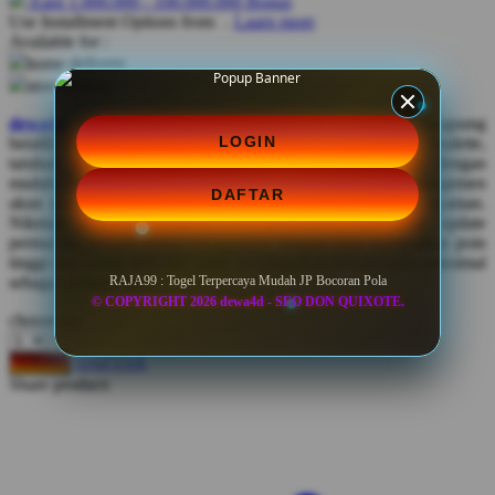
Earn
1.000.000
-
100.000.000
Bonus
Use Installment Options from
.
Laarn more
Q
Available for :
home delivery
QV Baby
store pickup
dewa4d
Setelah register sebagai anggota, kamu bisa langsung
R
LOGIN
beralih antar kategori permainan mulai dari slot, bingo, roulette,
taruhan olahraga, kasino live, hingga permainan meja dengan
Real Shades
mudah. Platform ini menyediakan tips navigasi dan manajemen
DAFTAR
akun yang simpel agar pengalaman bermainmu semakin nyaman.
Red Castle
Nikmati juga fitur deposit dan penarikan cepat serta update
permainan terbaru setiap minggunya. Jangan lupa kumpulkan poin
Ribbon Madness
tinggi dari setiap aktivitas untuk mendapatkan keuntungan maksimal
sebagai pemain baru.
RAJA99 : Togel Terpercaya Mudah JP Bocoran Pola
S
© COPYRIGHT 2026 dewa4d - SEO DON QUIXOTE.
choose qty
Sebamed
DAFTAR
LOGIN
Silver Cross
Share product:
Simply Idea
Skip Hop
Spectra