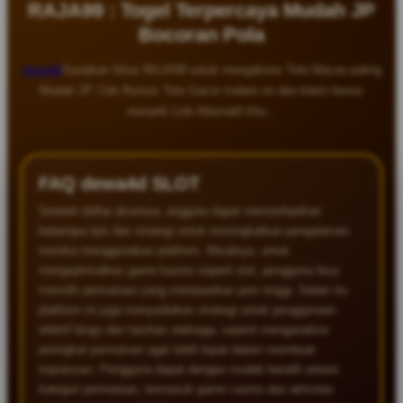
RAJA99 : Togel Terpercaya Mudah JP
Bocoran Pola
dewa4d
Gunakan Situs RAJA99 untuk mengakses Toto Macau paling
Mudah JP. Cek Rumus Toto Gacor malam ini dan klaim bonus
menarik Link Alternatif khu...
FAQ dewa4d SLOT
Setelah daftar akunnya, anggota dapat memanfaatkan
beberapa tips dan strategi untuk meningkatkan pengalaman
mereka menggunakan platform. Misalnya, untuk
mengoptimalkan game kasino seperti slot, pengguna bisa
memilih permainan yang menawarkan poin tinggi. Selain itu
platform ini juga menyediakan strategi untuk penggunaan
efektif bingo dan taruhan olahraga, seperti menganalisis
peringkat permainan agar lebih tepat dalam membuat
keputusan. Pengguna dapat dengan mudah beralih antara
kategori permainan, termasuk game casino dan aktivitas