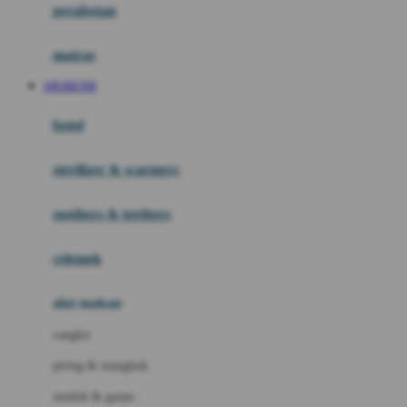
perabotan
Happy Tummy
Hauck
matras
Havaianas
SBOBET88
Hegen
botol
Hot Wheels
sterilizer & warmers
Hybrid
soothers & teethers
I
Inlacta DHA
celemek
Interlac
alat makan
Ivenet
cangkir
J
piring & mangkuk
Jack N Jill
sendok & garpu