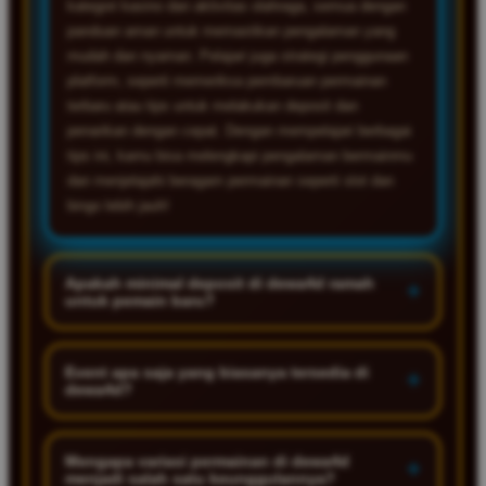
kategori kasino dan aktivitas olahraga, semua dengan
panduan aman untuk memastikan pengalaman yang
mudah dan nyaman. Pelajari juga strategi penggunaan
platform, seperti memeriksa pembaruan permainan
terbaru atau tips untuk melakukan deposit dan
penarikan dengan cepat. Dengan mempelajari berbagai
tips ini, kamu bisa melengkapi pengalaman bermainmu
dan menjelajahi beragam permainan seperti slot dan
bingo lebih jauh!
Apakah minimal deposit di dewa4d ramah
+
untuk pemain baru?
Setelah pendaftaran selesai, anggota dapat
menggunakan tips untuk menavigasi berbagai macam
Event apa saja yang biasanya tersedia di
+
dewa4d?
permainan, contohnya dengan memilih permainan yang
sesuai minat atau memiliki poin tinggi. PLATFORM ini
Setelah mengregister dan menjadi anggota, Anda dapat
menyediakan strategi untuk penggunaan efektif bingo
menggunakan tips untuk menjelajahi berbagai
Mengapa variasi permainan di dewa4d
dan taruhan olahraga, seperti menganalisis peringkat
+
menjadi salah satu keunggulannya?
permainan kasino seperti slot, bingo, dan table games.