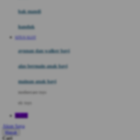
Mini Monkey
Moby
bak mandi
Momami
handuk
Mothercare
SITUS SLOT
Mustela
ayunan dan walker bayi
My Buddy Tag
My K
alas bermain anak bayi
N
mainan anak bayi
Naif
mothercare toys
Nike
elc toys
Nordic Natural
SLOT
Nuby
Akun Saya
Nuna
Masuk
Cari