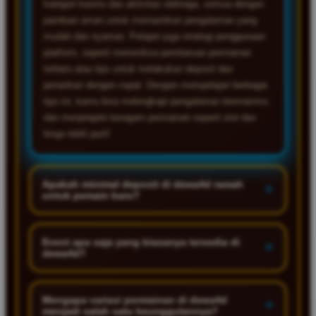
kategori kasino dan aktivitas olahraga, semua dengan
panduan aman untuk memastikan pengalaman yang
mudah dan nyaman. Pelajari juga strategi penggunaan
platform, seperti memeriksa pembaruan permainan
terbaru atau tips untuk melakukan deposit dan
penarikan dengan cepat. Dengan mempelajari berbagai
tips ini, kamu bisa melengkapi pengalaman bermainmu
dan menjelajahi beragam permainan seperti slot dan
bingo lebih jauh!
Apakah minimal deposit di dewa4d ramah
+
untuk pemain baru?
Setelah pendaftaran selesai, anggota dapat
menggunakan tips untuk menavigasi berbagai macam
Event apa saja yang biasanya tersedia di
+
dewa4d?
permainan, contohnya dengan memilih permainan yang
sesuai minat atau memiliki poin tinggi. PLATFORM ini
Setelah mengregister dan menjadi anggota, Anda dapat
menyediakan strategi untuk penggunaan efektif bingo
menggunakan tips untuk menjelajahi berbagai
Mengapa variasi permainan di dewa4d
dan taruhan olahraga, seperti menganalisis peringkat
+
menjadi salah satu keunggulannya?
permainan kasino seperti slot, bingo, dan table games.