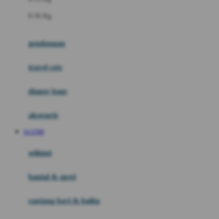
Felt So Sweet
0-36 Kg
Fisher Price
Flipper
gendongan
Friends Of Sally
travel cots
G
diaper bags
Gb
Geko
aksesoris
Graco
SLOT88
Gund
selimut
H
bantal & sprei
Habbie
Haenim
ranjang bayi & balita
Happy Horse