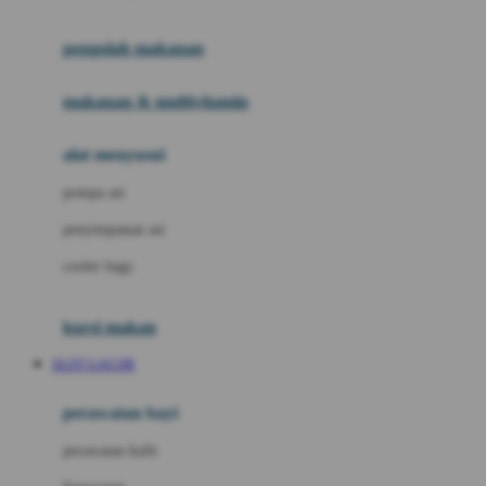
Joie
pengolah makanan
Joolz
Jujube
makanan & multivitamin
K
alat menyusui
Kiddycuts
pompa asi
Kumon
penyimpanan asi
L
cooler bags
Leapfrog
kursi makan
Leclerc
SLOT GACOR
Lee Vierra
Lillebaby
perawatan bayi
Little Bird Told Me
perawatan kulit
Little Miss Janis