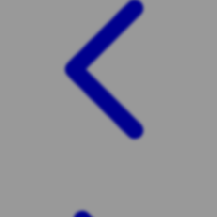
Squishmallows
Starbooks
Stick-O
Stokke
Sudocrem
Sumimo
Sunnylife
Sun-Staches
Swimava
T
Tommee Tippee
Trunki
Tutti Bambini