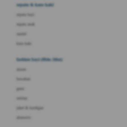
Beauty Barn
sepatu & kaus kaki
Bio Oil
sepatu bayi
Biolane
sepatu anak
Bite Fighters
sandal
Bizzi Growin
kaus kaki
Blackmores
fashion bayi (0bln-3thn)
Blooming Marvellous
atasan
Bonnels
bawahan
Bravado
gaun
Bruder
setelan
Brush Baby
jaket & kardigan
Buds Organics
aksesoris
Bugaboo