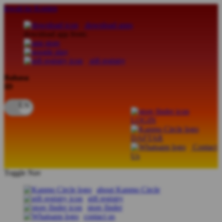
lewati ke Konten
download apps
download app from:
gift registry
Bahasa
ID
LOGIN
DAFTAR
Contact
Us
Toggle Nav
about Kanmo Circle
gift registry
store finder
contact us