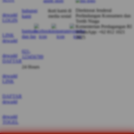
dewa4d
butuh
unduh aplikasi
we accept
bantuan?
dewa4d
hubungi
kami
dewa4d
SLOT
Direktorat Jenderal
hubungi
ikuti kami di
dewa4d
Perlindungan Konsumen dan
kami
media sosial
LOGIN
Tertib Niaga
Kementerian Perdagangan RI
bantuan
WhatsApp: +62 812 1021
LINK
dan faq
3625
dewa4d
021-
dewa4d
123456789
DAFTAR
24 Hours
dewa4d
LINK
DAFTAR
dewa4d