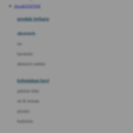
Awan
dewa4d DAFTAR
Azetabio
produk terbaru
B
aksesoris
Baabaasheepz
tas
Babiators
kacamata
Baby Dove
aksesoris rambut
Baby Jogger
Baby Rovega
kebutuhan bayi
Babybee
pakaian tidur
Banana Boat
set & terusan
Banz
piyama
Barbie
bodysuits
Beaba