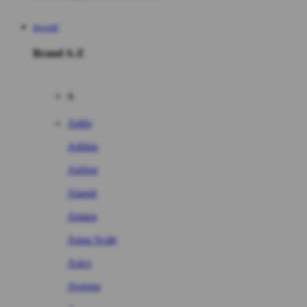
dewa4d
Brand A-Z
A
Addo
Adidas
Airfree
Alamii
Amara
Aqua Scale
Asics
Aveeno