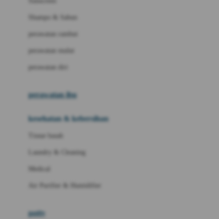
Sunscreen
London Taxi
Shampo & Sabun
Love To Dream
perawatan rambut
perawatan mulut
M
perawatan diri
Magformers
Mama's Choice
perawatan ibu
Mamas&Papas
kesehatan & kebersihan
Mamaway
Tissue basah
Maxi Cosi
Laundry & Cleaning
Megabloks
Medical
Micro
Air Purifier & Humidifier
MiDeer
Mimi & Lula
potty