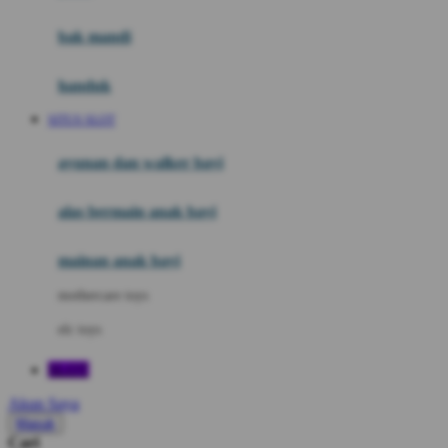
Mini Monkey
Moby
bak mandi
Momami
handuk
Mothercare
SITUS SLOT
Mustela
ayunan dan walker bayi
My Buddy Tag
My K
alas bermain anak bayi
N
mainan anak bayi
Naif
mothercare toys
Nike
elc toys
Nordic Natural
SLOT
Nuby
Akun Saya
Nuna
Masuk
Cari