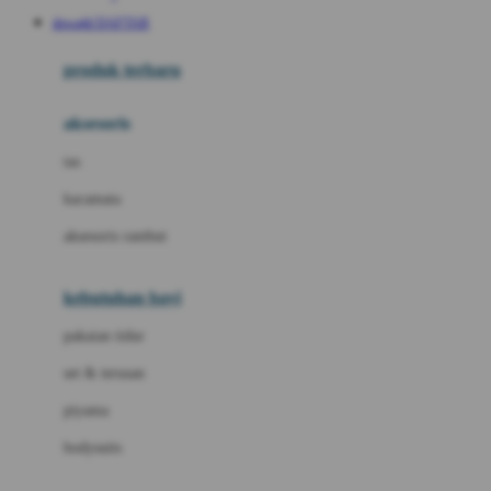
Awan
dewa4d DAFTAR
Azetabio
produk terbaru
B
aksesoris
Baabaasheepz
tas
Babiators
kacamata
Baby Dove
aksesoris rambut
Baby Jogger
Baby Rovega
kebutuhan bayi
Babybee
pakaian tidur
Banana Boat
set & terusan
Banz
piyama
Barbie
bodysuits
Beaba