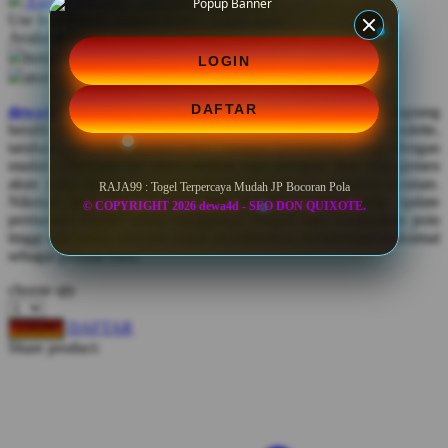
Earn
1.000.000
-
100.000.000
Bonus
Use Installment Options from
.
Laarn more
Q
Available for :
home delivery
LOGIN
QV Baby
store pickup
DAFTAR
dewa4d
Setelah register sebagai anggota, kamu bisa langsung
R
beralih antar kategori permainan mulai dari slot, bingo, roulette,
taruhan olahraga, kasino live, hingga permainan meja dengan
Real Shades
mudah. Platform ini menyediakan tips navigasi dan manajemen
akun yang simpel agar pengalaman bermainmu semakin nyaman.
Red Castle
RAJA99 : Togel Terpercaya Mudah JP Bocoran Pola
Nikmati juga fitur deposit dan penarikan cepat serta update
© COPYRIGHT 2026 dewa4d - SEO DON QUIXOTE.
permainan terbaru setiap minggunya. Jangan lupa kumpulkan poin
Ribbon Madness
tinggi dari setiap aktivitas untuk mendapatkan keuntungan maksimal
sebagai pemain baru.
S
choose qty
Sebamed
DAFTAR
LOGIN
Silver Cross
Share product:
Simply Idea
Skip Hop
Spectra