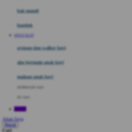
Mini Monkey
Moby
bak mandi
Momami
handuk
Mothercare
SITUS SLOT
Mustela
ayunan dan walker bayi
My Buddy Tag
My K
alas bermain anak bayi
N
mainan anak bayi
Naif
mothercare toys
Nike
elc toys
Nordic Natural
SLOT
Nuby
Akun Saya
Nuna
Masuk
Cari