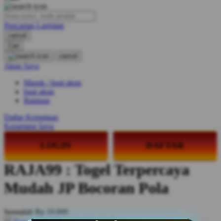
O
Pencarian Lanjutan
Oh Ma Grain
cancel
Okiedog
Cari
cancel
P
Akun Saya
Masuk / buat akun
Peachy
buat akun
Phil & Ted's
Bantuan
Philips Avent
Daftar Keinginan
Keranjang Saya
Pigeon
LOGIN
DAFTAR
Playgro
RAJA99 : Togel Terpercaya
Poled Global
Mudah JP Bocoran Pola
Ponycycle
Puma
Serendah
Rp 10.000
Pureats