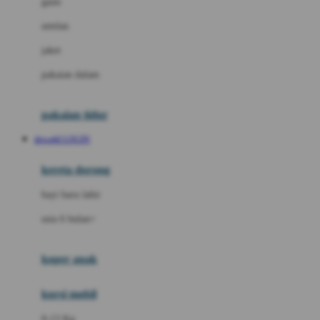
gaun
Dae Organics
setelan
Docare
jaket
Doona
pakaian dalam
Down To Earth
Drew
pakaian tidur
Dr. Brown's
dewa4d LOGIN
E
kereta dorong
ELC
bayi baru lahir
Ergobaby
usia 6 bulan+
Expert Care
koper anak
Ezyroller
kursi mobil
F
0-13 Kg