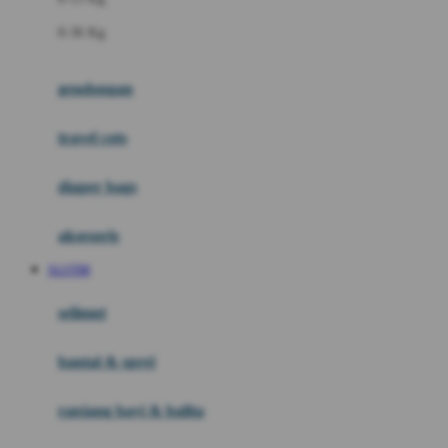
Felt So Sweet
0-36 Kg
Fisher Price
Flipper
gendongan
Friends Of Sally
travel cots
G
diaper bags
Gb
Geko
aksesoris
Graco
SLOT88
Gund
selimut
H
bantal & sprei
Habbie
Haenim
ranjang bayi & balita
Happy Horse