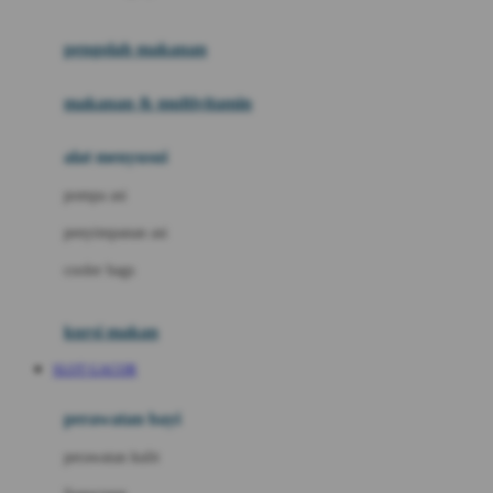
Joie
pengolah makanan
Joolz
Jujube
makanan & multivitamin
K
alat menyusui
Kiddycuts
pompa asi
Kumon
penyimpanan asi
L
cooler bags
Leapfrog
kursi makan
Leclerc
SLOT GACOR
Lee Vierra
Lillebaby
perawatan bayi
Little Bird Told Me
perawatan kulit
Little Miss Janis