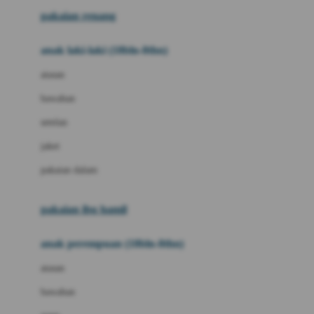
Buggygear
pakaian renang
Bumkins
anak laki-laki (18bln-8thn)
C
atasan
Cetaphil
bawahan
Chicco
setelan
Childlife
jaket
Clevamama
pakaian dalam
Cocolatte
Cottonseeds
pakaian ibu hamil
Cozy N Safe
anak perempuan (18bln-8thn)
Crane
atasan
Cybex
bawahan
D