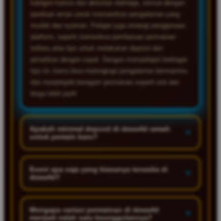
kategori kasino dan aktivitas olahraga, semua dengan
panduan aman untuk memastikan pengalaman yang
mudah dan nyaman. Pelajari juga strategi penggunaan
platform, seperti memeriksa pembaruan permainan
terbaru atau tips untuk melakukan deposit dan
penarikan dengan cepat. Dengan mempelajari berbagai
tips ini, kamu bisa melengkapi pengalaman bermainmu
dan menjelajahi beragam permainan seperti slot dan
bingo lebih jauh!
Apakah minimal deposit di dewa4d ramah
+
untuk pemain baru?
Setelah pendaftaran selesai, anggota dapat
menggunakan tips untuk menavigasi berbagai macam
Event apa saja yang biasanya tersedia di
+
dewa4d?
permainan, contohnya dengan memilih permainan yang
sesuai minat atau memiliki poin tinggi. PLATFORM ini
Setelah mengregister dan menjadi anggota, Anda dapat
menyediakan strategi untuk penggunaan efektif bingo
menggunakan tips untuk menjelajahi berbagai
Mengapa variasi permainan di dewa4d
dan taruhan olahraga, seperti menganalisis peringkat
+
menjadi salah satu keunggulannya?
permainan kasino seperti slot, bingo, dan table games.