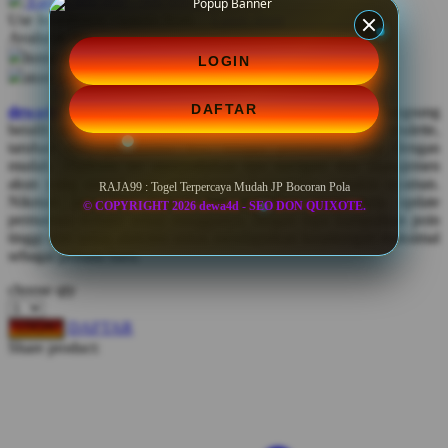
Earn
1.000.000
-
100.000.000
Bonus
Use Installment Options from
.
Laarn more
Q
Available for :
home delivery
LOGIN
QV Baby
store pickup
DAFTAR
dewa4d
Setelah register sebagai anggota, kamu bisa langsung
R
beralih antar kategori permainan mulai dari slot, bingo, roulette,
taruhan olahraga, kasino live, hingga permainan meja dengan
Real Shades
mudah. Platform ini menyediakan tips navigasi dan manajemen
akun yang simpel agar pengalaman bermainmu semakin nyaman.
Red Castle
RAJA99 : Togel Terpercaya Mudah JP Bocoran Pola
Nikmati juga fitur deposit dan penarikan cepat serta update
© COPYRIGHT 2026 dewa4d - SEO DON QUIXOTE.
permainan terbaru setiap minggunya. Jangan lupa kumpulkan poin
Ribbon Madness
tinggi dari setiap aktivitas untuk mendapatkan keuntungan maksimal
sebagai pemain baru.
S
choose qty
Sebamed
DAFTAR
LOGIN
Silver Cross
Share product:
Simply Idea
Skip Hop
Spectra