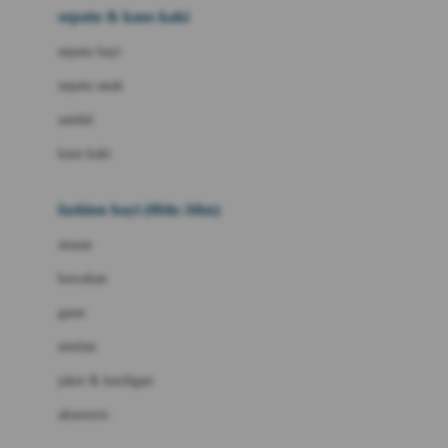
Beauty Barn
sepatu & kaus kaki
Bio Oil
sepatu bayi
Biolane
sepatu anak
Bite Fighters
sandal
Bizzi Growin
kaus kaki
Blackmores
fashion bayi (0bln-3thn)
Blooming Marvellous
atasan
Bonnels
bawahan
Bravado
gaun
Bruder
setelan
Brush Baby
jaket & kardigan
Buds Organics
aksesoris
Bugaboo