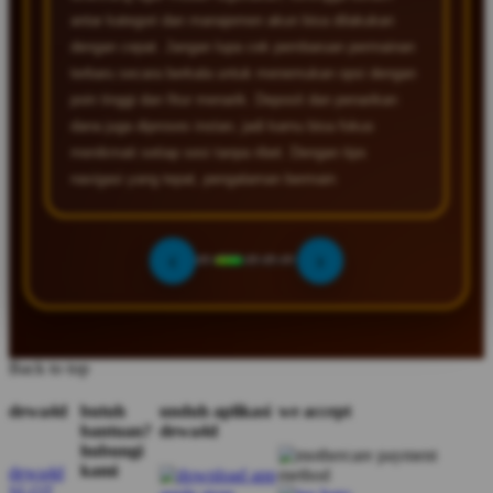
platform.
‹
›
Back to top