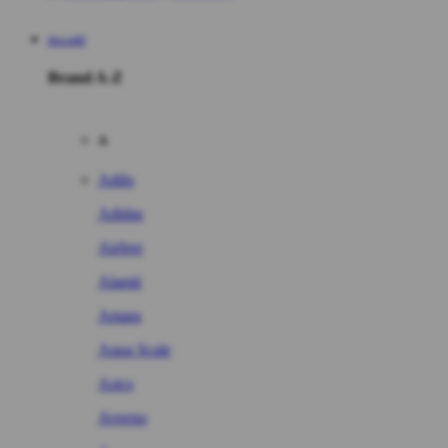
dewa4d
Brand A-Z
A
Addo
Adidas
Airfree
Alamii
Amara
Aqua Scale
Asics
Aveeno