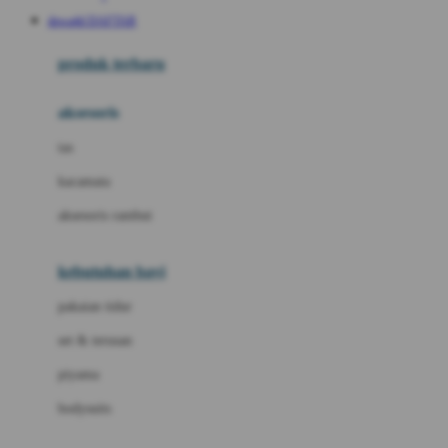
Awan
dewa4d DAFTAR
Azetabio
produk terbaru
B
aksesoris
Baabaasheepz
tas
Babiators
kacamata
Baby Dove
aksesoris rambut
Baby Jogger
Baby Rovega
kebutuhan bayi
Babybee
pakaian tidur
Banana Boat
set & terusan
Banz
piyama
Barbie
bodysuits
Beaba