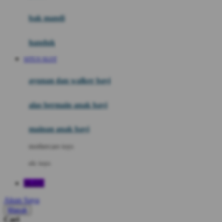
Mini Monkey
Moby
bak mandi
Momami
handuk
Mothercare
SITUS SLOT
Mustela
ayunan dan walker bayi
My Buddy Tag
My K
alas bermain anak bayi
N
mainan anak bayi
Naif
mothercare toys
Nike
elc toys
Nordic Natural
SLOT
Nuby
Akun Saya
Nuna
Masuk
Cari