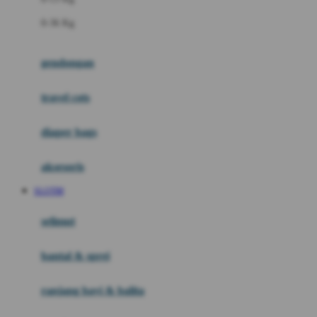
Felt So Sweet
0-36 Kg
Fisher Price
Flipper
gendongan
Friends Of Sally
travel cots
G
diaper bags
Gb
Geko
aksesoris
Graco
SLOT88
Gund
selimut
H
bantal & sprei
Habbie
Haenim
ranjang bayi & balita
Happy Horse