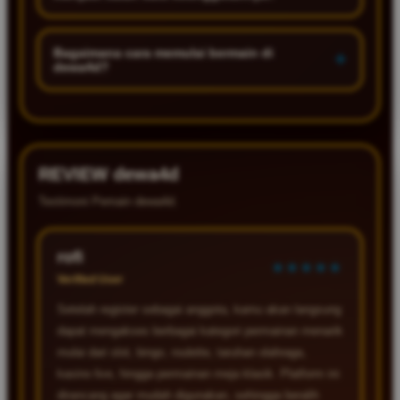
pertandingan untuk membuat keputusan yang lebih hati-
Misalnya, Anda bisa memilih permainan dengan poin
hati. Pengguna dapat dengan mudah mengakses
Setelah mendaftar sebagai anggota, kamu dapat
tinggi atau mempelajari strategi efektif untuk
sepuluh tips untuk mengelola akun, misalnya beralih
menggunakan berbagai tips untuk menavigasi dunia
Bagaimana cara memulai bermain di
meningkatkan peluang kemenangan. Platform ini juga
+
cepat antara kategori permainan kasino dan aktivitas
dewa4d?
perjudian digital ini. Untuk contohnya, pilihlah slot atau
menyediakan informasi tentang olahraga terkini,
olahraga. Selain itu, platform ini menawarkan tips
permainan meja yang menawarkan poin tinggi untuk
memungkinkan Anda untuk memaksimalkan
Setelah daftar , anggot dapat menggunakan tips untuk
tentang cara deposit dan penarikan yang lebih cepat
meningkatkan peluangmu. Selain itu, platform ini
pengalaman bermain taruhan olahraga. Anda dapat
menavigasi permainan kasino dan olahraga secara
atau memeriksa pembaruan game terbaru. Dengan
menyediakan strategi untuk penggunaan efektif bingo
mengelola akun Anda dengan mudah - beralih cepat
efektif. Misalnya, pengguna dapat mempelajari strategi
panduan ini, Anda dapat memaksimalkan pengalaman
dan kategori taruhan olahraga, seperti menganalisis
antara kategori permainan kasino dan olahraga,
untuk memilih permainan bingo atau taruhan olahraga
bermain seperti slot dan bingo dengan cara yang aman
peringkat para pemain untuk membuat keputusan yang
REVIEW dewa4d
memeriksa riwayat aktivitas, dan memantau poin yang
yang memberikan poin tertinggi. Platform ini juga
dan menyenangkan.
lebih hati-hati. Kamu dapat dengan mudah mengakses
telah Anda kumpulkan. Selain itu, platform ini juga
Testimoni Pemain dewa4d.
menyediakan panduan tentang cara mengaplikasikan
sepuluh tips untuk mengelola akun, misalnya beralih
memberi tahu Anda cara deposit dan withdrawal dengan
tips manajemen akun, seperti beralih cepat antara jenis
cepat antara permainan kasino dan aktivitas terkait
cepat dan aman. Dengan tips dan strategi yang
permainan, memproses deposit, penarikan, serta
olahraga, semua dengan panduan penggunaan yang
tersedia, Anda dapat menavigasi platform dengan
dina
melacak pembaruan terbaru pada permainan favorit
aman dan terpercaya.
mudah dan membuat pengalaman bermain semakin
mereka. Bagi pengguna baru, platform ini menawarkan
Verified User
menyenangkan.
sepuluh tips untuk memahami cara mendapatkan
pengalaman paling optimal, mencakup strategi dasar
dalam menikmati berbagai macam permainan mulai dari
slot hingga sports betting, sambil memastikan
keamanan dan kenyamanan selama menggunakan