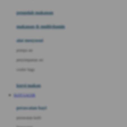
Joie
pengolah makanan
Joolz
Jujube
makanan & multivitamin
K
alat menyusui
Kiddycuts
pompa asi
Kumon
penyimpanan asi
L
cooler bags
Leapfrog
kursi makan
Leclerc
SLOT GACOR
Lee Vierra
Lillebaby
perawatan bayi
Little Bird Told Me
perawatan kulit
Little Miss Janis