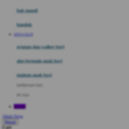
Mini Monkey
Moby
bak mandi
Momami
handuk
Mothercare
SITUS SLOT
Mustela
ayunan dan walker bayi
My Buddy Tag
My K
alas bermain anak bayi
N
mainan anak bayi
Naif
mothercare toys
Nike
elc toys
Nordic Natural
SLOT
Nuby
Akun Saya
Nuna
Masuk
Cari