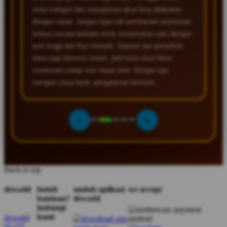
platform.
‹
›
Back to top