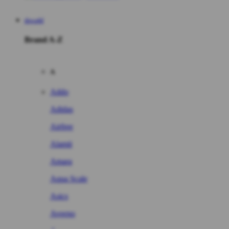
dewa4d
Brand A-Z
A
Addo
Adidas
Airfree
Alamii
Amara
Aqua Scale
Asics
Aveeno