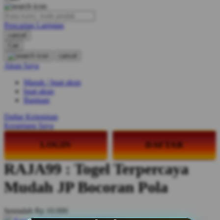
O
Pencarian Lanjutan
Oh Ma Grain
cancel
Okiedog
Cari
cancel
P
Akun Saya
Masuk / buat akun
Peachy
buat akun
Phil & Ted's
Bantuan
Philips Avent
Daftar Keinginan
Keranjang Saya
Pigeon
LOGIN
DAFTAR
Playgro
RAJA99 : Togel Terpercaya
Poled Global
Mudah JP Bocoran Pola
Ponycycle
Puma
Serendah
Rp 10.000
Pureats