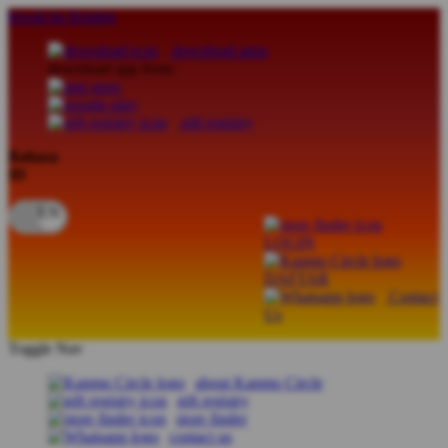
lewati ke Konten
download apps
download app from:
gift registry
Bahasa
ID
LOGIN
DAFTAR
Contact
Us
Toggle Nav
about Kanmo Circle
gift registry
store finder
contact us