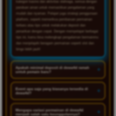
kategori kasino dan aktivitas olahraga, semua dengan
panduan aman untuk memastikan pengalaman yang
mudah dan nyaman. Pelajari juga strategi penggunaan
platform, seperti memeriksa pembaruan permainan
terbaru atau tips untuk melakukan deposit dan
penarikan dengan cepat. Dengan mempelajari berbagai
tips ini, kamu bisa melengkapi pengalaman bermainmu
dan menjelajahi beragam permainan seperti slot dan
bingo lebih jauh!
Apakah minimal deposit di dewa4d ramah
+
untuk pemain baru?
Setelah pendaftaran selesai, anggota dapat
menggunakan tips untuk menavigasi berbagai macam
Event apa saja yang biasanya tersedia di
+
dewa4d?
permainan, contohnya dengan memilih permainan yang
sesuai minat atau memiliki poin tinggi. PLATFORM ini
Setelah mengregister dan menjadi anggota, Anda dapat
menyediakan strategi untuk penggunaan efektif bingo
menggunakan tips untuk menjelajahi berbagai
Mengapa variasi permainan di dewa4d
dan taruhan olahraga, seperti menganalisis peringkat
+
menjadi salah satu keunggulannya?
permainan kasino seperti slot, bingo, dan table games.