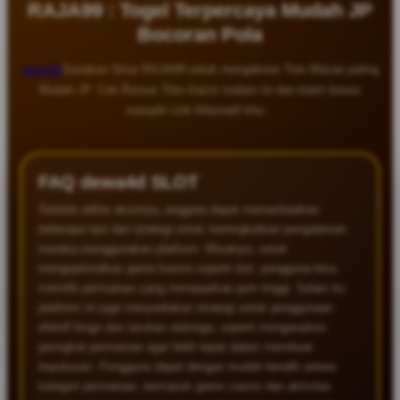
RAJA99 : Togel Terpercaya Mudah JP
Bocoran Pola
dewa4d
Gunakan Situs RAJA99 untuk mengakses Toto Macau paling
Mudah JP. Cek Rumus Toto Gacor malam ini dan klaim bonus
menarik Link Alternatif khu...
FAQ dewa4d SLOT
Setelah daftar akunnya, anggota dapat memanfaatkan
beberapa tips dan strategi untuk meningkatkan pengalaman
mereka menggunakan platform. Misalnya, untuk
mengoptimalkan game kasino seperti slot, pengguna bisa
memilih permainan yang menawarkan poin tinggi. Selain itu
platform ini juga menyediakan strategi untuk penggunaan
efektif bingo dan taruhan olahraga, seperti menganalisis
peringkat permainan agar lebih tepat dalam membuat
keputusan. Pengguna dapat dengan mudah beralih antara
kategori permainan, termasuk game casino dan aktivitas