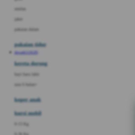
setelan
jaket
pakaian dalam
pakaian tidur
dewa4d LOGIN
kereta dorong
bayi baru lahir
usia 6 bulan+
koper anak
kursi mobil
0-13 Kg
0-36 Kg