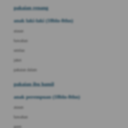
pakaian renang
anak laki-laki (18bln-8thn)
atasan
bawahan
setelan
jaket
pakaian dalam
pakaian ibu hamil
anak perempuan (18bln-8thn)
atasan
bawahan
gaun