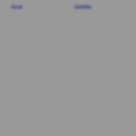
Awan
Azetabio