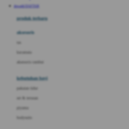
Awan
dewa4d DAFTAR
Azetabio
produk terbaru
B
aksesoris
Baabaasheepz
tas
Babiators
kacamata
Baby Dove
aksesoris rambut
Baby Jogger
Baby Rovega
kebutuhan bayi
Babybee
pakaian tidur
Banana Boat
set & terusan
Banz
piyama
Barbie
bodysuits
Beaba