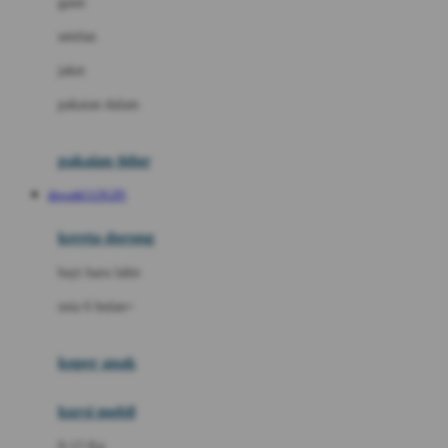
gaun
Dae Organics
setelan
Docare
jaket
Doona
pakaian dalam
Down To Earth
Drew
pakaian tidur
Dr. Brown's
dewa4d LOGIN
E
kereta dorong
ELC
bayi baru lahir
Ergobaby
usia 6 bulan+
Expert Care
koper anak
Ezyroller
kursi mobil
F
0-13 Kg