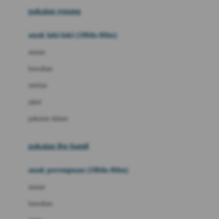
Buggygear
pakaian renang
Bumkins
anak laki-laki (18bln-8thn)
C
atasan
Cetaphil
bawahan
Chicco
setelan
Childlife
jaket
Clevamama
pakaian dalam
Cocolatte
Cottonseeds
pakaian ibu hamil
Cozy N Safe
anak perempuan (18bln-8thn)
Crane
atasan
Cybex
bawahan
D