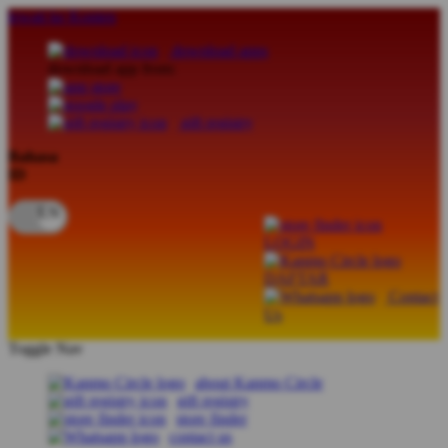
lewati ke Konten
download apps
download app from:
gift registry
Bahasa
ID
LOGIN
DAFTAR
Contact
Us
Toggle Nav
about Kanmo Circle
gift registry
store finder
contact us