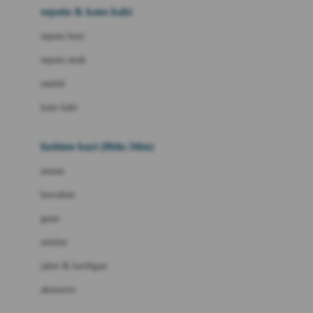
Beauty Barn
sepatu & kaus kaki
Bio Oil
sepatu bayi
Biolane
sepatu anak
Bite Fighters
sandal
Bizzi Growin
kaus kaki
Blackmores
fashion bayi (0bln-3thn)
Blooming Marvellous
atasan
Bonnels
bawahan
Bravado
gaun
Bruder
setelan
Brush Baby
jaket & kardigan
Buds Organics
aksesoris
Bugaboo