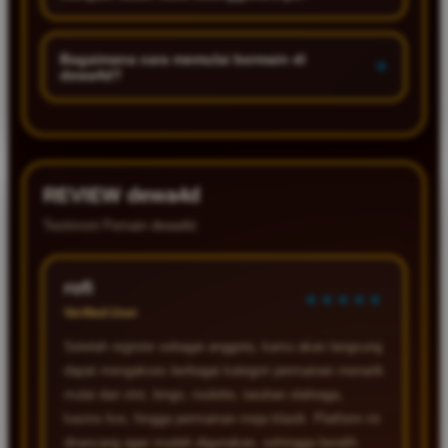
pertandingan untuk membuat keputusan yang lebih hati-
Misalnya, Anda bisa memilih permainan dengan poin
hati. Pengguna dapat dengan mudah mengakses
Setelah mendaftar sebagai anggota, kamu dapat
tinggi atau mempelajari strategi efektif untuk
sepuluh tips untuk mengelola akun, misalnya beralih
menggunakan berbagai tips untuk menavigasi dunia
Bagaimana cara memulai bermain di
meningkatkan peluang kemenangan. Platform ini juga
+
cepat antara kategori permainan kasino dan aktivitas
dewa4d?
perjudian digital ini. Untuk contohnya, pilihlah slot atau
menyediakan informasi tentang olahraga terkini,
olahraga. Selain itu, platform ini menawarkan tips
permainan meja yang menawarkan poin tinggi untuk
memungkinkan Anda untuk memaksimalkan
Setelah daftar , anggot dapat menggunakan tips untuk
tentang cara deposit dan penarikan yang lebih cepat
meningkatkan peluangmu. Selain itu, platform ini
pengalaman bermain taruhan olahraga. Anda dapat
menavigasi permainan kasino dan olahraga secara
atau memeriksa pembaruan game terbaru. Dengan
menyediakan strategi untuk penggunaan efektif bingo
mengelola akun Anda dengan mudah - beralih cepat
efektif. Misalnya, pengguna dapat mempelajari strategi
panduan ini, Anda dapat memaksimalkan pengalaman
dan kategori taruhan olahraga, seperti menganalisis
antara kategori permainan kasino dan olahraga,
untuk memilih permainan bingo atau taruhan olahraga
bermain seperti slot dan bingo dengan cara yang aman
peringkat para pemain untuk membuat keputusan yang
REVIEW dewa4d
memeriksa riwayat aktivitas, dan memantau poin yang
yang memberikan poin tertinggi. Platform ini juga
dan menyenangkan.
lebih hati-hati. Kamu dapat dengan mudah mengakses
telah Anda kumpulkan. Selain itu, platform ini juga
Testimoni Pemain dewa4d.
menyediakan panduan tentang cara mengaplikasikan
sepuluh tips untuk mengelola akun, misalnya beralih
memberi tahu Anda cara deposit dan withdrawal dengan
tips manajemen akun, seperti beralih cepat antara jenis
cepat antara permainan kasino dan aktivitas terkait
cepat dan aman. Dengan tips dan strategi yang
permainan, memproses deposit, penarikan, serta
olahraga, semua dengan panduan penggunaan yang
tersedia, Anda dapat menavigasi platform dengan
dina
melacak pembaruan terbaru pada permainan favorit
aman dan terpercaya.
mudah dan membuat pengalaman bermain semakin
mereka. Bagi pengguna baru, platform ini menawarkan
Verified User
menyenangkan.
sepuluh tips untuk memahami cara mendapatkan
pengalaman paling optimal, mencakup strategi dasar
dalam menikmati berbagai macam permainan mulai dari
slot hingga sports betting, sambil memastikan
keamanan dan kenyamanan selama menggunakan