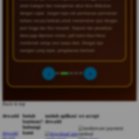
platform.
‹
›
Back to top