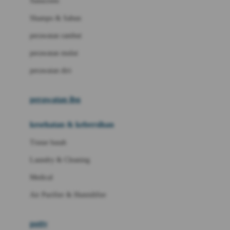
Sunscreen
London Taxi
Shampo & Sabun
Love To Dream
perawatan rambut
perawatan mulut
M
perawatan diri
Magformers
Mama's Choice
perawatan ibu
Mamas&Papas
kesehatan & kebersihan
Mamaway
Tissue basah
Maxi Cosi
Laundry & Cleaning
Megabloks
Medical
Micro
Air Purifier & Humidifier
MiDeer
Mimi & Lula
potty