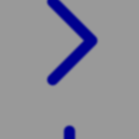
Twistshake
TY Toys
U
V
Veja
Vitaflow
Vtech
W
Waterland
Wellness