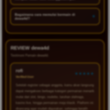
pertandingan untuk membuat keputusan yang lebih hati-
Misalnya, Anda bisa memilih permainan dengan poin
hati. Pengguna dapat dengan mudah mengakses
Setelah mendaftar sebagai anggota, kamu dapat
tinggi atau mempelajari strategi efektif untuk
sepuluh tips untuk mengelola akun, misalnya beralih
menggunakan berbagai tips untuk menavigasi dunia
Bagaimana cara memulai bermain di
meningkatkan peluang kemenangan. Platform ini juga
+
cepat antara kategori permainan kasino dan aktivitas
dewa4d?
perjudian digital ini. Untuk contohnya, pilihlah slot atau
menyediakan informasi tentang olahraga terkini,
olahraga. Selain itu, platform ini menawarkan tips
permainan meja yang menawarkan poin tinggi untuk
memungkinkan Anda untuk memaksimalkan
Setelah daftar , anggot dapat menggunakan tips untuk
tentang cara deposit dan penarikan yang lebih cepat
meningkatkan peluangmu. Selain itu, platform ini
pengalaman bermain taruhan olahraga. Anda dapat
menavigasi permainan kasino dan olahraga secara
atau memeriksa pembaruan game terbaru. Dengan
menyediakan strategi untuk penggunaan efektif bingo
mengelola akun Anda dengan mudah - beralih cepat
efektif. Misalnya, pengguna dapat mempelajari strategi
panduan ini, Anda dapat memaksimalkan pengalaman
dan kategori taruhan olahraga, seperti menganalisis
antara kategori permainan kasino dan olahraga,
untuk memilih permainan bingo atau taruhan olahraga
bermain seperti slot dan bingo dengan cara yang aman
peringkat para pemain untuk membuat keputusan yang
REVIEW dewa4d
memeriksa riwayat aktivitas, dan memantau poin yang
yang memberikan poin tertinggi. Platform ini juga
dan menyenangkan.
lebih hati-hati. Kamu dapat dengan mudah mengakses
telah Anda kumpulkan. Selain itu, platform ini juga
Testimoni Pemain dewa4d.
menyediakan panduan tentang cara mengaplikasikan
sepuluh tips untuk mengelola akun, misalnya beralih
memberi tahu Anda cara deposit dan withdrawal dengan
tips manajemen akun, seperti beralih cepat antara jenis
cepat antara permainan kasino dan aktivitas terkait
cepat dan aman. Dengan tips dan strategi yang
permainan, memproses deposit, penarikan, serta
olahraga, semua dengan panduan penggunaan yang
dina
tersedia, Anda dapat menavigasi platform dengan
melacak pembaruan terbaru pada permainan favorit
★★★★★
aman dan terpercaya.
Verified User
mudah dan membuat pengalaman bermain semakin
mereka. Bagi pengguna baru, platform ini menawarkan
menyenangkan.
sepuluh tips untuk memahami cara mendapatkan
Setelah mendaftar, kamu bisa menggunakan berbagai
pengalaman paling optimal, mencakup strategi dasar
tips untuk menavigasi berbagai macam permainan
dalam menikmati berbagai macam permainan mulai dari
yang tersedia, misalnya memilih jenis game yang
slot hingga sports betting, sambil memastikan
sesuai dengan preferensimu atau mempelajari strategi
keamanan dan kenyamanan selama menggunakan
populer di dunia kasino. Platform ini juga menyediakan