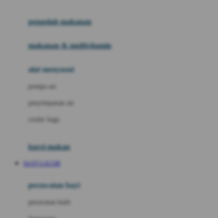
Joie
pengolah makanan
Joolz
Jujube
makanan & multivitamin
K
alat menyusui
Kiddycuts
pompa asi
Kumon
penyimpanan asi
L
cooler bags
Leapfrog
kursi makan
Leclerc
SLOT GACOR
Lee Vierra
Lillebaby
perawatan bayi
Little Bird Told Me
perawatan kulit
Little Miss Janis