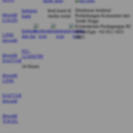
dewa4d
butuh
unduh aplikasi
we accept
bantuan?
dewa4d
hubungi
kami
dewa4d
SLOT
Direktorat Jenderal
hubungi
ikuti kami di
dewa4d
Perlindungan Konsumen dan
kami
media sosial
LOGIN
Tertib Niaga
Kementerian Perdagangan RI
bantuan
WhatsApp: +62 812 1021
LINK
dan faq
3625
dewa4d
021-
dewa4d
123456789
DAFTAR
24 Hours
dewa4d
LINK
DAFTAR
dewa4d