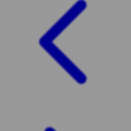
Squishmallows
Starbooks
Stick-O
Stokke
Sudocrem
Sumimo
Sunnylife
Sun-Staches
Swimava
T
Tommee Tippee
Trunki
Tutti Bambini