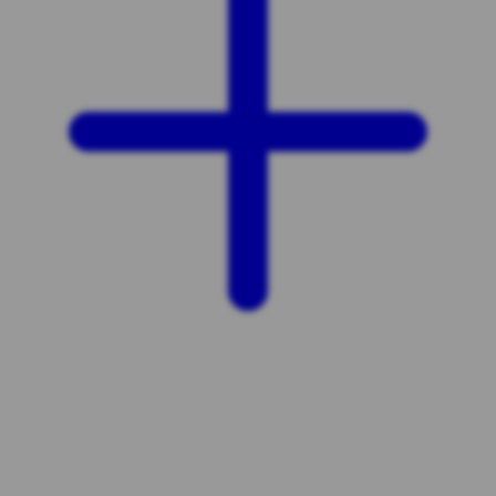
X
Xootz
Y
Yamatoya
Z
Zaxy
Zoggs
0-9
4Moms
59S