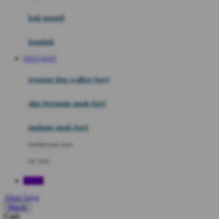
Mini Monkey
Moby
bak mandi
Momami
handuk
Mothercare
SITUS SLOT
Mustela
ayunan dan walker bayi
My Buddy Tag
My K
alas bermain anak bayi
N
mainan anak bayi
Naif
mothercare toys
Nike
elc toys
Nordic Natural
SLOT
Nuby
Akun Saya
Nuna
Masuk
Cari