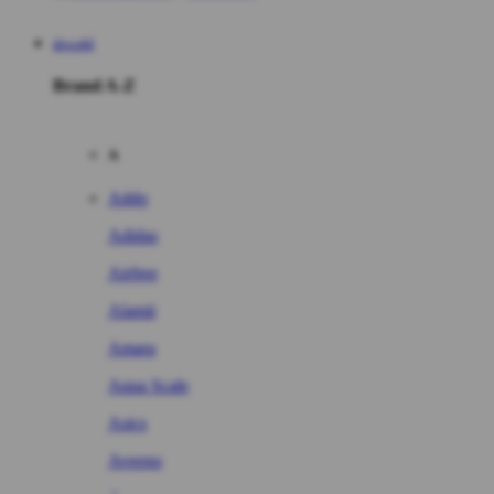
dewa4d
Brand A-Z
A
Addo
Adidas
Airfree
Alamii
Amara
Aqua Scale
Asics
Aveeno