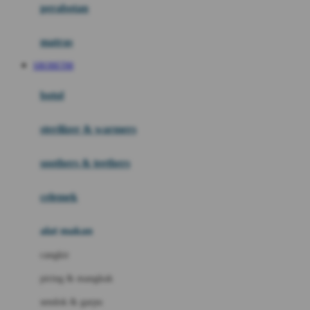
perabotan
Happy Tummy
Hauck
matras
Havaianas
SBOBET88
Hegen
botol
Hot Wheels
sterilizer & warmers
Hybrid
soothers & teethers
I
Inlacta DHA
celemek
Interlac
alat makan
Ivenet
cangkir
J
piring & mangkuk
Jack N Jill
sendok & garpu