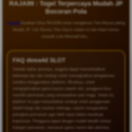
RAJA99 : Togel Terpercaya Mudah JP
Bocoran Pola
dewa4d
Gunakan Situs RAJA99 untuk mengakses Toto Macau paling
Mudah JP. Cek Rumus Toto Gacor malam ini dan klaim bonus
menarik Link Alternatif khu...
FAQ dewa4d SLOT
Setelah daftar akunnya, anggota dapat memanfaatkan
beberapa tips dan strategi untuk meningkatkan pengalaman
mereka menggunakan platform. Misalnya, untuk
mengoptimalkan game kasino seperti slot, pengguna bisa
memilih permainan yang menawarkan poin tinggi. Selain itu
platform ini juga menyediakan strategi untuk penggunaan
efektif bingo dan taruhan olahraga, seperti menganalisis
peringkat permainan agar lebih tepat dalam membuat
keputusan. Pengguna dapat dengan mudah beralih antara
kategori permainan, termasuk game casino dan aktivitas