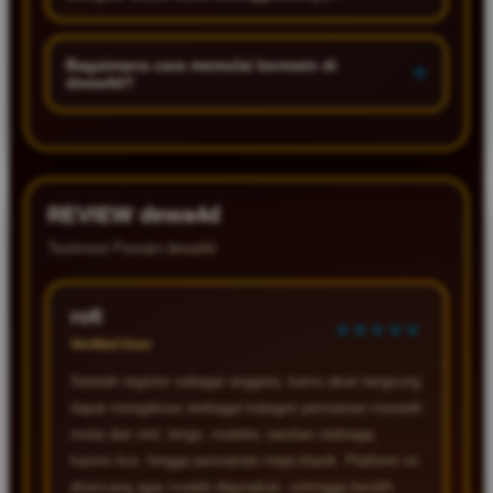
pertandingan untuk membuat keputusan yang lebih hati-
Misalnya, Anda bisa memilih permainan dengan poin
hati. Pengguna dapat dengan mudah mengakses
Setelah mendaftar sebagai anggota, kamu dapat
tinggi atau mempelajari strategi efektif untuk
sepuluh tips untuk mengelola akun, misalnya beralih
menggunakan berbagai tips untuk menavigasi dunia
Bagaimana cara memulai bermain di
meningkatkan peluang kemenangan. Platform ini juga
+
cepat antara kategori permainan kasino dan aktivitas
dewa4d?
perjudian digital ini. Untuk contohnya, pilihlah slot atau
menyediakan informasi tentang olahraga terkini,
olahraga. Selain itu, platform ini menawarkan tips
permainan meja yang menawarkan poin tinggi untuk
memungkinkan Anda untuk memaksimalkan
Setelah daftar , anggot dapat menggunakan tips untuk
tentang cara deposit dan penarikan yang lebih cepat
meningkatkan peluangmu. Selain itu, platform ini
pengalaman bermain taruhan olahraga. Anda dapat
menavigasi permainan kasino dan olahraga secara
atau memeriksa pembaruan game terbaru. Dengan
menyediakan strategi untuk penggunaan efektif bingo
mengelola akun Anda dengan mudah - beralih cepat
efektif. Misalnya, pengguna dapat mempelajari strategi
panduan ini, Anda dapat memaksimalkan pengalaman
dan kategori taruhan olahraga, seperti menganalisis
antara kategori permainan kasino dan olahraga,
untuk memilih permainan bingo atau taruhan olahraga
bermain seperti slot dan bingo dengan cara yang aman
peringkat para pemain untuk membuat keputusan yang
REVIEW dewa4d
memeriksa riwayat aktivitas, dan memantau poin yang
yang memberikan poin tertinggi. Platform ini juga
dan menyenangkan.
lebih hati-hati. Kamu dapat dengan mudah mengakses
telah Anda kumpulkan. Selain itu, platform ini juga
Testimoni Pemain dewa4d.
menyediakan panduan tentang cara mengaplikasikan
sepuluh tips untuk mengelola akun, misalnya beralih
memberi tahu Anda cara deposit dan withdrawal dengan
tips manajemen akun, seperti beralih cepat antara jenis
cepat antara permainan kasino dan aktivitas terkait
cepat dan aman. Dengan tips dan strategi yang
permainan, memproses deposit, penarikan, serta
olahraga, semua dengan panduan penggunaan yang
tersedia, Anda dapat menavigasi platform dengan
dina
melacak pembaruan terbaru pada permainan favorit
aman dan terpercaya.
mudah dan membuat pengalaman bermain semakin
mereka. Bagi pengguna baru, platform ini menawarkan
Verified User
menyenangkan.
sepuluh tips untuk memahami cara mendapatkan
pengalaman paling optimal, mencakup strategi dasar
dalam menikmati berbagai macam permainan mulai dari
slot hingga sports betting, sambil memastikan
keamanan dan kenyamanan selama menggunakan