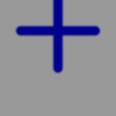
X
Xootz
Y
Yamatoya
Z
Zaxy
Zoggs
0-9
4Moms
59S