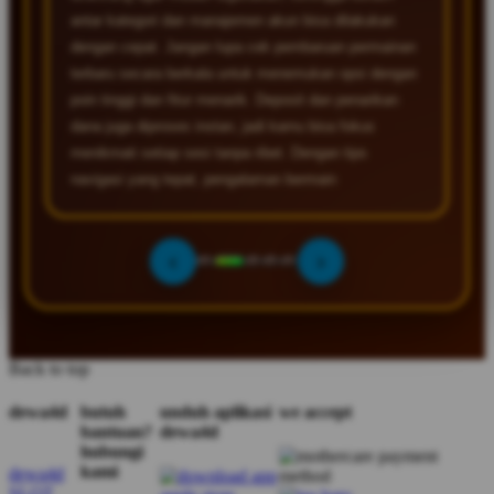
platform.
‹
›
Back to top