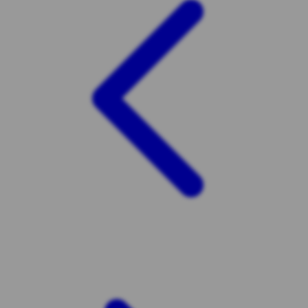
Squishmallows
Starbooks
Stick-O
Stokke
Sudocrem
Sumimo
Sunnylife
Sun-Staches
Swimava
T
Tommee Tippee
Trunki
Tutti Bambini