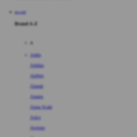
dewa4d
Brand A-Z
A
Addo
Adidas
Airfree
Alamii
Amara
Aqua Scale
Asics
Aveeno