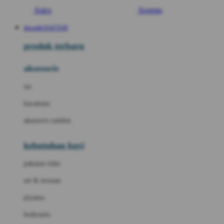
Asics
Aveeno
dewa4d DAFTAR
produk terbaru
aksesoris
tas
kacamata
aksesoris rambut
kebutuhan bayi
pakaian tidur
set & terusan
piyama
bodysuits