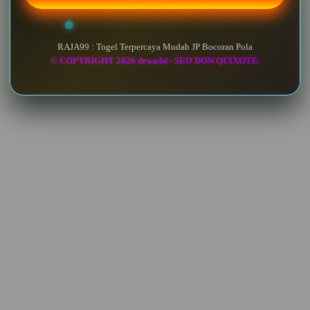
RAJA99 : Togel Terpercaya Mudah JP Bocoran Pola
© COPYRIGHT 2026 dewa4d - SEO DON QUIXOTE.