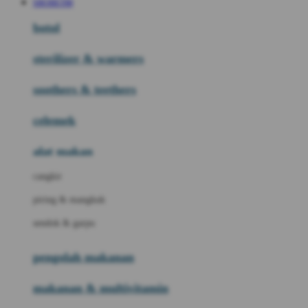
SBOBET88
botol
sterilizer & warmers
soothers & teethers
celemek
alat makan
cangkir
piring & mangkuk
sendok & garpu
pengolah makanan
makanan & multivitamin