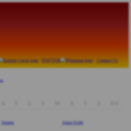
DAFTAR
Contact Us
us
S
T
U
V
W
X
Y
Z
0-9
Amara
Aqua Scale