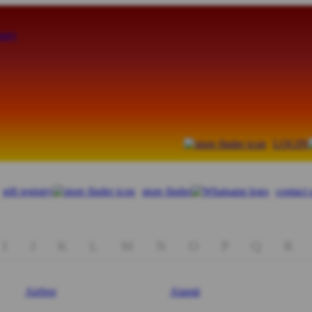
istry
LOGIN
gift registry
store finder
contact 
I
J
K
L
M
N
O
P
Q
R
Airfree
Alamii