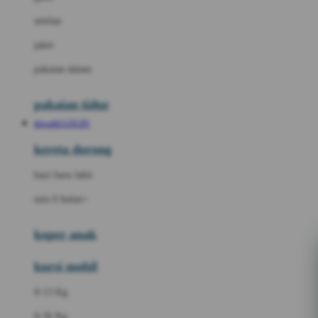
setelan
jaket
pakaian dalam
pakaian tidur
dewa4d LOGIN
kereta dorong
bayi baru lahir
usia 6 bulan+
koper anak
kursi mobil
0-13 Kg
0-36 Kg