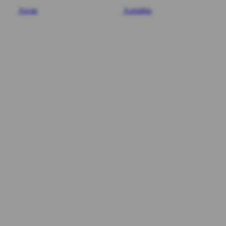
Awan
Azetabio