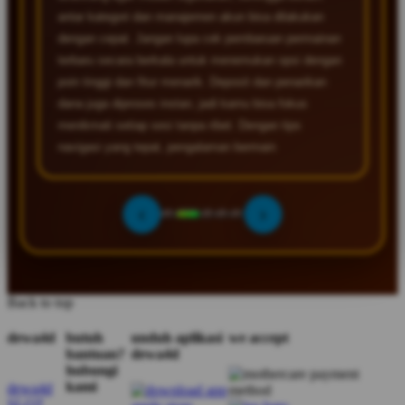
platform.
tips untuk penggunaan efektif dalam berbagai kategori,
seperti bingo dan olahraga. Misalnya, pengguna bisa
menganalisis peringkat pertandingan olahraga untuk
membuat keputusan yang lebih tepat saat bertaruh
atau mempelajari strategi khusus untuk memenangkan
permainan bingo. Selain itu, kamu dapat menemukan
tips praktis mengenai cara mengelola akun dengan
mudah, seperti beralih cepat antara bermain game
kasino dan mengikuti pertandingan olahraga, serta
panduan tentang cara melakukan deposit dan
penarikan secara aman.
‹
›
Back to top