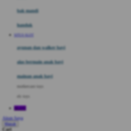
Mini Monkey
Moby
bak mandi
Momami
handuk
Mothercare
SITUS SLOT
Mustela
ayunan dan walker bayi
My Buddy Tag
My K
alas bermain anak bayi
N
mainan anak bayi
Naif
mothercare toys
Nike
elc toys
Nordic Natural
SLOT
Nuby
Akun Saya
Nuna
Masuk
Cari