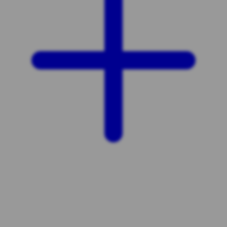
X
Xootz
Y
Yamatoya
Z
Zaxy
Zoggs
0-9
4Moms
59S