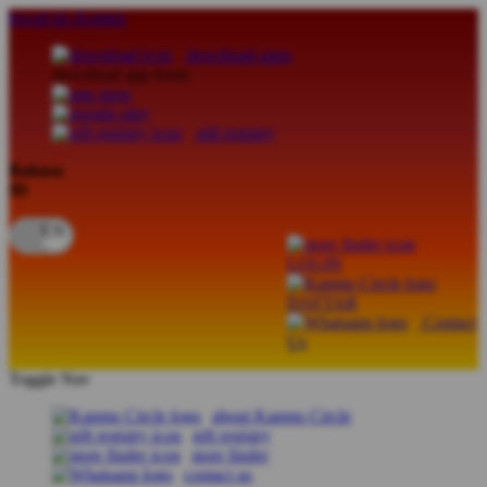
lewati ke Konten
download apps
download app from:
gift registry
Bahasa
ID
LOGIN
DAFTAR
Contact
Us
Toggle Nav
about Kanmo Circle
gift registry
store finder
contact us