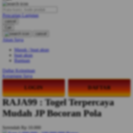
O
Pencarian Lanjutan
Oh Ma Grain
cancel
Okiedog
Cari
cancel
P
Akun Saya
Masuk / buat akun
Peachy
buat akun
Phil & Ted's
Bantuan
Philips Avent
Daftar Keinginan
Keranjang Saya
Pigeon
LOGIN
DAFTAR
Playgro
RAJA99 : Togel Terpercaya
Poled Global
Mudah JP Bocoran Pola
Ponycycle
Puma
Serendah
Rp 10.000
Pureats