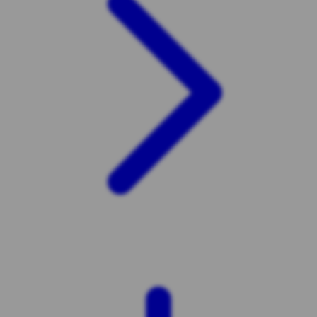
Twistshake
TY Toys
U
V
Veja
Vitaflow
Vtech
W
Waterland
Wellness