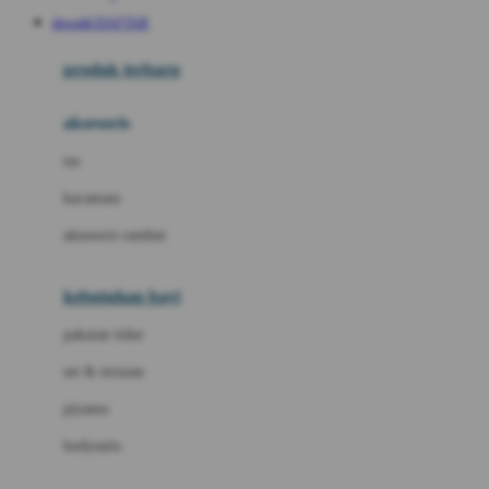
Awan
dewa4d DAFTAR
Azetabio
produk terbaru
B
aksesoris
Baabaasheepz
tas
Babiators
kacamata
Baby Dove
aksesoris rambut
Baby Jogger
Baby Rovega
kebutuhan bayi
Babybee
pakaian tidur
Banana Boat
set & terusan
Banz
piyama
Barbie
bodysuits
Beaba