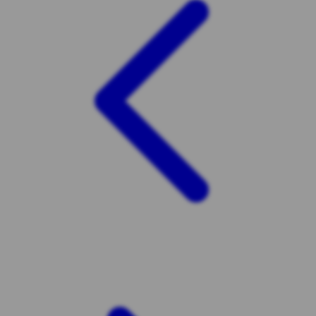
Squishmallows
Starbooks
Stick-O
Stokke
Sudocrem
Sumimo
Sunnylife
Sun-Staches
Swimava
T
Tommee Tippee
Trunki
Tutti Bambini