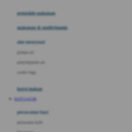
Joie
pengolah makanan
Joolz
Jujube
makanan & multivitamin
K
alat menyusui
Kiddycuts
pompa asi
Kumon
penyimpanan asi
L
cooler bags
Leapfrog
kursi makan
Leclerc
SLOT GACOR
Lee Vierra
Lillebaby
perawatan bayi
Little Bird Told Me
perawatan kulit
Little Miss Janis