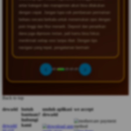
platform.
‹
›
Back to top