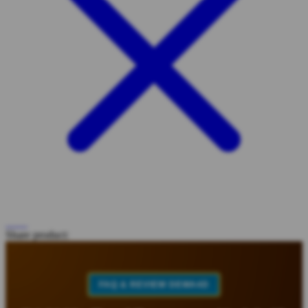
Share product:
FAQ & REVIEW DEWA4D