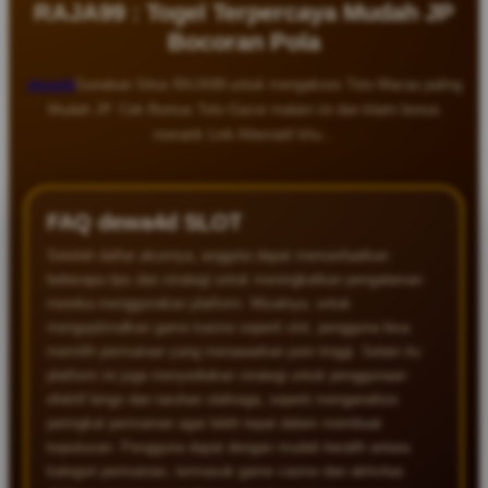
RAJA99 : Togel Terpercaya Mudah JP
Bocoran Pola
dewa4d
Gunakan Situs RAJA99 untuk mengakses Toto Macau paling
Mudah JP. Cek Rumus Toto Gacor malam ini dan klaim bonus
menarik Link Alternatif khu...
FAQ dewa4d SLOT
Setelah daftar akunnya, anggota dapat memanfaatkan
beberapa tips dan strategi untuk meningkatkan pengalaman
mereka menggunakan platform. Misalnya, untuk
mengoptimalkan game kasino seperti slot, pengguna bisa
memilih permainan yang menawarkan poin tinggi. Selain itu
platform ini juga menyediakan strategi untuk penggunaan
efektif bingo dan taruhan olahraga, seperti menganalisis
peringkat permainan agar lebih tepat dalam membuat
keputusan. Pengguna dapat dengan mudah beralih antara
kategori permainan, termasuk game casino dan aktivitas