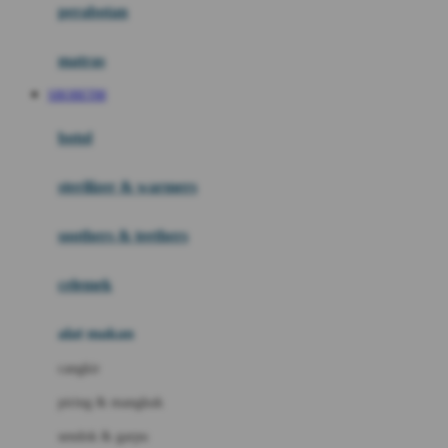
perabotan
Happy Tummy
Hauck
matras
Havaianas
SBOBET88
Hegen
botol
Hot Wheels
sterilizer & warmers
Hybrid
soothers & teethers
I
Inlacta DHA
celemek
Interlac
alat makan
Ivenet
cangkir
J
piring & mangkuk
Jack N Jill
sendok & garpu