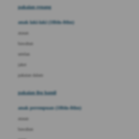
Buggygear
pakaian renang
Bumkins
anak laki-laki (18bln-8thn)
C
atasan
Cetaphil
bawahan
Chicco
setelan
Childlife
jaket
Clevamama
pakaian dalam
Cocolatte
Cottonseeds
pakaian ibu hamil
Cozy N Safe
anak perempuan (18bln-8thn)
Crane
atasan
Cybex
bawahan
D