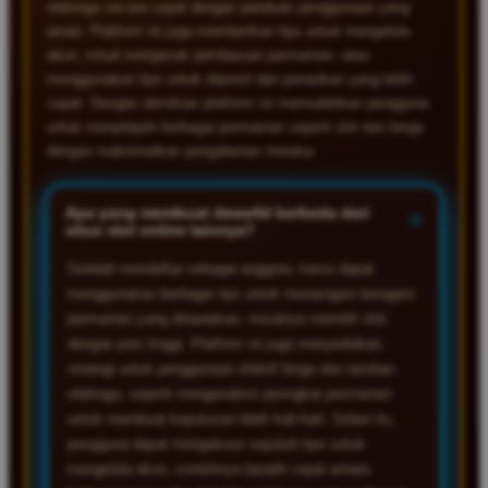
olahraga secara cepat dengan panduan penggunaan yang
aman. Platform ini juga memberikan tips untuk mengelola
akun, misal mengecek pembaruan permainan, atau
menggunakan tips untuk deposit dan penarikan yang lebih
cepat. Dengan demikian platform ini memudahkan pengguna
untuk menjelajahi berbagai permainan seperti slot dan bingo
dengan maksimalkan pengalaman mereka.
Apa yang membuat dewa4d berbeda dari
+
situs slot online lainnya?
Setelah mendaftar sebagai anggota, kamu dapat
menggunakan berbagai tips untuk menavigasi beragam
permainan yang ditawarkan, misalnya memilih slot
dengan poin tinggi. Platform ini juga menyediakan
strategi untuk penggunaan efektif bingo dan taruhan
olahraga, seperti menganalisis peringkat permainan
untuk membuat keputusan lebih hati-hati. Selain itu,
pengguna dapat mengakses sepuluh tips untuk
mengelola akun, contohnya beralih cepat antara