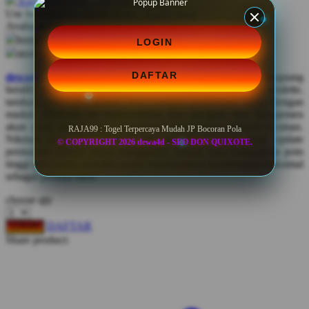
Earn
1.000.000
-
100.000.000
Bonus
Use Installment Options from
.
Laarn more
Q
Available for :
home delivery
LOGIN
QV Baby
store pickup
DAFTAR
dewa4d
Setelah register sebagai anggota, kamu bisa langsung
R
beralih antar kategori permainan mulai dari slot, bingo, roulette,
taruhan olahraga, kasino live, hingga permainan meja dengan
Real Shades
mudah. Platform ini menyediakan tips navigasi dan manajemen
akun yang simpel agar pengalaman bermainmu semakin nyaman.
Red Castle
RAJA99 : Togel Terpercaya Mudah JP Bocoran Pola
Nikmati juga fitur deposit dan penarikan cepat serta update
© COPYRIGHT 2026 dewa4d - SEO DON QUIXOTE.
permainan terbaru setiap minggunya. Jangan lupa kumpulkan poin
Ribbon Madness
tinggi dari setiap aktivitas untuk mendapatkan keuntungan maksimal
sebagai pemain baru.
S
choose qty
Sebamed
DAFTAR
LOGIN
Silver Cross
Share product:
Simply Idea
Skip Hop
Spectra