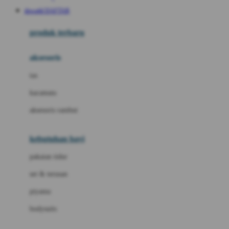
Awan
dewa4d DAFTAR
Azetabio
produk terbaru
B
aksesoris
Baabaasheepz
tas
Babiators
kacamata
Baby Dove
aksesoris rambut
Baby Jogger
Baby Rovega
kebutuhan bayi
Babybee
pakaian tidur
Banana Boat
set & terusan
Banz
piyama
Barbie
bodysuits
Beaba