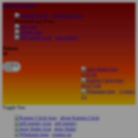
lewati ke Konten
download apps
download app from:
gift registry
Bahasa
ID
LOGIN
DAFTAR
Contact
Us
Toggle Nav
about Kanmo Circle
gift registry
store finder
contact us