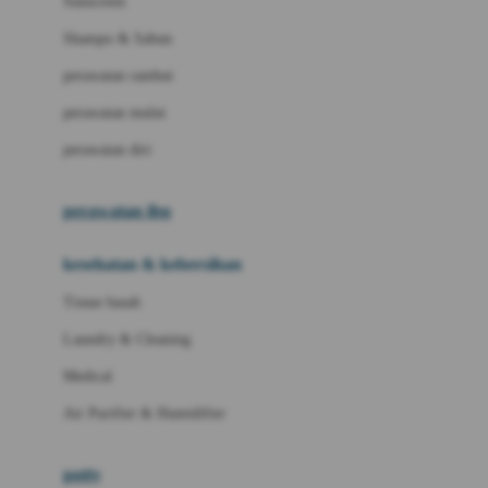
Sunscreen
London Taxi
Shampo & Sabun
Love To Dream
perawatan rambut
perawatan mulut
M
perawatan diri
Magformers
Mama's Choice
perawatan ibu
Mamas&Papas
kesehatan & kebersihan
Mamaway
Tissue basah
Maxi Cosi
Laundry & Cleaning
Megabloks
Medical
Micro
Air Purifier & Humidifier
MiDeer
Mimi & Lula
potty