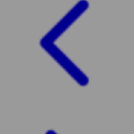
Squishmallows
Starbooks
Stick-O
Stokke
Sudocrem
Sumimo
Sunnylife
Sun-Staches
Swimava
T
Tommee Tippee
Trunki
Tutti Bambini