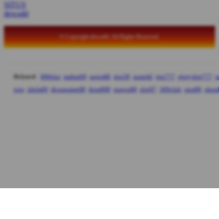
dewa4d
TOGEL
SITUS
dewa4d
© Copyright dewa4d. All Rights Reserved.
Related:
888slot
mabar69
surga88
slot39
surat4d
jitu777
gloryslot777
t
toto
idola69
dewagame88
dota888
siagus88
slot97
369club
sins88
okep