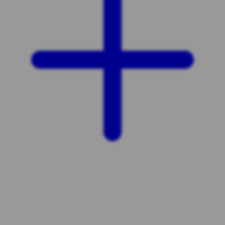
X
Xootz
Y
Yamatoya
Z
Zaxy
Zoggs
0-9
4Moms
59S