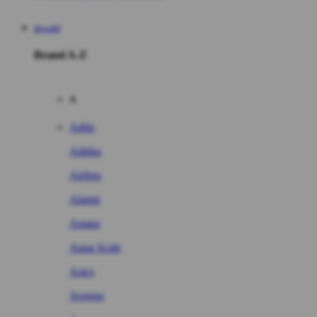
dewa4d
Brand A-Z
A
Addo
Adidas
Airfree
Alamii
Amara
Aqua Scale
Asics
Aveeno