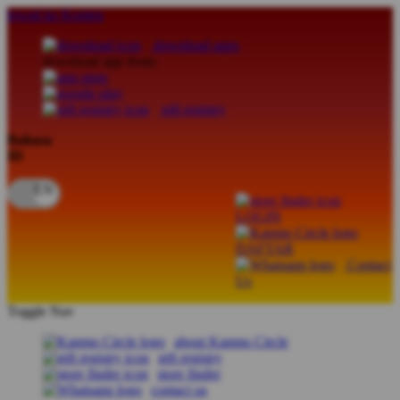
lewati ke Konten
download apps
download app from:
gift registry
Bahasa
ID
LOGIN
DAFTAR
Contact
Us
Toggle Nav
about Kanmo Circle
gift registry
store finder
contact us