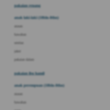
Buggygear
pakaian renang
Bumkins
anak laki-laki (18bln-8thn)
C
atasan
Cetaphil
bawahan
Chicco
setelan
Childlife
jaket
Clevamama
pakaian dalam
Cocolatte
Cottonseeds
pakaian ibu hamil
Cozy N Safe
anak perempuan (18bln-8thn)
Crane
atasan
Cybex
bawahan
D