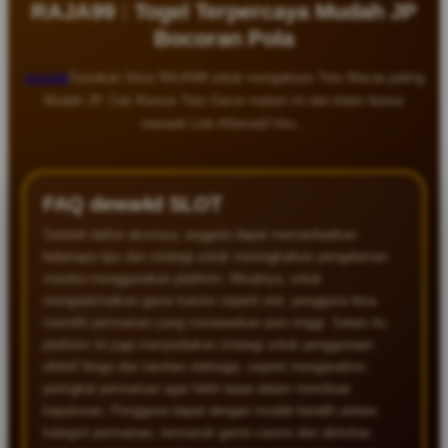
RAJA99 : Togel Terpercaya Mudah JP
Bocoran Pola
dewa4d
Gunakan Situs RAJA99 untuk mengakses Toto Macau paling
Mudah JP. Cek Rumus Toto Gacor malam ini dan klaim bonus
menarik Link Alternatif khu...
FAQ dewa4d SLOT
Setelah daftar akunnya, anggota dapat memanfaatkan
beberapa tips dan strategi untuk meningkatkan pengalaman
mereka menggunakan platform. Misalnya, untuk
mengoptimalkan game kasino seperti slot, pengguna bisa
memilih permainan yang menawarkan poin tinggi. Selain itu
platform ini juga menyediakan strategi untuk penggunaan
efektif bingo dan taruhan olahraga, seperti menganalisis
peringkat permainan agar lebih tepat dalam membuat
keputusan. Pengguna dapat dengan mudah beralih antara
kategori permainan, termasuk game casino dan aktivitas