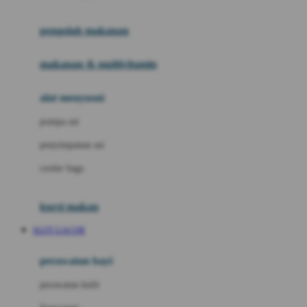
Joie
pengolah makanan
Joolz
Jujube
makanan & multivitamin
K
alat menyusui
Kiddycuts
pompa asi
Kumon
penyimpanan asi
L
cooler bags
Leapfrog
kursi makan
Leclerc
SLOT GACOR
Lee Vierra
Lillebaby
perawatan bayi
Little Bird Told Me
perawatan kulit
Little Miss Janis