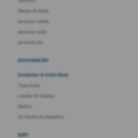
Sunscreen
London Taxi
Shampo & Sabun
Love To Dream
perawatan rambut
perawatan mulut
M
perawatan diri
Magformers
Mama's Choice
perawatan ibu
Mamas&Papas
kesehatan & kebersihan
Mamaway
Tissue basah
Maxi Cosi
Laundry & Cleaning
Megabloks
Medical
Micro
Air Purifier & Humidifier
MiDeer
Mimi & Lula
potty