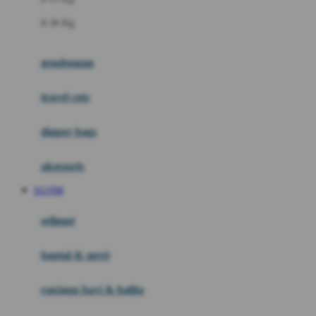
Felt So Sweet
0-36 Kg
Fisher Price
Flipper
gendongan
Friends Of Sally
travel cots
G
diaper bags
Gb
Geko
aksesoris
Graco
SLOT88
Gund
selimut
H
bantal & sprei
Habbie
Haenim
ranjang bayi & balita
Happy Horse