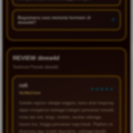
pertandingan untuk membuat keputusan yang lebih hati-
Misalnya, Anda bisa memilih permainan dengan poin
hati. Pengguna dapat dengan mudah mengakses
Setelah mendaftar sebagai anggota, kamu dapat
tinggi atau mempelajari strategi efektif untuk
sepuluh tips untuk mengelola akun, misalnya beralih
menggunakan berbagai tips untuk menavigasi dunia
Bagaimana cara memulai bermain di
meningkatkan peluang kemenangan. Platform ini juga
+
cepat antara kategori permainan kasino dan aktivitas
dewa4d?
perjudian digital ini. Untuk contohnya, pilihlah slot atau
menyediakan informasi tentang olahraga terkini,
olahraga. Selain itu, platform ini menawarkan tips
permainan meja yang menawarkan poin tinggi untuk
memungkinkan Anda untuk memaksimalkan
Setelah daftar , anggot dapat menggunakan tips untuk
tentang cara deposit dan penarikan yang lebih cepat
meningkatkan peluangmu. Selain itu, platform ini
pengalaman bermain taruhan olahraga. Anda dapat
menavigasi permainan kasino dan olahraga secara
atau memeriksa pembaruan game terbaru. Dengan
menyediakan strategi untuk penggunaan efektif bingo
mengelola akun Anda dengan mudah - beralih cepat
efektif. Misalnya, pengguna dapat mempelajari strategi
panduan ini, Anda dapat memaksimalkan pengalaman
dan kategori taruhan olahraga, seperti menganalisis
antara kategori permainan kasino dan olahraga,
untuk memilih permainan bingo atau taruhan olahraga
bermain seperti slot dan bingo dengan cara yang aman
peringkat para pemain untuk membuat keputusan yang
REVIEW dewa4d
memeriksa riwayat aktivitas, dan memantau poin yang
yang memberikan poin tertinggi. Platform ini juga
dan menyenangkan.
lebih hati-hati. Kamu dapat dengan mudah mengakses
telah Anda kumpulkan. Selain itu, platform ini juga
Testimoni Pemain dewa4d.
menyediakan panduan tentang cara mengaplikasikan
sepuluh tips untuk mengelola akun, misalnya beralih
memberi tahu Anda cara deposit dan withdrawal dengan
tips manajemen akun, seperti beralih cepat antara jenis
cepat antara permainan kasino dan aktivitas terkait
cepat dan aman. Dengan tips dan strategi yang
permainan, memproses deposit, penarikan, serta
olahraga, semua dengan panduan penggunaan yang
tersedia, Anda dapat menavigasi platform dengan
dina
melacak pembaruan terbaru pada permainan favorit
aman dan terpercaya.
mudah dan membuat pengalaman bermain semakin
mereka. Bagi pengguna baru, platform ini menawarkan
Verified User
menyenangkan.
sepuluh tips untuk memahami cara mendapatkan
pengalaman paling optimal, mencakup strategi dasar
dalam menikmati berbagai macam permainan mulai dari
slot hingga sports betting, sambil memastikan
keamanan dan kenyamanan selama menggunakan