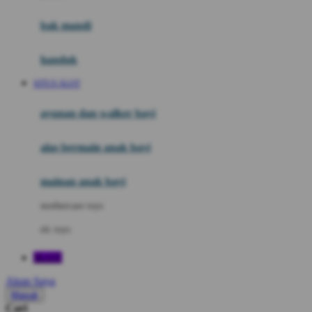
Mini Monkey
Moby
bak mandi
Momami
handuk
Mothercare
SITUS SLOT
Mustela
ayunan dan walker bayi
My Buddy Tag
My K
alas bermain anak bayi
N
mainan anak bayi
Naif
mothercare toys
Nike
elc toys
Nordic Natural
SLOT
Nuby
Akun Saya
Nuna
Masuk
Cari