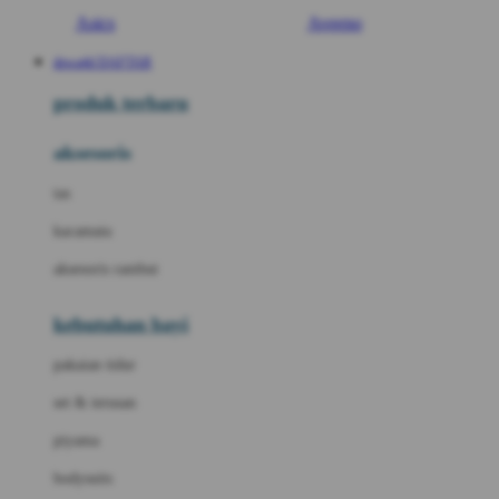
Asics
Aveeno
dewa4d DAFTAR
produk terbaru
aksesoris
tas
kacamata
aksesoris rambut
kebutuhan bayi
pakaian tidur
set & terusan
piyama
bodysuits