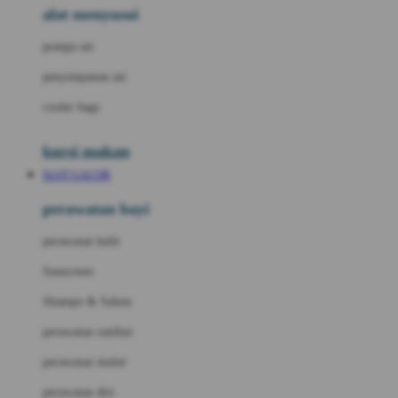
alat menyusui
pompa asi
penyimpanan asi
cooler bags
kursi makan
SLOT GACOR
perawatan bayi
perawatan kulit
Sunscreen
Shampo & Sabun
perawatan rambut
perawatan mulut
perawatan diri