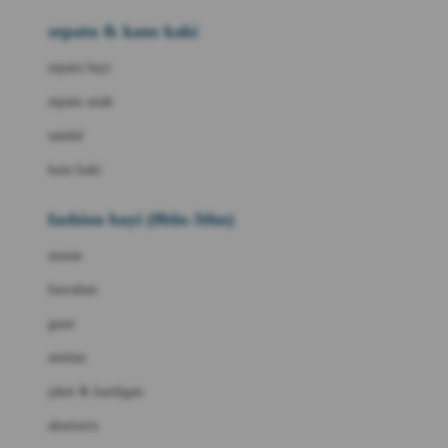
sepatu & kaus kaki
sepatu bayi
sepatu anak
sandal
kaus kaki
fashion bayi (0bln-3thn)
atasan
bawahan
gaun
setelan
jaket & kardigan
aksesoris