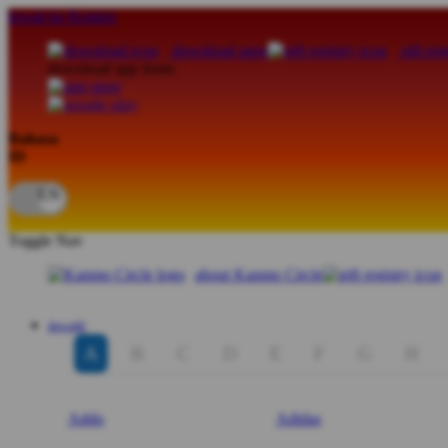
lewati ke Konten
download apps
gift reg
download app from:
Bahasa
ID
Toggle Nav
about Kanmo Circle
dewa4d
A
B
C
D
E
F
G
H
Addo
Adidas