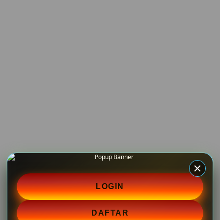
LOGIN
DAFTAR