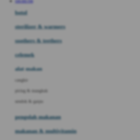
SBOBET88
botol
sterilizer & warmers
soothers & teethers
celemek
alat makan
cangkir
piring & mangkuk
sendok & garpu
pengolah makanan
makanan & multivitamin