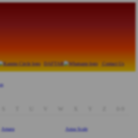
DAFTAR
Contact Us
us
S
T
U
V
W
X
Y
Z
0-9
Amara
Aqua Scale