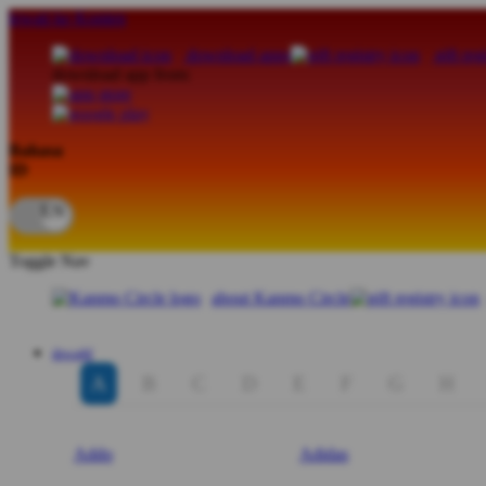
lewati ke Konten
download apps
gift reg
download app from:
Bahasa
ID
Toggle Nav
about Kanmo Circle
dewa4d
A
B
C
D
E
F
G
H
Addo
Adidas