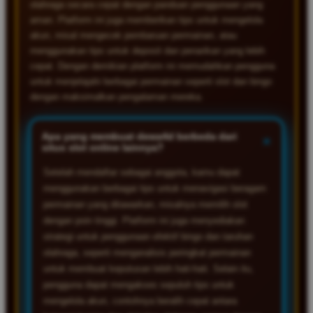
olahraga secara cepat dengan panduan penggunaan yang
aman. Platform ini juga memberikan tips untuk mengelola
akun, misal mengecek pembaruan permainan, atau
menggunakan tips untuk deposit dan penarikan yang lebih
cepat. Dengan demikian platform ini memudahkan pengguna
untuk menjelajahi berbagai permainan seperti slot dan bingo
dengan maksimalkan pengalaman mereka.
Apa yang membuat dewa4d berbeda dari
+
situs slot online lainnya?
Setelah mendaftar sebagai anggota, kamu dapat
menggunakan berbagai tips untuk menavigasi beragam
permainan yang ditawarkan, misalnya memilih slot
dengan poin tinggi. Platform ini juga menyediakan
strategi untuk penggunaan efektif bingo dan taruhan
olahraga, seperti menganalisis peringkat permainan
untuk membuat keputusan lebih hati-hati. Selain itu,
pengguna dapat mengakses sepuluh tips untuk
mengelola akun, contohnya beralih cepat antara