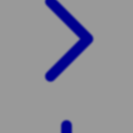
Twistshake
TY Toys
U
V
Veja
Vitaflow
Vtech
W
Waterland
Wellness