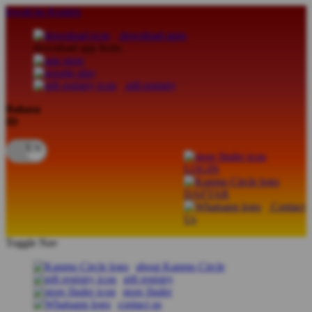
lewati ke Konten
download apps
download app from:
gift registry
Bahasa
ID
LOGIN
DAFTAR
Contact
Us
Toggle Nav
about Kanmo Circle
gift registry
store finder
contact us