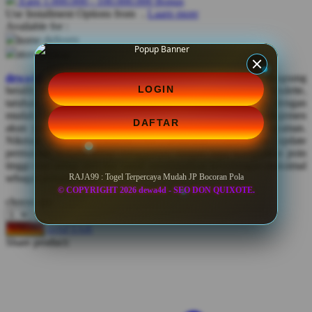
Earn
1.000.000
-
100.000.000
Bonus
Use Installment Options from
.
Laarn more
Q
Available for :
home delivery
QV Baby
store pickup
dewa4d
Setelah register sebagai anggota, kamu bisa langsung
R
LOGIN
beralih antar kategori permainan mulai dari slot, bingo, roulette,
taruhan olahraga, kasino live, hingga permainan meja dengan
Real Shades
mudah. Platform ini menyediakan tips navigasi dan manajemen
DAFTAR
akun yang simpel agar pengalaman bermainmu semakin nyaman.
Red Castle
Nikmati juga fitur deposit dan penarikan cepat serta update
permainan terbaru setiap minggunya. Jangan lupa kumpulkan poin
Ribbon Madness
tinggi dari setiap aktivitas untuk mendapatkan keuntungan maksimal
sebagai pemain baru.
RAJA99 : Togel Terpercaya Mudah JP Bocoran Pola
S
© COPYRIGHT 2026 dewa4d - SEO DON QUIXOTE.
choose qty
Sebamed
DAFTAR
LOGIN
Silver Cross
Share product:
Simply Idea
Skip Hop
Spectra