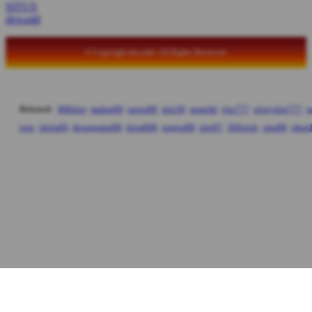
dewa4d
TOGEL
SITUS
dewa4d
© Copyright dewa4d. All Rights Reserved.
Related:
888slot
mabar69
surga88
slot39
surat4d
jitu777
gloryslot777
t
toto
idola69
dewagame88
dota888
siagus88
slot97
369club
sins88
okep