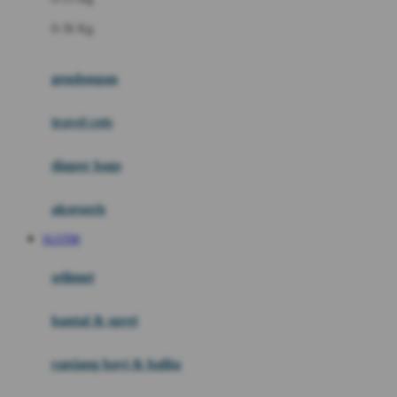
Felt So Sweet
0-36 Kg
Fisher Price
Flipper
gendongan
Friends Of Sally
travel cots
G
diaper bags
Gb
Geko
aksesoris
Graco
SLOT88
Gund
selimut
H
bantal & sprei
Habbie
Haenim
ranjang bayi & balita
Happy Horse