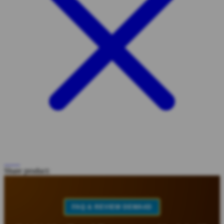
Share product:
FAQ & REVIEW DEWA4D