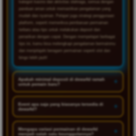
kategori kasino dan aktivitas olahraga, semua dengan
panduan aman untuk memastikan pengalaman yang
mudah dan nyaman. Pelajari juga strategi penggunaan
platform, seperti memeriksa pembaruan permainan
terbaru atau tips untuk melakukan deposit dan
penarikan dengan cepat. Dengan mempelajari berbagai
tips ini, kamu bisa melengkapi pengalaman bermainmu
dan menjelajahi beragam permainan seperti slot dan
bingo lebih jauh!
Apakah minimal deposit di dewa4d ramah
+
untuk pemain baru?
Setelah pendaftaran selesai, anggota dapat
menggunakan tips untuk menavigasi berbagai macam
Event apa saja yang biasanya tersedia di
+
dewa4d?
permainan, contohnya dengan memilih permainan yang
sesuai minat atau memiliki poin tinggi. PLATFORM ini
Setelah mengregister dan menjadi anggota, Anda dapat
menyediakan strategi untuk penggunaan efektif bingo
menggunakan tips untuk menjelajahi berbagai
Mengapa variasi permainan di dewa4d
dan taruhan olahraga, seperti menganalisis peringkat
+
menjadi salah satu keunggulannya?
permainan kasino seperti slot, bingo, dan table games.