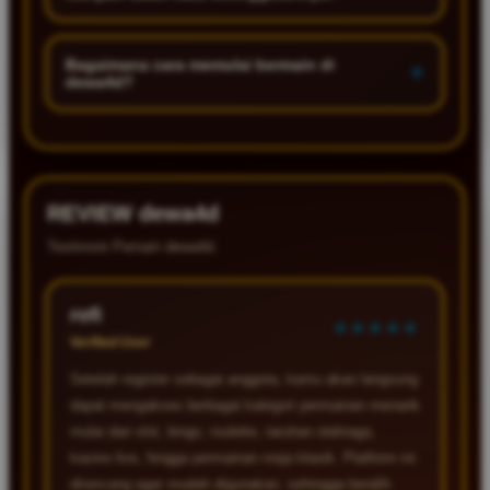
pertandingan untuk membuat keputusan yang lebih hati-
Misalnya, Anda bisa memilih permainan dengan poin
hati. Pengguna dapat dengan mudah mengakses
Setelah mendaftar sebagai anggota, kamu dapat
tinggi atau mempelajari strategi efektif untuk
sepuluh tips untuk mengelola akun, misalnya beralih
menggunakan berbagai tips untuk menavigasi dunia
Bagaimana cara memulai bermain di
meningkatkan peluang kemenangan. Platform ini juga
+
cepat antara kategori permainan kasino dan aktivitas
dewa4d?
perjudian digital ini. Untuk contohnya, pilihlah slot atau
menyediakan informasi tentang olahraga terkini,
olahraga. Selain itu, platform ini menawarkan tips
permainan meja yang menawarkan poin tinggi untuk
memungkinkan Anda untuk memaksimalkan
Setelah daftar , anggot dapat menggunakan tips untuk
tentang cara deposit dan penarikan yang lebih cepat
meningkatkan peluangmu. Selain itu, platform ini
pengalaman bermain taruhan olahraga. Anda dapat
menavigasi permainan kasino dan olahraga secara
atau memeriksa pembaruan game terbaru. Dengan
menyediakan strategi untuk penggunaan efektif bingo
mengelola akun Anda dengan mudah - beralih cepat
efektif. Misalnya, pengguna dapat mempelajari strategi
panduan ini, Anda dapat memaksimalkan pengalaman
dan kategori taruhan olahraga, seperti menganalisis
antara kategori permainan kasino dan olahraga,
untuk memilih permainan bingo atau taruhan olahraga
bermain seperti slot dan bingo dengan cara yang aman
peringkat para pemain untuk membuat keputusan yang
REVIEW dewa4d
memeriksa riwayat aktivitas, dan memantau poin yang
yang memberikan poin tertinggi. Platform ini juga
dan menyenangkan.
lebih hati-hati. Kamu dapat dengan mudah mengakses
telah Anda kumpulkan. Selain itu, platform ini juga
Testimoni Pemain dewa4d.
menyediakan panduan tentang cara mengaplikasikan
sepuluh tips untuk mengelola akun, misalnya beralih
memberi tahu Anda cara deposit dan withdrawal dengan
tips manajemen akun, seperti beralih cepat antara jenis
cepat antara permainan kasino dan aktivitas terkait
cepat dan aman. Dengan tips dan strategi yang
permainan, memproses deposit, penarikan, serta
olahraga, semua dengan panduan penggunaan yang
dina
tersedia, Anda dapat menavigasi platform dengan
melacak pembaruan terbaru pada permainan favorit
★★★★★
aman dan terpercaya.
Verified User
mudah dan membuat pengalaman bermain semakin
mereka. Bagi pengguna baru, platform ini menawarkan
menyenangkan.
sepuluh tips untuk memahami cara mendapatkan
Setelah mendaftar, kamu bisa menggunakan berbagai
pengalaman paling optimal, mencakup strategi dasar
tips untuk menavigasi berbagai macam permainan
dalam menikmati berbagai macam permainan mulai dari
yang tersedia, misalnya memilih jenis game yang
slot hingga sports betting, sambil memastikan
sesuai dengan preferensimu atau mempelajari strategi
keamanan dan kenyamanan selama menggunakan
populer di dunia kasino. Platform ini juga menyediakan