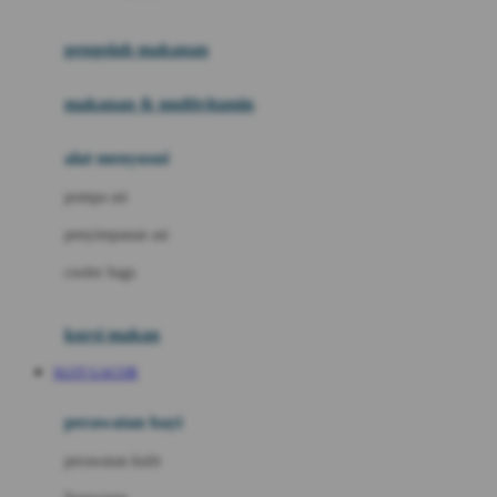
Joie
pengolah makanan
Joolz
Jujube
makanan & multivitamin
K
alat menyusui
Kiddycuts
pompa asi
Kumon
penyimpanan asi
L
cooler bags
Leapfrog
kursi makan
Leclerc
SLOT GACOR
Lee Vierra
Lillebaby
perawatan bayi
Little Bird Told Me
perawatan kulit
Little Miss Janis