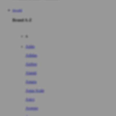
dewa4d
Brand A-Z
A
Addo
Adidas
Airfree
Alamii
Amara
Aqua Scale
Asics
Aveeno