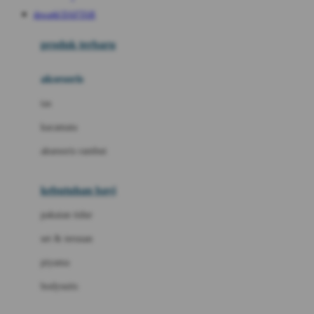
Awan
dewa4d DAFTAR
Azetabio
produk terbaru
B
aksesoris
Baabaasheepz
tas
Babiators
kacamata
Baby Dove
aksesoris rambut
Baby Jogger
Baby Rovega
kebutuhan bayi
Babybee
pakaian tidur
Banana Boat
set & terusan
Banz
piyama
Barbie
bodysuits
Beaba