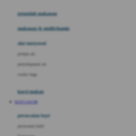
Joie
pengolah makanan
Joolz
Jujube
makanan & multivitamin
K
alat menyusui
Kiddycuts
pompa asi
Kumon
penyimpanan asi
L
cooler bags
Leapfrog
kursi makan
Leclerc
SLOT GACOR
Lee Vierra
Lillebaby
perawatan bayi
Little Bird Told Me
perawatan kulit
Little Miss Janis