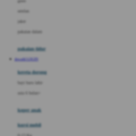
gaun
Dae Organics
setelan
Docare
jaket
Doona
pakaian dalam
Down To Earth
Drew
pakaian tidur
Dr. Brown's
dewa4d LOGIN
E
kereta dorong
ELC
bayi baru lahir
Ergobaby
usia 6 bulan+
Expert Care
koper anak
Ezyroller
kursi mobil
F
0-13 Kg