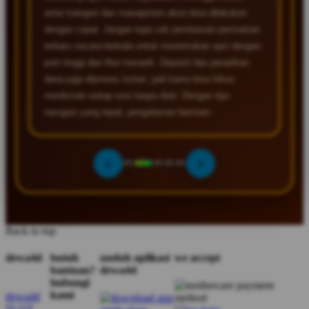
platform.
tips untuk penggunaan efektif dalam berbagai kategori,
seperti bingo dan olahraga. Misalnya, pengguna bisa
menganalisis peringkat pertandingan olahraga untuk
membuat keputusan yang lebih tepat saat bertaruh
atau mempelajari strategi khusus untuk memenangkan
permainan bingo. Selain itu, kamu dapat menemukan
tips praktis mengenai cara mengelola akun dengan
mudah, seperti beralih cepat antara bermain game
kasino dan mengikuti pertandingan olahraga, serta
panduan tentang cara melakukan deposit dan
penarikan secara aman.
‹
›
Back to top