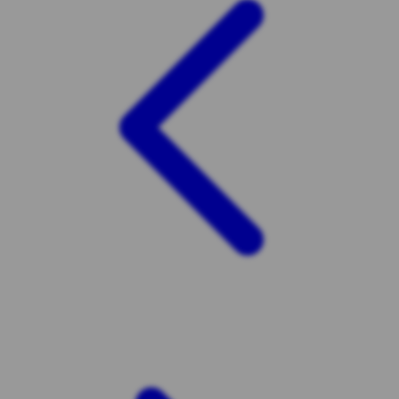
Squishmallows
Starbooks
Stick-O
Stokke
Sudocrem
Sumimo
Sunnylife
Sun-Staches
Swimava
T
Tommee Tippee
Trunki
Tutti Bambini