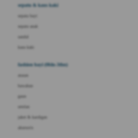
Beauty Barn
sepatu & kaus kaki
Bio Oil
sepatu bayi
Biolane
sepatu anak
Bite Fighters
sandal
Bizzi Growin
kaus kaki
Blackmores
fashion bayi (0bln-3thn)
Blooming Marvellous
atasan
Bonnels
bawahan
Bravado
gaun
Bruder
setelan
Brush Baby
jaket & kardigan
Buds Organics
aksesoris
Bugaboo