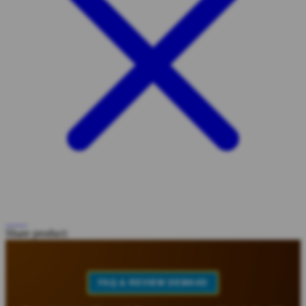
Share product:
FAQ & REVIEW DEWA4D