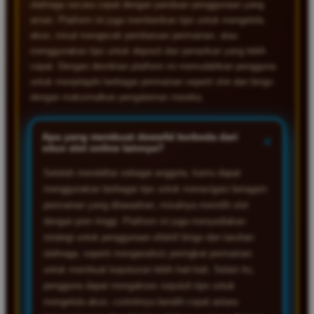
olahraga secara cepat dengan panduan penggunaan yang
aman. Platform ini juga memberikan tips untuk mengelola
akun, misal mengecek pembaruan permainan, atau
menggunakan tips untuk deposit dan penarikan yang lebih
cepat. Dengan demikian platform ini memudahkan pengguna
untuk menjelajahi berbagai permainan seperti slot dan bingo
dengan maksimalkan pengalaman mereka.
Apa yang membuat dewa4d berbeda dari
+
situs slot online lainnya?
Setelah mendaftar sebagai anggota, kamu dapat
menggunakan berbagai tips untuk menavigasi beragam
permainan yang ditawarkan, misalnya memilih slot
dengan poin tinggi. Platform ini juga menyediakan
strategi untuk penggunaan efektif bingo dan taruhan
olahraga, seperti menganalisis peringkat permainan
untuk membuat keputusan lebih hati-hati. Selain itu,
pengguna dapat mengakses sepuluh tips untuk
mengelola akun, contohnya beralih cepat antara