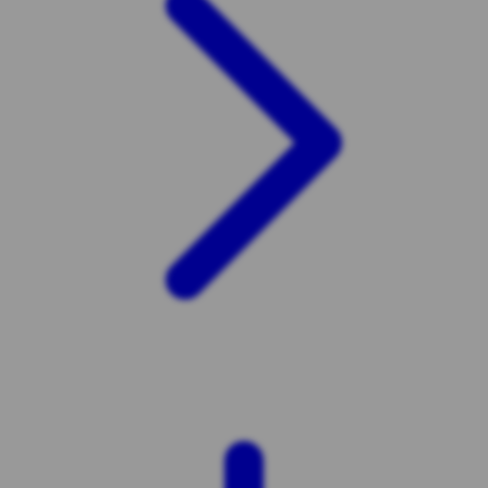
Twistshake
TY Toys
U
V
Veja
Vitaflow
Vtech
W
Waterland
Wellness