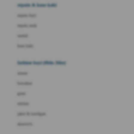
Beauty Barn
sepatu & kaus kaki
Bio Oil
sepatu bayi
Biolane
sepatu anak
Bite Fighters
sandal
Bizzi Growin
kaus kaki
Blackmores
fashion bayi (0bln-3thn)
Blooming Marvellous
atasan
Bonnels
bawahan
Bravado
gaun
Bruder
setelan
Brush Baby
jaket & kardigan
Buds Organics
aksesoris
Bugaboo