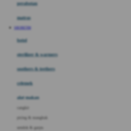
perabotan
Happy Tummy
Hauck
matras
Havaianas
SBOBET88
Hegen
botol
Hot Wheels
sterilizer & warmers
Hybrid
soothers & teethers
I
Inlacta DHA
celemek
Interlac
alat makan
Ivenet
cangkir
J
piring & mangkuk
Jack N Jill
sendok & garpu