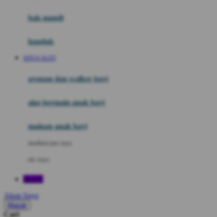
Mini Monkey
Moby
bak mandi
Momami
handuk
Mothercare
SITUS SLOT
Mustela
ayunan dan walker bayi
My Buddy Tag
My K
alas bermain anak bayi
N
mainan anak bayi
Naif
mothercare toys
Nike
elc toys
Nordic Natural
SLOT
Nuby
Akun Saya
Nuna
Masuk
Cari