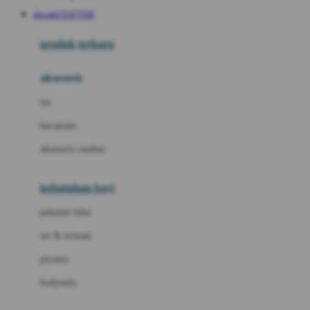
Awan
dewa4d DAFTAR
Azetabio
produk terbaru
B
aksesoris
Baabaasheepz
tas
Babiators
kacamata
Baby Dove
aksesoris rambut
Baby Jogger
Baby Rovega
kebutuhan bayi
Babybee
pakaian tidur
Banana Boat
set & terusan
Banz
piyama
Barbie
bodysuits
Beaba