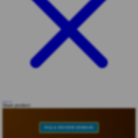
Share product:
FAQ & REVIEW DEWA4D