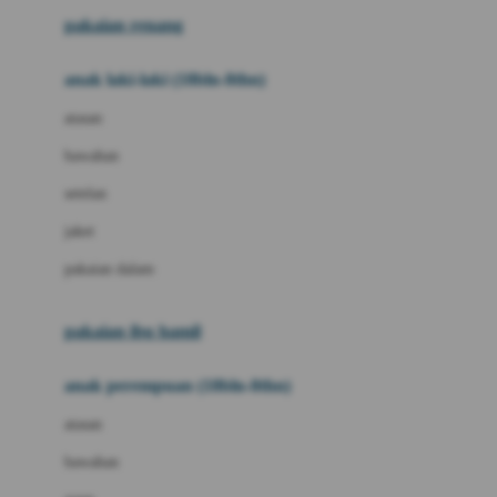
Buggygear
pakaian renang
Bumkins
anak laki-laki (18bln-8thn)
C
atasan
Cetaphil
bawahan
Chicco
setelan
Childlife
jaket
Clevamama
pakaian dalam
Cocolatte
Cottonseeds
pakaian ibu hamil
Cozy N Safe
anak perempuan (18bln-8thn)
Crane
atasan
Cybex
bawahan
D