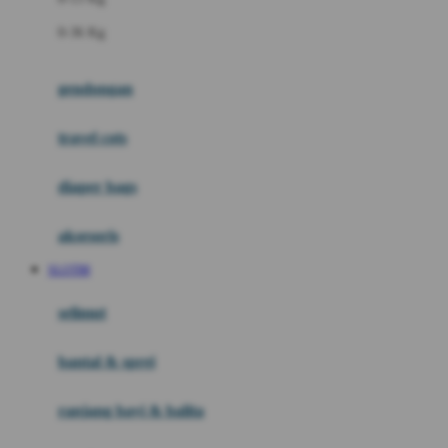
Felt So Sweet
0-36 Kg
Fisher Price
Flipper
gendongan
Friends Of Sally
travel cots
G
diaper bags
Gb
Geko
aksesoris
Graco
SLOT88
Gund
selimut
H
bantal & sprei
Habbie
Haenim
ranjang bayi & balita
Happy Horse