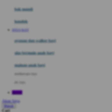
Mini Monkey
Moby
bak mandi
Momami
handuk
Mothercare
SITUS SLOT
Mustela
ayunan dan walker bayi
My Buddy Tag
My K
alas bermain anak bayi
N
mainan anak bayi
Naif
mothercare toys
Nike
elc toys
Nordic Natural
SLOT
Nuby
Akun Saya
Nuna
Masuk
Cari