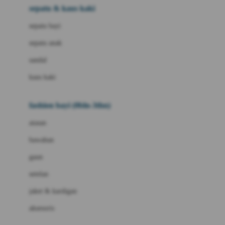
Beauty Barn
sepatu & kaus kaki
Bio Oil
sepatu bayi
Biolane
sepatu anak
Bite Fighters
sandal
Bizzi Growin
kaus kaki
Blackmores
fashion bayi (0bln-3thn)
Blooming Marvellous
atasan
Bonnels
bawahan
Bravado
gaun
Bruder
setelan
Brush Baby
jaket & kardigan
Buds Organics
aksesoris
Bugaboo