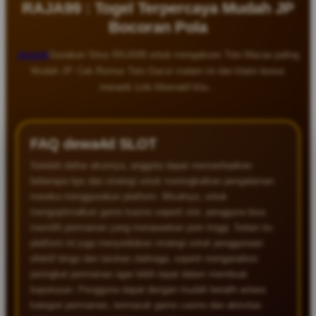
RAJA99 : Togel Terpercaya Mudah JP
Bocoran Pola
dewa4d
Gunakan Situs RAJA99 untuk mengakses Toto Macau paling
Mudah JP. Cek Rumus Toto Gacor malam ini dan klaim bonus
menarik Link Alternatif khu...
FAQ dewa4d SLOT
Setelah daftar akunnya, anggota dapat memanfaatkan
beberapa tips dan strategi untuk meningkatkan pengalaman
mereka menggunakan platform. Misalnya, untuk
mengoptimalkan game kasino seperti slot, pengguna bisa
memilih permainan yang menawarkan poin tinggi. Selain itu
platform ini juga menyediakan strategi untuk penggunaan
efektif bingo dan taruhan olahraga, seperti menganalisis
peringkat permainan agar lebih tepat dalam membuat
keputusan. Pengguna dapat dengan mudah beralih antara
kategori permainan, termasuk game casino dan aktivitas