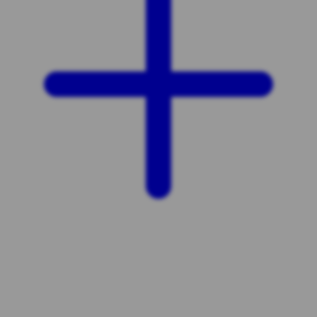
X
Xootz
Y
Yamatoya
Z
Zaxy
Zoggs
0-9
4Moms
59S