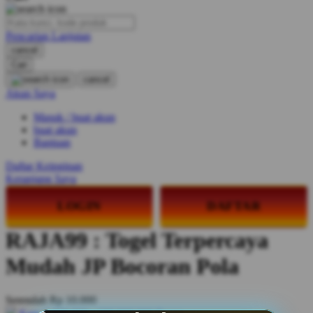
O
Pencarian Lanjutan
Oh Ma Grain
cancel
Okiedog
Cari
cancel
P
Akun Saya
Masuk / buat akun
Peachy
buat akun
Phil & Ted's
Bantuan
Philips Avent
Daftar Keinginan
Keranjang Saya
Pigeon
LOGIN
DAFTAR
Playgro
RAJA99 : Togel Terpercaya
Poled Global
Mudah JP Bocoran Pola
Ponycycle
Puma
Serendah
Rp 10.000
Pureats