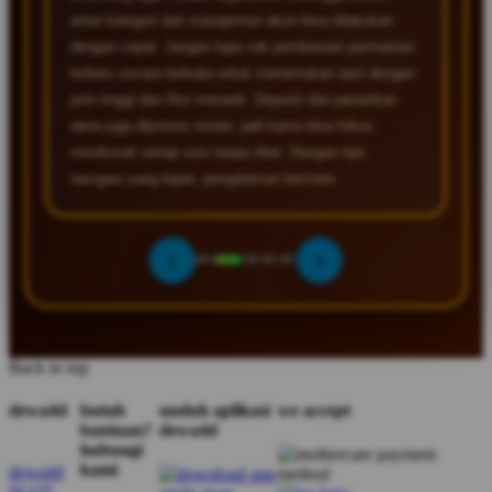
platform.
‹
›
Back to top