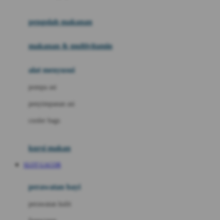
Joie
pengolah makanan
Joolz
Jujube
makanan & multivitamin
K
alat menyusui
Kiddycuts
pompa asi
Kumon
penyimpanan asi
L
cooler bags
Leapfrog
kursi makan
Leclerc
SLOT GACOR
Lee Vierra
Lillebaby
perawatan bayi
Little Bird Told Me
perawatan kulit
Little Miss Janis