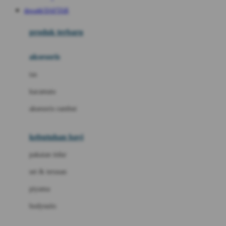
Awan
dewa4d DAFTAR
Azetabio
produk terbaru
B
aksesoris
Baabaasheepz
tas
Babiators
kacamata
Baby Dove
aksesoris rambut
Baby Jogger
Baby Rovega
kebutuhan bayi
Babybee
pakaian tidur
Banana Boat
set & terusan
Banz
piyama
Barbie
bodysuits
Beaba