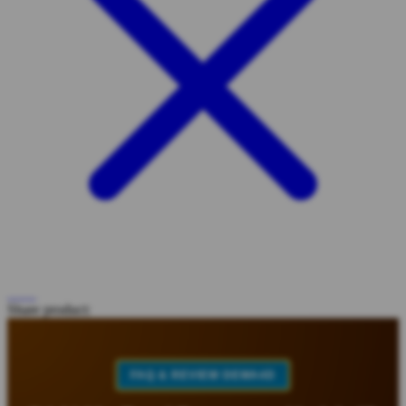
Share product:
FAQ & REVIEW DEWA4D