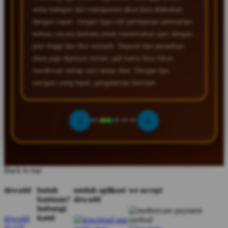
platform.
tips untuk penggunaan efektif dalam berbagai kategori,
seperti bingo dan olahraga. Misalnya, pengguna bisa
menganalisis peringkat pertandingan olahraga untuk
membuat keputusan yang lebih tepat saat bertaruh
atau mempelajari strategi khusus untuk memenangkan
permainan bingo. Selain itu, kamu dapat menemukan
tips praktis mengenai cara mengelola akun dengan
mudah, seperti beralih cepat antara bermain game
kasino dan mengikuti pertandingan olahraga, serta
panduan tentang cara melakukan deposit dan
penarikan secara aman.
‹
›
Back to top