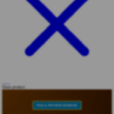
Share product:
FAQ & REVIEW DEWA4D