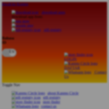
lewati ke Konten
download apps
download app from:
gift registry
Bahasa
ID
LOGIN
DAFTAR
Contact
Us
Toggle Nav
about Kanmo Circle
gift registry
store finder
contact us