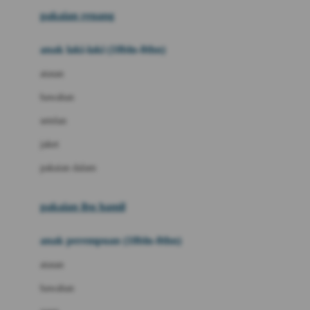
Buggygear
pakaian renang
Bumkins
anak laki-laki (18bln-8thn)
C
atasan
Cetaphil
bawahan
Chicco
setelan
Childlife
jaket
Clevamama
pakaian dalam
Cocolatte
Cottonseeds
pakaian ibu hamil
Cozy N Safe
anak perempuan (18bln-8thn)
Crane
atasan
Cybex
bawahan
D