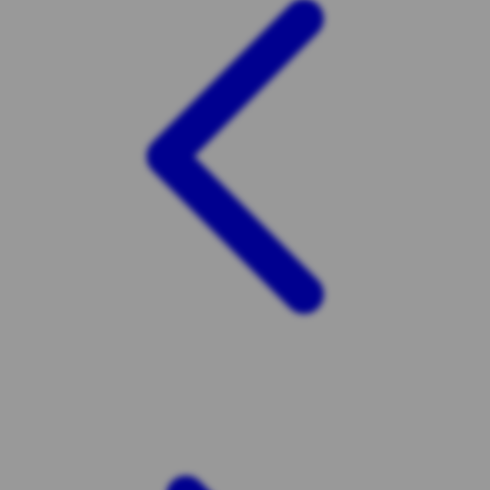
Squishmallows
Starbooks
Stick-O
Stokke
Sudocrem
Sumimo
Sunnylife
Sun-Staches
Swimava
T
Tommee Tippee
Trunki
Tutti Bambini