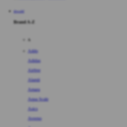
dewa4d
Brand A-Z
A
Addo
Adidas
Airfree
Alamii
Amara
Aqua Scale
Asics
Aveeno