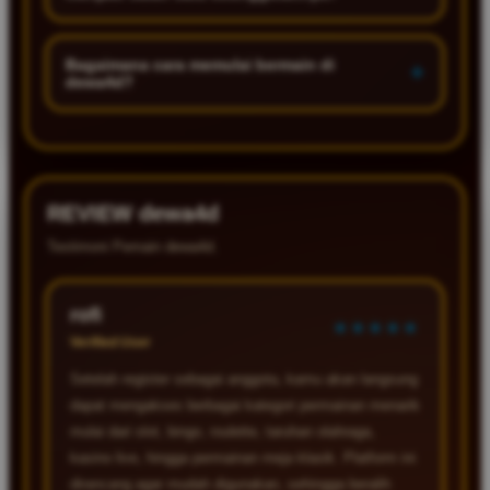
pertandingan untuk membuat keputusan yang lebih hati-
Misalnya, Anda bisa memilih permainan dengan poin
hati. Pengguna dapat dengan mudah mengakses
Setelah mendaftar sebagai anggota, kamu dapat
tinggi atau mempelajari strategi efektif untuk
sepuluh tips untuk mengelola akun, misalnya beralih
menggunakan berbagai tips untuk menavigasi dunia
Bagaimana cara memulai bermain di
meningkatkan peluang kemenangan. Platform ini juga
+
cepat antara kategori permainan kasino dan aktivitas
dewa4d?
perjudian digital ini. Untuk contohnya, pilihlah slot atau
menyediakan informasi tentang olahraga terkini,
olahraga. Selain itu, platform ini menawarkan tips
permainan meja yang menawarkan poin tinggi untuk
memungkinkan Anda untuk memaksimalkan
Setelah daftar , anggot dapat menggunakan tips untuk
tentang cara deposit dan penarikan yang lebih cepat
meningkatkan peluangmu. Selain itu, platform ini
pengalaman bermain taruhan olahraga. Anda dapat
menavigasi permainan kasino dan olahraga secara
atau memeriksa pembaruan game terbaru. Dengan
menyediakan strategi untuk penggunaan efektif bingo
mengelola akun Anda dengan mudah - beralih cepat
efektif. Misalnya, pengguna dapat mempelajari strategi
panduan ini, Anda dapat memaksimalkan pengalaman
dan kategori taruhan olahraga, seperti menganalisis
antara kategori permainan kasino dan olahraga,
untuk memilih permainan bingo atau taruhan olahraga
bermain seperti slot dan bingo dengan cara yang aman
peringkat para pemain untuk membuat keputusan yang
REVIEW dewa4d
memeriksa riwayat aktivitas, dan memantau poin yang
yang memberikan poin tertinggi. Platform ini juga
dan menyenangkan.
lebih hati-hati. Kamu dapat dengan mudah mengakses
telah Anda kumpulkan. Selain itu, platform ini juga
Testimoni Pemain dewa4d.
menyediakan panduan tentang cara mengaplikasikan
sepuluh tips untuk mengelola akun, misalnya beralih
memberi tahu Anda cara deposit dan withdrawal dengan
tips manajemen akun, seperti beralih cepat antara jenis
cepat antara permainan kasino dan aktivitas terkait
cepat dan aman. Dengan tips dan strategi yang
permainan, memproses deposit, penarikan, serta
olahraga, semua dengan panduan penggunaan yang
dina
tersedia, Anda dapat menavigasi platform dengan
melacak pembaruan terbaru pada permainan favorit
★★★★★
aman dan terpercaya.
Verified User
mudah dan membuat pengalaman bermain semakin
mereka. Bagi pengguna baru, platform ini menawarkan
menyenangkan.
sepuluh tips untuk memahami cara mendapatkan
Setelah mendaftar, kamu bisa menggunakan berbagai
pengalaman paling optimal, mencakup strategi dasar
tips untuk menavigasi berbagai macam permainan
dalam menikmati berbagai macam permainan mulai dari
yang tersedia, misalnya memilih jenis game yang
slot hingga sports betting, sambil memastikan
sesuai dengan preferensimu atau mempelajari strategi
keamanan dan kenyamanan selama menggunakan
populer di dunia kasino. Platform ini juga menyediakan