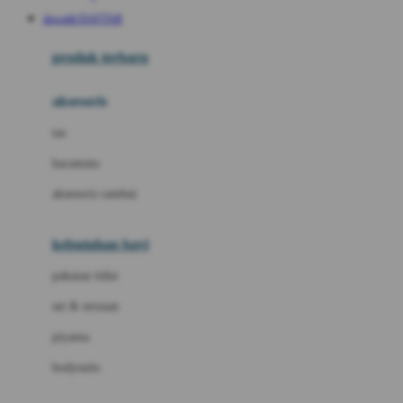
Awan
dewa4d DAFTAR
Azetabio
produk terbaru
B
aksesoris
Baabaasheepz
tas
Babiators
kacamata
Baby Dove
aksesoris rambut
Baby Jogger
Baby Rovega
kebutuhan bayi
Babybee
pakaian tidur
Banana Boat
set & terusan
Banz
piyama
Barbie
bodysuits
Beaba