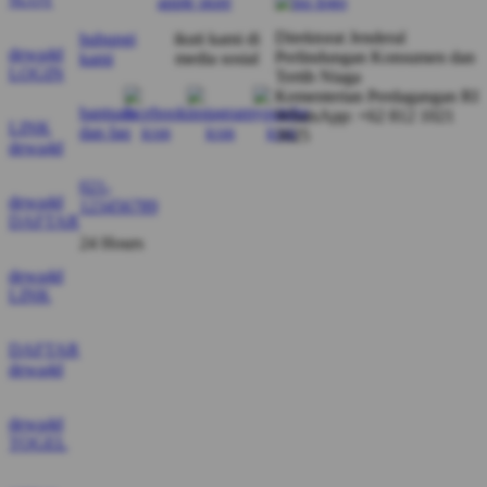
dewa4d
butuh
unduh aplikasi
we accept
bantuan?
dewa4d
hubungi
kami
dewa4d
SLOT
Direktorat Jenderal
hubungi
ikuti kami di
dewa4d
Perlindungan Konsumen dan
kami
media sosial
LOGIN
Tertib Niaga
Kementerian Perdagangan RI
bantuan
WhatsApp: +62 812 1021
LINK
dan faq
3625
dewa4d
021-
dewa4d
123456789
DAFTAR
24 Hours
dewa4d
LINK
DAFTAR
dewa4d