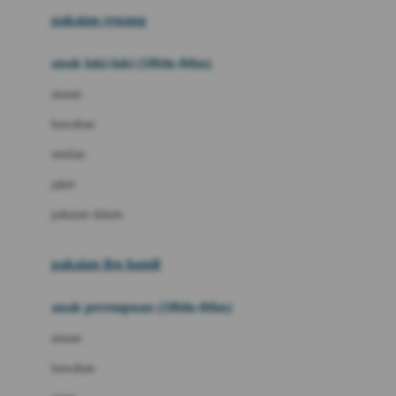
Buggygear
pakaian renang
Bumkins
anak laki-laki (18bln-8thn)
C
atasan
Cetaphil
bawahan
Chicco
setelan
Childlife
jaket
Clevamama
pakaian dalam
Cocolatte
Cottonseeds
pakaian ibu hamil
Cozy N Safe
anak perempuan (18bln-8thn)
Crane
atasan
Cybex
bawahan
D