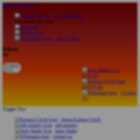
lewati ke Konten
download apps
download app from:
gift registry
Bahasa
ID
LOGIN
DAFTAR
Contact
Us
Toggle Nav
about Kanmo Circle
gift registry
store finder
contact us